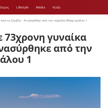
όσμος
Lifestyle
Media
Yγεία
α από τη Σερβία – Ανασύρθηκε από την παραλία Μακρυγιάλου 1
ε 73χρονη γυναίκα
Ανασύρθηκε από την
άλου 1