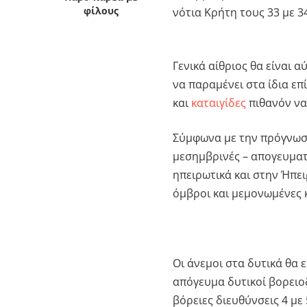
νότια Κρήτη τους 33 με 
φίλους
Γενικά αίθριος θα είναι α
να παραμένει στα ίδια επ
και
καταιγίδες
πιθανόν να
Σύμφωνα με την πρόγνωση
μεσημβρινές – απογευματι
ηπειρωτικά και στην Ήπει
όμβροι και μεμονωμένες κ
Οι άνεμοι στα δυτικά θα 
απόγευμα δυτικοί βορειο
βόρειες διευθύνσεις 4 με 