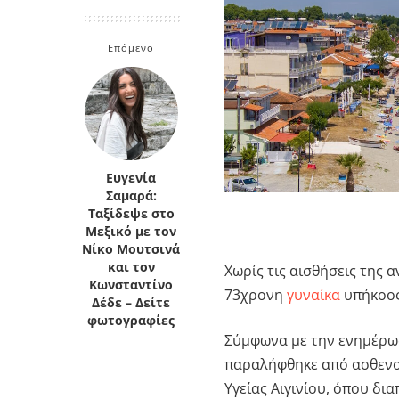
Κρήτη
Πελοπόννησος
Κυκλάδες
Επόμενο
Πελοπόννησος
Ευγενία
Σαμαρά:
Ταξίδεψε στο
Μεξικό με τον
Νίκο Μουτσινά
και τον
Χωρίς τις αισθήσεις της α
Κωνσταντίνο
73χρονη
γυναίκα
υπήκοος
Δέδε – Δείτε
φωτογραφίες
Σύμφωνα με την ενημέρωσ
παραλήφθηκε από ασθενο
Υγείας Αιγινίου, όπου δι