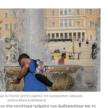
ΜΑ ΟΙ ΠΡΩΤΕΣ ΖΕΣΤΕΣ ΗΜΕΡΕΣ ΤΟΥ ΚΑΛΟΚΑΙΡΙΟΥ ( ΜΙΧΑΛΗΣ
ΚΑΡΑΓΙΑΝΝΗΣ/EUROKINISSI)
υς στα νοτιότερα τμήματα των Δωδεκανήσων και τη