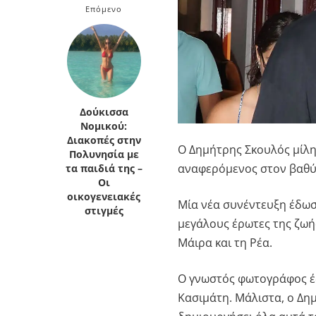
Επόμενο
Δούκισσα
Νομικού:
Διακοπές στην
Ο
Δημήτρης Σκουλός
μίλη
Πολυνησία με
αναφερόμενος στον βαθύ δ
τα παιδιά της –
Οι
οικογενειακές
Μία νέα συνέντευξη έδω
στιγμές
μεγάλους έρωτες της ζωής
Μάιρα και τη Ρέα.
Ο γνωστός φωτογράφος έδ
Κασιμάτη. Μάλιστα, ο Δημ