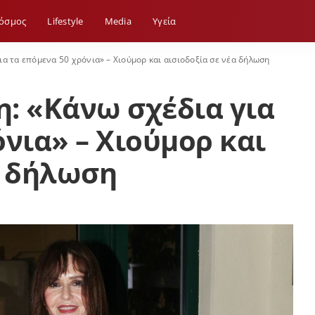
όσμος
Lifestyle
Media
Yγεία
ια τα επόμενα 50 χρόνια» – Χιούμορ και αισιοδοξία σε νέα δήλωση
: «Κάνω σχέδια για
όνια» – Χιούμορ και
α δήλωση