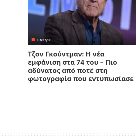
Lifestyle
Τζον Γκούντμαν: Η νέα
εμφάνιση στα 74 του – Πιο
αδύνατος από ποτέ στη
φωτογραφία που εντυπωσίασε