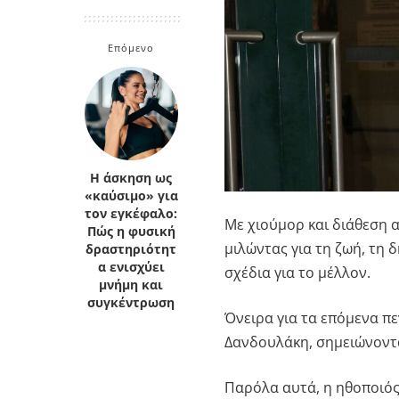
Κρήτη
Πελοπόννησος
Κυκλάδες
Επόμενο
Πελοπόννησος
Η άσκηση ως
«καύσιμο» για
τον εγκέφαλο:
Με χιούμορ και διάθεση 
Πώς η φυσική
μιλώντας για τη ζωή, τη 
δραστηριότητ
α ενισχύει
σχέδια για το μέλλον.
μνήμη και
συγκέντρωση
Όνειρα για τα επόμενα πε
Δανδουλάκη, σημειώνοντα
Παρόλα αυτά, η ηθοποιός