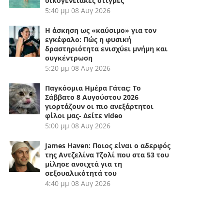
οικογενειακές στιγμές
5:40 μμ
08 Αυγ 2026
Η άσκηση ως «καύσιμο» για τον
εγκέφαλο: Πώς η φυσική
δραστηριότητα ενισχύει μνήμη και
συγκέντρωση
5:20 μμ
08 Αυγ 2026
Παγκόσμια Ημέρα Γάτας: Το
Σάββατο 8 Αυγούστου 2026
γιορτάζουν οι πιο ανεξάρτητοι
φίλοι μας- Δείτε video
5:00 μμ
08 Αυγ 2026
James Haven: Ποιος είναι ο αδερφός
της Αντζελίνα Τζολί που στα 53 του
μίλησε ανοιχτά για τη
σεξουαλικότητά του
4:40 μμ
08 Αυγ 2026