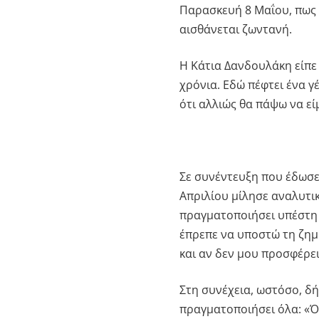
Παρασκευή 8 Μαΐου, πως δ
αισθάνεται ζωντανή.
Η Κάτια Δανδουλάκη είπε 
χρόνια. Εδώ πέφτει ένα γ
ότι αλλιώς θα πάψω να εί
Σε συνέντευξη που έδωσε
Απριλίου μίλησε αναλυτικ
πραγματοποιήσει υπέστη 
έπρεπε να υποστώ τη ζημι
και αν δεν μου προσφέρει
Στη συνέχεια, ωστόσο, δ
πραγματοποιήσει όλα: «Ό