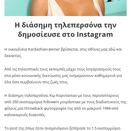
Η διάσημη τηλεπερσόνα την
δημοσίευσε στο Instagram
Η οικογένεια Kardashian-Jenner βρίσκεται, στις οθόνες μας εδώ και
δεκαετίες.
Από τις τηλεοπτικές τους εκπομπές μέχρι τους λογαριασμούς τους
στα μέσα κοινωνικής δικτύωσης μας ενημερώνουν καθημερινά για
όλα όσα συμβαίνουν στις ζωές τους.
Η διάσημη τηλεπερσόνα, Κιμ Καρντασιαν με τους περισσότερους
από 350 εκατομμύρια followers μοιράστηκε με τους διαδικτυκούς της
φίλους μία throwback φωτογραφία της από το μακρινό 1994 από
καλοκαιρινές διακοπές.
Το post της όπως ήταν αναμενόμενο ξεπέρασε το 1.5 εκατομμύριο