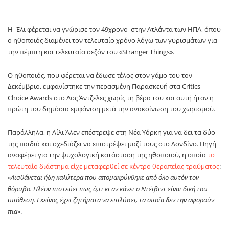
Η Έλι φέρεται να γνώρισε τον 49χρονο στην Ατλάντα των ΗΠΑ, όπου
ο ηθοποιός διαμένει τον τελευταίο χρόνο λόγω των γυρισμάτων για
την πέμπτη και τελευταία σεζόν του «Stranger Things».
Ο ηθοποιός, που φέρεται να έδωσε τέλος στον γάμο του τον
Δεκέμβριο, εμφανίστηκε την περασμένη Παρασκευή στα Critics
Choice Awards στο Λος Άντζελες χωρίς τη βέρα του και αυτή ήταν η
πρώτη του δημόσια εμφάνιση μετά την ανακοίνωση του χωρισμού.
Παράλληλα, η Λίλι Άλεν επέστρεψε στη Νέα Υόρκη για να δει τα δύο
της παιδιά και σχεδιάζει να επιστρέψει μαζί τους στο Λονδίνο. Πηγή
αναφέρει για την ψυχολογική κατάσταση της ηθοποιού, η οποία
το
τελευταίο διάστημα είχε μεταφερθεί σε κέντρο θεραπείας τραύματος
:
«
Αισθάνεται ήδη καλύτερα που απομακρύνθηκε από όλο αυτόν τον
θόρυβο. Πλέον πιστεύει πως ό,τι κι αν κάνει ο Ντέιβιντ είναι δική του
υπόθεση. Εκείνος έχει ζητήματα να επιλύσει, τα οποία δεν την αφορούν
πια
».