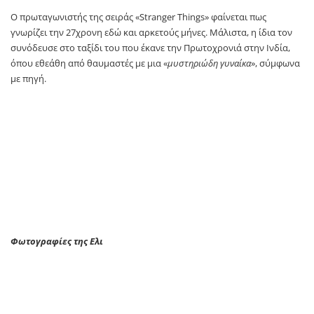
Ο πρωταγωνιστής της σειράς «Stranger Things» φαίνεται πως
γνωρίζει την 27χρονη εδώ και αρκετούς μήνες. Μάλιστα, η ίδια τον
συνόδευσε στο ταξίδι του που έκανε την Πρωτοχρονιά στην Ινδία,
όπου εθεάθη από θαυμαστές με μια «
μυστηριώδη γυναίκα
», σύμφωνα
με πηγή.
Φωτογραφίες της Ελι