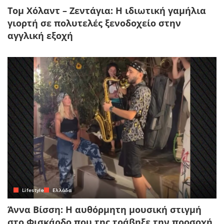
Τομ Χόλαντ – Ζεντάγια: Η ιδιωτική γαμήλια
γιορτή σε πολυτελές ξενοδοχείο στην
αγγλική εξοχή
Lifestyle
Ελλάδα
Άννα Βίσση: Η αυθόρμητη μουσική στιγμή
στο Φισκάρδο που της τράβηξε την προσοχή