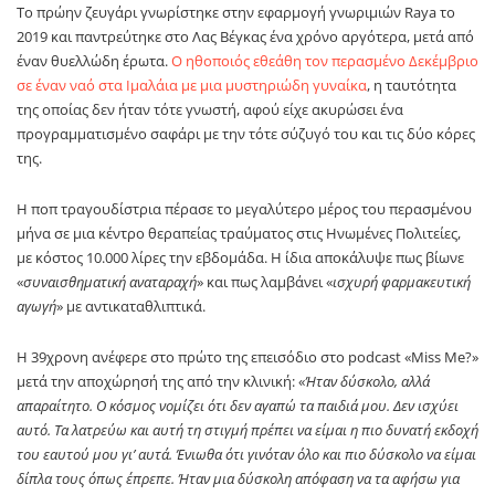
Το πρώην ζευγάρι γνωρίστηκε στην εφαρμογή γνωριμιών Raya το
2019 και παντρεύτηκε στο Λας Βέγκας ένα χρόνο αργότερα, μετά από
έναν θυελλώδη έρωτα.
Ο ηθοποιός εθεάθη τον περασμένο Δεκέμβριο
σε έναν ναό στα Ιμαλάια με μια μυστηριώδη γυναίκα
, η ταυτότητα
της οποίας δεν ήταν τότε γνωστή, αφού είχε ακυρώσει ένα
προγραμματισμένο σαφάρι με την τότε σύζυγό του και τις δύο κόρες
της.
Η ποπ τραγουδίστρια πέρασε το μεγαλύτερο μέρος του περασμένου
μήνα σε μια κέντρο θεραπείας τραύματος στις Ηνωμένες Πολιτείες,
με κόστος 10.000 λίρες την εβδομάδα. Η ίδια αποκάλυψε πως βίωνε
«
συναισθηματική αναταραχή
» και πως λαμβάνει «
ισχυρή φαρμακευτική
αγωγή
» με αντικαταθλιπτικά.
Η 39χρονη ανέφερε στο πρώτο της επεισόδιο στο podcast «Miss Me?»
μετά την αποχώρησή της από την κλινική: «
Ήταν δύσκολο, αλλά
απαραίτητο. Ο κόσμος νομίζει ότι δεν αγαπώ τα παιδιά μου. Δεν ισχύει
αυτό. Τα λατρεύω και αυτή τη στιγμή πρέπει να είμαι η πιο δυνατή εκδοχή
του εαυτού μου γι’ αυτά. Ένιωθα ότι γινόταν όλο και πιο δύσκολο να είμαι
δίπλα τους όπως έπρεπε. Ήταν μια δύσκολη απόφαση να τα αφήσω για