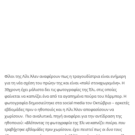
Φίλοι της Λίλι Άλεν αναφέρουν πως η τραγουδίστρια είναι ενήμερη
για τη νέα σχέση του πρώην της και είναι «
πολύ στεναχωρεμένη
». Η
39χρονη έχει μάλιστα δει τις φωτογραφίες της Έλι, στις οποίες
φαίνεται να καπνίζει ένα από τα αγαπημένα πούρα του Χάρμπορ. Η
φωτογραφία δημοσιεύτηκε στα social media τον Οκτώβριο – αρκετές
εβδομάδες πριν ο ηθοποιός και η Λίλι Άλεν αποφασίσουν να
χωρίσουν. Πιο αναλυτικά, πηγή αναφέρει για την αντίδραση της
ηθοποιού: «
Βλέποντας τη φωτογραφία της Έλι να καπνίζει πούρο, που
τραβήχτηκε εβδομάδες πριν χωρίσουν, έχει πειστεί πως οι δυο τους