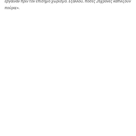
έβγαιναν πριν τον επίσημο χωρισμό. Εξάλλου, πόσες 26χρονες καπνίζουν
πούρα;
».