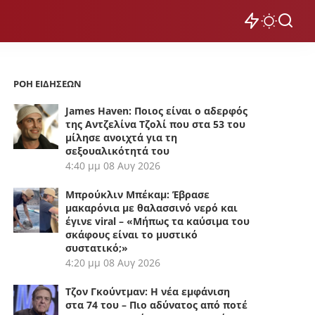
ΡΟΗ ΕΙΔΗΣΕΩΝ
James Haven: Ποιος είναι ο αδερφός
της Αντζελίνα Τζολί που στα 53 του
μίλησε ανοιχτά για τη
σεξουαλικότητά του
4:40 μμ
08 Αυγ 2026
Μπρούκλιν Μπέκαμ: Έβρασε
μακαρόνια με θαλασσινό νερό και
έγινε viral – «Μήπως τα καύσιμα του
σκάφους είναι το μυστικό
συστατικό;»
4:20 μμ
08 Αυγ 2026
Τζον Γκούντμαν: Η νέα εμφάνιση
στα 74 του – Πιο αδύνατος από ποτέ