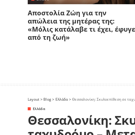
Αποστολία Ζώη για την
απώλεια της μητέρας της:
«Μόλις κατάλαβε τι έχει, έφυγ
από τη ζωή»
Layout
>
Blog
>
Ελλάδα
>
Θεσσαλονίκη: Σκυλοεπίθεση σε ταχ
Ελλάδα
Θεσσαλονίκη: Σκ
ταχυδρόμο – Μετ