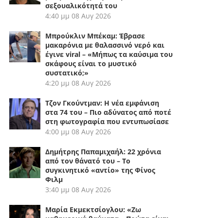
σεξουαλικότητά του
4:40 μμ
08 Αυγ 2026
Μπρούκλιν Μπέκαμ: Έβρασε
μακαρόνια με θαλασσινό νερό και
έγινε viral – «Μήπως τα καύσιμα του
σκάφους είναι το μυστικό
συστατικό;»
4:20 μμ
08 Αυγ 2026
Τζον Γκούντμαν: Η νέα εμφάνιση
στα 74 του – Πιο αδύνατος από ποτέ
στη φωτογραφία που εντυπωσίασε
4:00 μμ
08 Αυγ 2026
Δημήτρης Παπαμιχαήλ: 22 χρόνια
από τον θάνατό του – Το
συγκινητικό «αντίο» της Φίνος
Φιλμ
3:40 μμ
08 Αυγ 2026
Μαρία Εκμεκτσίογλου: «Ζω