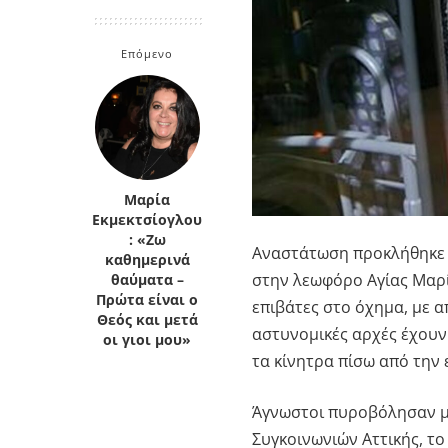
Κρήτη
Πελοπόννησος
Κυκλάδες
Επόμενο
Πελοπόννησος
Μαρία
Εκμεκτσίογλου
: «Ζω
Αναστάτωση προκλήθηκε 
καθημερινά
στην λεωφόρο Αγίας Μαρί
θαύματα –
Πρώτα είναι ο
επιβάτες στο όχημα, με 
Θεός και μετά
αστυνομικές αρχές έχουν 
οι γιοι μου»
τα κίνητρα πίσω από την 
Άγνωστοι πυροβόλησαν μ
Συγκοινωνιών Αττικής, το