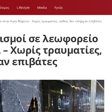
όσμος
Lifestyle
Media
Yγεία
ο στην Αγία Μαρίνα – Χωρίς τραυματίες, καθώς δεν υπήρχαν επιβάτες
ισμοί σε λεωφορείο
 – Χωρίς τραυματίες,
αν επιβάτες