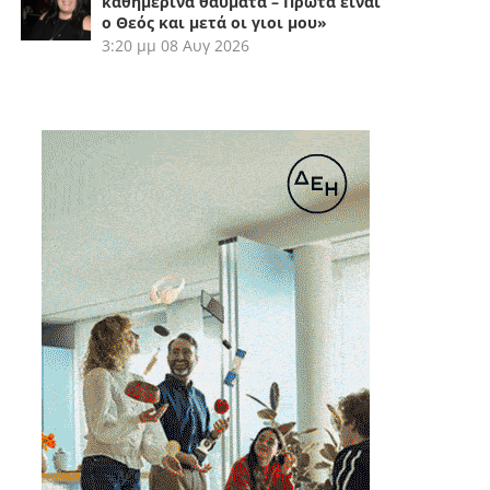
καθημερινά θαύματα – Πρώτα είναι
ο Θεός και μετά οι γιοι μου»
3:20 μμ
08 Αυγ 2026