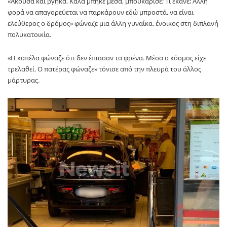
«Άκουσα και βγήκα. Καλά μπήκε μέσα, μπουκάρισε; Τι έκανε; Άλλη
φορά να απαγορεύεται να παρκάρουν εδώ μπροστά, να είναι
ελεύθερος ο δρόμος» φώναζε μια άλλη γυναίκα, ένοικος στη διπλανή
πολυκατοικία.
«Η κοπέλα φώναζε ότι δεν έπιασαν τα φρένα. Μέσα ο κόσμος είχε
τρελαθεί. Ο πατέρας φώναζε» τόνισε από την πλευρά του άλλος
μάρτυρας.