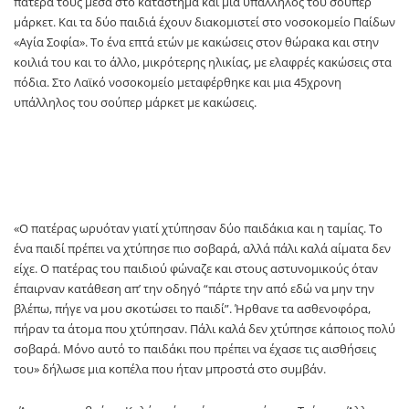
πατέρα τους μέσα στο κατάστημα και μία υπάλληλος του σούπερ
μάρκετ. Και τα δύο παιδιά έχουν διακομιστεί στο νοσοκομείο Παίδων
«Αγία Σοφία». Το ένα επτά ετών με κακώσεις στον θώρακα και στην
κοιλιά του και το άλλο, μικρότερης ηλικίας, με ελαφρές κακώσεις στα
πόδια. Στο Λαϊκό νοσοκομείο μεταφέρθηκε και μια 45χρονη
υπάλληλος του σούπερ μάρκετ με κακώσεις.
«O πατέρας ωρυόταν γιατί χτύπησαν δύο παιδάκια και η ταμίας. Το
ένα παιδί πρέπει να χτύπησε πιο σοβαρά, αλλά πάλι καλά αίματα δεν
είχε. Ο πατέρας του παιδιού φώναζε και στους αστυνομικούς όταν
έπαιρναν κατάθεση απ’ την οδηγό “πάρτε την από εδώ να μην την
βλέπω, πήγε να μου σκοτώσει το παιδί”. Ήρθανε τα ασθενοφόρα,
πήραν τα άτομα που χτύπησαν. Πάλι καλά δεν χτύπησε κάποιος πολύ
σοβαρά. Μόνο αυτό το παιδάκι που πρέπει να έχασε τις αισθήσεις
του» δήλωσε μια κοπέλα που ήταν μπροστά στο συμβάν.