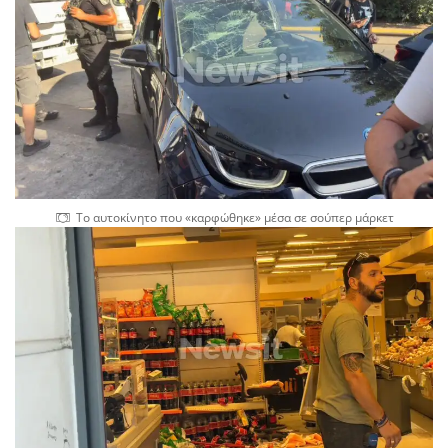
Το αυτοκίνητο που «καρφώθηκε» μέσα σε σούπερ μάρκετ