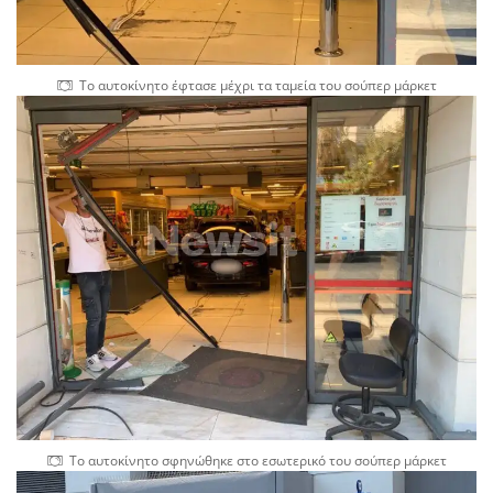
Το αυτοκίνητο έφτασε μέχρι τα ταμεία του σούπερ μάρκετ
Το αυτοκίνητο σφηνώθηκε στο εσωτερικό του σούπερ μάρκετ