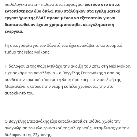
παθολογικά αίτια – πιθανότατα έμφραγμα-
ωστόσο στο σπίτι
εντοπίστηκαν δύο όπλα, που στάλθηκαν στα εγκληματικά
εργαστήρια της ΕΛΑΣ προκειμένου να εξεταστούν για να
διαπιστωθεί αν έχουν χρησιμοποιηθεί σε εγκληματική
ενέργεια.
Τη δικογραφία για τον θάνατό του έχει αναλάβει το αστυνομικό
τμήμα της Νέας Μάκρης.
Η δολοφονία της Φαίη Μπλάχα την άνοιξη του 2013 στη Νέα Μάκρη,
είχε σοκάρει το πανελλήνιο – ο Βαγγέλης Στεφανάκης ο οποίος
συνδεόταν ερωτικά τόσο με τη Φαίη όσο και με την αδελφή της
Μαριαλένα, σκότωσε την νεαρή κοπέλα χτυπώντας την στο
αυτοκίνητό του.
Ο Βαγγέλης Στεφανάκης είχε καταδικαστεί σε ισόβια, χωρίς την
αναγνώριση του ελαφρυντικού της ειλικρινούς μεταμέλειας για την
δολοφονία της 23χρονης.