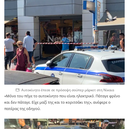
Αυτοκίνητο έπεσε σε πρόσοψη σούπερ μάρκετ στη Νίκαια
«Μόνο του πήγε το αυτοκίνητο που είναι ηλεκτρικό. Πάταγε φρένο
και δεν πάταγε. Είχε μαζί της και το κοριτσάκι της», ανέφερε ο
πατέρας της οδηγού.