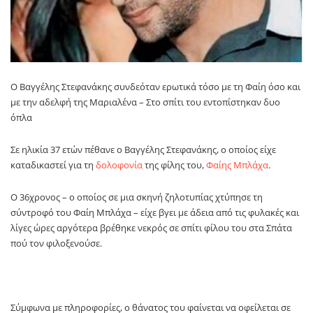
Ο Βαγγέλης Στεφανάκης συνδεόταν ερωτικά τόσο με τη Φαίη όσο και
με την αδελφή της Μαριαλένα – Στο σπίτι του εντοπίστηκαν δυο
όπλα
Σε ηλικία 37 ετών πέθανε ο Βαγγέλης Στεφανάκης, ο οποίος είχε
καταδικαστεί για τη
δολοφονία
της φίλης του,
Φαίης Μπλάχα
.
Ο 36χρονος – ο οποίος σε μια σκηνή ζηλοτυπίας χτύπησε τη
σύντροφό του Φαίη Μπλάχα – είχε βγει με άδεια από τις φυλακές και
λίγες ώρες αργότερα βρέθηκε νεκρός σε σπίτι φίλου του στα Σπάτα
πού τον φιλοξενούσε.
Σύμφωνα με πληροφορίες, ο θάνατος του φαίνεται να οφείλεται σε