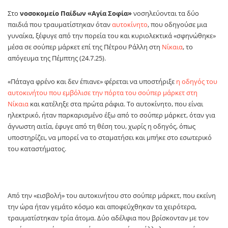
Στο
νοσοκομείο Παίδων «Αγία Σοφία»
νοσηλεύονται τα δύο
παιδιά που τραυματίστηκαν όταν
αυτοκίνητο
, που οδηγούσε μια
γυναίκα, ξέφυγε από την πορεία του και κυριολεκτικά «σφηνώθηκε»
μέσα σε σούπερ μάρκετ επί της Πέτρου Ράλλη στη
Νίκαια
, το
απόγευμα της Πέμπτης (24.7.25).
«Πάταγα φρένο και δεν έπιανε» φέρεται να υποστήριξε
η οδηγός του
αυτοκινήτου που εμβόλισε την πόρτα του σούπερ μάρκετ στη
Νίκαια
και κατέληξε στα πρώτα ράφια. Το αυτοκίνητο, που είναι
ηλεκτρικό, ήταν παρκαρισμένο έξω από το σούπερ μάρκετ, όταν για
άγνωστη αιτία, έφυγε από τη θέση του, χωρίς η οδηγός, όπως
υποστηρίζει, να μπορεί να το σταματήσει και μπήκε στο εσωτερικό
του καταστήματος.
Από την «εισβολή» του αυτοκινήτου στο σούπερ μάρκετ, που εκείνη
την ώρα ήταν γεμάτο κόσμο και αποφεύχθηκαν τα χειρότερα,
τραυματίστηκαν τρία άτομα. Δύο αδέλφια που βρίσκονταν με τον