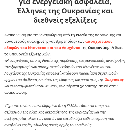
για ενεργειακή ασφάλεια,
Έλληνες της Ουκρανίας και
διεθνείς εξελίξεις
Ανακοίνωση για την αναγνώριση από τη
Ρωσία
της παράνομης και
μονομερούς ανακήρυξης «ανεξαρτησίας» των
αποσχιστικών
εδαφών του Ντονέτσκ και του Λουχάνσκ
της
Ουκρανίας
, εξέδωσε
το υπουργείο Εξωτερικών.
«Η αναγνώριση από τη Ρωσία της παράνομης και μονομερούς ανακήρυξης
“ανεξαρτησίας” των αποσχιστικών εδαφών του Ντονέτσκ και του
Λουχάνσκ της Ουκρανίας αποτελεί κατάφορη παραβίαση θεμελιωδών
αρχών του Διεθνούς Δικαίου, της εδαφικής ακεραιότητας της
Ουκρανίας
,
και των συμφωνιών του Μινσκ»,
αναφέρεται χαρακτηριστικά στην
ανακοίνωση.
«Έχουμε τονίσει επανειλημμένα ότι η Ελλάδα τάσσεται υπέρ του
σεβασμού της εδαφικής ακεραιότητας, της κυριαρχίας και της
ανεξαρτησίας όλων των κρατών και καταδικάζει κάθε απόφαση που
αντιβαίνει τις θεμελιώδεις αυτές αρχές του Διεθνούς