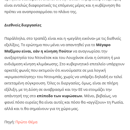
είναι εντελώς διαφορετικές τις επόμενες μέρες και η κυβέρνηση θα
πρέπει να αναπροσαρμόσει το πλάνο της.
Διεθνείς διεργασίες
Παράλληλα, στο τραπέζι είναι και η «μεγάλη εικόνα» με τις διεθνείς
εξελίξεις. Το ερώτημα που μένει να απαντηθεί για το
Μέγαρο
Μαξίμου είναι, εάν η κίνηση Πούτιν
να αναγνωρίσει την
ανεξαρτησία του Ντονέτσκ και του Λουχάνσκ είναι η ύστατη ή μια
ενδιάμεση κίνηση κλιμάκωσης. Στο κυβερνητικό επιτελείο υπάρχουν
αρκετές φωνές που εκτιμούν ότι κινούμαστε σε μια λογική
«κριμαιοποίησης» του Ντονμπάς, χωρίς να υπάρξει δηλαδή εν τελεί
εκτεταμένη σύγκρουση. Όλες οι διεργασίες, όμως, είναι σε πλήρη
εξέλιξη, με τη Δύση σε αναβρασμό και την ΕΕ να ετοιμάζει την
απάντησή της στο
επίπεδο των κυρώσεων.
Μένει, βεβαίως, να
φανεί πόσο ευρείες θα είναι αυτές και πόσο θα «αγγίζουν» τη Ρωσία,
αλλά και τι θα σημαίνουν για τη χώρα μας.
Πηγή:
Πρώτο Θέμα