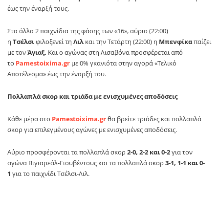
έως την έναρξή τους.
Στα άλλα 2 παιχνίδια της φάσης των «16», αύριο (22:00)
η
Τσέλσι
φιλοξενεί τη
Λιλ
και την Τετάρτη (22:00) η
Μπενφίκα
παίζει
με τον
Άγιαξ.
Και ο αγώνας στη Λισαβόνα προσφέρεται από
το
Pamestoixima
.
gr
με 0% γκανιότα στην αγορά «Τελικό
Αποτέλεσμα» έως την έναρξή του.
Πολλαπλά σκορ και τριάδα με ενισχυμένες αποδόσεις
Κάθε μέρα στο
Pamestoixima
.
gr
θα βρείτε τριάδες και πολλαπλά
σκορ για επιλεγμένους αγώνες με ενισχυμένες αποδόσεις.
Αύριο προσφέρονται τα πολλαπλά σκορ
2-0, 2-2 και 0-2
για τον
αγώνα Βιγιαρεάλ-Γιουβέντους και τα πολλαπλά σκορ
3-1, 1-1 και 0-
1
για το παιχνίδι Τσέλσι-Λιλ.
Η
τριάδα
περιλαμβάνει τη νίκη της Τσέλσι και στα 2 ημίχρονα του
αγώνα με τη Λιλ, το πρώτο γκολ από τη Γιουβέντους στο ματς με τη
Βιγιαρεάλ και τα
Over
4,5 κόρνερ της Μίντλεσμπρο στο παιχνίδι