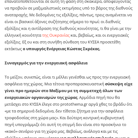
επανατοποθετούνται σε αυτή τη φάση στη σκακιέρα, αποφεύγοντας
να προβούν σε μαξιμαλιστικές εκτιμήσεις υπό το βάρος της διεθνούς
αναταραχής. Με δεδομένες τις εξελίξεις, πάντως, τρεις αναμένεται να
είναι οι βασικοί άξονες συζήτησης σήμερα το πρωί: οι διεθνείς
εξελίξεις και η αντίδραση της διεθνούς κοινότητας, τι θα γίνει με την
ελληνική κοινότητα
της Ουκρανίας
και, βεβαίως, και οι ενεργειακές
εξελίξεις. Εξ ου και στη συνήθη σύνθεση του ΚΥΣΕΑ προσετέθη
εκτάκτως
ο υπουργός Ενέργειας Κώστας Σκρέκας.
Συναγερμός για την ενεργειακή ασφάλεια
Το μείζον, συνεπώς, είναι τι μέλλει γενέσθαι ως προς την ενεργειακή
ασφάλεια της χώρας. Μια τέτοια προπαρασκευαστική
σύσκεψη είχε
γίνει προ ημερών στο Μαξίμου με τη συμμετοχή όλων των
ενεργειακών οργανισμών της χώρας
. Αρμόδια πηγή που θα
μετάσχει στο ΚΥΣΕΑ έλεγε στο protothema.gr αργά χθες το βράδυ ότι
«με τα σημερινά δεδομένα, δεν τίθεται ζήτημα για την ασφάλεια
τροφοδοσίας στη χώρα μας». Και δεύτερη κεντρική κυβερνητική
πηγή υπογράμμιζε ότι αυτή τη στιγμή δεν είναι στο προσκήνιο το
«κακό» σενάριο για τη χώρα μας. Βεβαίως, ανάλογα και με τις
εξελίξεις, υπάρχει ετοιμότητα
για εναλλακτικές επιλογές
, αν και η