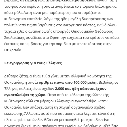
του φυσικού αερίου, η οποία αναμένεται το επόμενο διάστημα να
κάνει ράλι. Αυτή είναι μια παράμετρος που «τρομάζει» το
κυβερνητικό επιτελείο, λόγω της ήδη μεγάλη δυσαρέσκειας των
πολιτών από τις επιβαρύνσεις στο ενεργειακό κόστος, ενώ διόλου
τυχαία χθες ο αναπληρωτής υπουργός Οικονομικών Θεόδωρος
Σκυλακάκης συνέδεσε στο Open την ευχέρεια του κράτους να κάνει
έκτακτες παρεμβάσεις για την ακρίβεια με την κατάσταση στην
Ουκρανία.
Σε εγρήγορση για τους Έλληνες
Δεύτερο ζήτημα είναι τι θα γίνει με την ελληνική κοινότητα της
Ουκρανίας, η οποία
αριθμεί πάνω από 100.000 μέλη.
Βεβαίως, οι
Έλληνες πολίτες είναι σχεδόν
2.000 και ήδη κάποιοι έχουν
εγκαταλείψει τη χώρα.
Πέρα από το κάλεσμα της ελληνικής
κυβέρνησης εδώ και μέρες οι Έλληνες να εγκαταλείψουν την
Ουκρανία, δεν υπάρχει αυτή τη στιγμή οργανωμένο σχέδιο
εκκένωσης. Άλλωστε, αυτό που παρασκηνιακά λέγεται, είναι ότι η
πλειοψηφία αυτών δεν θέλει να μετακινηθεί, μιας και δεν είναι
αρνητικά διακείμενοι απέναντι στη Ρωσία. Αν, βεβαίως, οι εξελίξεις