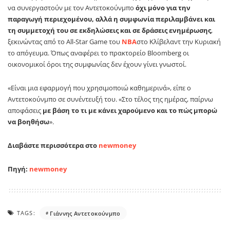
να συνεργαστούν με τον Αντετοκούνμπο
όχι μόνο για την
παραγωγή περιεχομένου, αλλά η συμφωνία περιλαμβάνει και
τη συμμετοχή του σε εκδηλώσεις και σε δράσεις ενημέρωσης
,
ξεκινώντας από το All-Star Game του
NBA
στο Κλίβελαντ την Κυριακή
το απόγευμα. Όπως αναφέρει το πρακτορείο Bloomberg oι
οικονομικοί όροι της συμφωνίας δεν έχουν γίνει γνωστοί.
«Είναι μια εφαρμογή που χρησιμοποιώ καθημερινά», είπε ο
Αντετοκούνμπο σε συνέντευξή του. «Στο τέλος της ημέρας, παίρνω
αποφάσεις
με βάση το τι με κάνει χαρούμενο και το πώς μπορώ
να βοηθήσω
».
Διαβάστε περισσότερα στο
newmoney
Πηγή:
newmoney
TAGS:
Γιάννης Αντετοκούνμπο