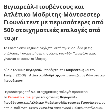
Βιγιαρεάλ-Γιουβέντους και
Ατλέτικο Μαδρίτης-Μάντσεστερ
Γιουνάιτεντ με περισσότερες από
500 στοιχηματικές επιλογές από
το.gr
Το
Champions
League
συνεχίζεται αυτή την εβδομάδα με τις
υπόλοιπες 4 αναμετρήσεις της φάσης των «16». Τα μεγάλα ματς
γίνονται σε ισπανικό έδαφος.
Αύριο (22:00) η
Βιγιαρεάλ
υποδέχεται τη
Γιουβέντους
και την
Τετάρτη (22:00) η
Ατλέτικο Μαδρίτης
αντιμετωπίζει τη
Μά
ν
τσεστερ
Γιουνάιτεντ.
Περισσότερες από 500 στοιχηματικές επιλογές προσφέρει
το
Pamestoixima
.
gr
για τους αγώνες
Βιγιαρεάλ-
Γιουβέντους
και
Ατλέτικο Μαδρίτης-Μάντσεστερ Γιουνάιτεντ,
οι
οποίοι παίζονται με
0% γκανιότα
στην αγορά «Τελικό Αποτέλεσμα»