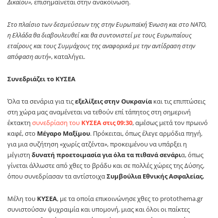
Δικαίου»,
επισημαίνεται στην ανακοίνωση.
Στο πλαίσιο των δεσμεύσεων της στην Ευρωπαϊκή Ένωση και στο ΝΑΤΟ,
η Ελλάδα θα διαβουλευθεί και θα συντονιστεί με τους Ευρωπαίους
εταίρους και τους Συμμάχους της αναφορικά με την αντίδραση στην
απόφαση αυτή»
, καταλήγει.
Συνεδριάζει το ΚΥΣΕΑ
Όλα τα σενάρια για τις
εξελίξεις στην Ουκρανία
και τις επιπτώσεις
στη χώρα μας αναμένεται να τεθούν επί τάπητος στη σημερινή
έκτακτη
συνεδρίαση του
ΚΥΣΕΑ στις 09:30
, αμέσως μετά τον πρωινό
καφέ, στο
Μέγαρο Μαξίμου
. Πρόκειται, όπως έλεγε αρμόδια πηγή,
για μια συζήτηση «χωρίς ατζέντα», προκειμένου να υπάρξει η
μέγιστη
δυνατή προετοιμασία για όλα τα πιθανά σενάρι
α, όπως
γίνεται άλλωστε από χθες το βράδυ και σε πολλές χώρες της Δύσης,
όπου συνεδρίασαν τα αντίστοιχα
Συμβούλια Εθνικής Ασφαλείας.
Μέλη του
ΚΥΣΕΑ
, με τα οποία επικοινώνησε χθες το protothema.gr
συνιστούσαν ψυχραιμία και υπομονή, μιας και όλοι οι παίκτες