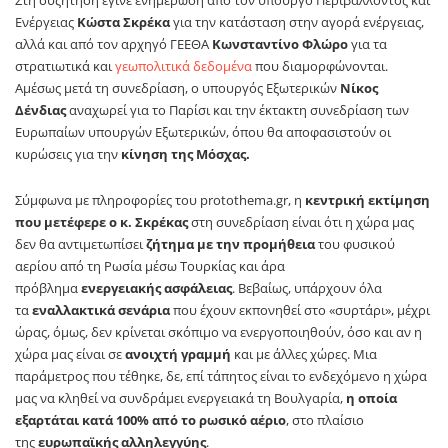
Στη συζήτηση έγινε ενημέρωση από τον υπουργό Περιβάλλοντος και
Ενέργειας
Κώστα Σκρέκα
για την κατάσταση στην αγορά ενέργειας,
αλλά και από τον αρχηγό ΓΕΕΘΑ
Κωνσταντίνο Φλώρο
για τα
στρατιωτικά και
γεωπολιτικά δεδομένα
που διαμορφώνονται.
Αμέσως μετά τη συνεδρίαση, ο υπουργός Εξωτερικών
Νίκος
Δένδιας
αναχωρεί για το Παρίσι και την έκτακτη συνεδρίαση των
Ευρωπαίων υπουργών Εξωτερικών, όπου θα αποφασιστούν οι
κυρώσεις για την
κίνηση της Μόσχας.
Σύμφωνα με πληροφορίες του protothema.gr, η
κεντρική εκτίμηση
που μετέφερε ο κ. Σκρέκας
στη συνεδρίαση είναι ότι η χώρα μας
δεν θα αντιμετωπίσει
ζήτημα με την προμήθεια
του φυσικού
αερίου από τη Ρωσία μέσω Τουρκίας και άρα
πρόβλημα
ενεργειακής ασφάλειας
. Βεβαίως, υπάρχουν όλα
τα
εναλλακτικά σενάρια
που έχουν εκπονηθεί στο «συρτάρι», μέχρι
ώρας, όμως, δεν κρίνεται σκόπιμο να ενεργοποιηθούν, όσο και αν η
χώρα μας είναι σε
ανοιχτή γραμμή
και με άλλες χώρες. Μια
παράμετρος που τέθηκε, δε, επί τάπητος είναι το ενδεχόμενο η χώρα
μας να κληθεί να συνδράμει ενεργειακά τη Βουλγαρία,
η οποία
εξαρτάται κατά 100% από το ρωσικό αέριο
, στο πλαίσιο
της
ευρωπαϊκής αλληλεγγύης
.