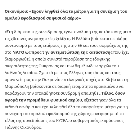
Οικονόμου: «Εχουν ληφθεί όλα τα μέτρα για τη συνέχιση του
ομαλού εφοδιασμού σε φυσικό αέριο»
«Στη διάρκεια της συνεδρίασης έγινε ανάλυση της κατάστασης μετά
τις χθεσινές ανησυχητικές εξελίξεις. Η Ελλάδα βρίσκεται σε πλήρη
συντονισμό με τους εταίρους της στην ΕΕ και τους συμμάχους της
στο
ΝΑΤΟ ως προς την αντιμετώπιση της κατάστασης
που έχει
διαμορφωθεί, η οποία συνιστά παραβίαση της εδαφικής
ακεραιότητας της Ουκρανίας και των θεμελιωδών αρχών του
Διεθνούς Δικαίου. Σχετικά με τους Έλληνες υπηκόους και τους
ομογενείς μας στην Ουκρανία, οι ελληνικές αρχές στο Κίεβο και τη
Μαριούπολη βρίσκονται σε διαρκή ετοιμότητα προκειμένου να
παράσχουν την οποιαδήποτε συνδρομή απαιτηθεί.
Τέλος, όσον
αφορά την προμήθεια φυσικού αερίου,
εξετάστηκαν όλα τα
πιθανά σενάρια και έχουν ληφθεί όλα τα απαραίτητα μέτρα για τη
συνέχιση του ομαλού εφοδιασμού της χώρας», ανέφερε μετά το
τέλος της συνεδρίασης του ΚΥΣΕΑ, ο κυβερνητικός εκπρόσωπος
Γιάννης Οικονόμου.