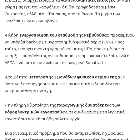
χώρα μας έχει την «ασφάλεια» ότι δεν τροφοδοτείται μέσω
Ουκρανίας, αλλά μέσω Τουρκίας, από τη Ρωσία. Το μίγμα των
εναλλακτικών περιλαμβάνει:
-Πλήρη
ενεργοποίηση του σταθμού της Ρεβυθούσας
, προκειμένου
να υπάρξει back-up με υγροποιημένο φυσικό αέριο (LNG). Προς
τούτο, υπάρχει ανοιχτή γραμμή και με τις ΗΠΑ, προκειμένου να
υπάρξει επιπρόσθετος ανεφοδιασμός με αμερικανικά πλοία, ενώ η
ΔΕΠΑ είναι σε επικοινωνία με την αλγερινή Sonatrach,
-Ετοιμότητα
μετατροπής 2 μονάδων φυσικού αερίου της ΔΕΗ
,
ώστε να λειτουργήσουν με diesel, αν και αυτή η λύση δεν έχει
μακροπρόθεσμη αντοχή,
-Την πλήρη αξιοποίηση της
παραγωγικής δυνατότητας των
υδροηλεκτρικών εργοστασίων
, σε συνδυασμό με τα λιγνιτικά
εργοστάσια που είναι ήδη σε λειτουργία.
Ένα αντικειμενικό πρόβλημα που θα αντιμετωπίσει η χώρα μας,
βεβαίως,
ανεξαρτήτως της επάρκειας προμηθειών
, είναι η τιμή