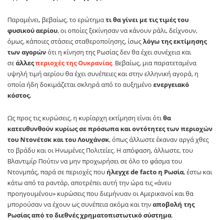
Παραμένει, βεβαίως, το ερώτημα
τι θα γίνει με τις τιμές του
φυσικού αερίου
, οι οποίες ξεκίνησαν να κάνουν ράλι, δείχνουν,
όμως, κάποιες στάσεις σταθεροποίησης, ίσως
λόγω της εκτίμησης
των αγορών
ότι η κίνηση της Ρωσίας δεν θα έχει συνέχεια και
σε
άλλες
περιοχές της Ουκρανίας
.
Βεβαίως, μια παρατεταμένα
υψηλή τιμή αερίου θα έχει συνέπειες και στην ελληνική αγορά, η
οποία ήδη δοκιμάζεται σκληρά από το αυξημένο
ενεργειακό
κόστος.
Ως προς τις κυρώσεις, η κυρίαρχη εκτίμηση είναι ότι
θα
κατευθυνθούν κυρίως σε πρόσωπα και οντότητες των περιοχών
του Ντονέτσκ και του Λουχάνσκ
, όπως άλλωστε έκαναν αργά χθες
το βράδυ και οι Ηνωμένες Πολιτείες. Η απόφαση, άλλωστε, του
Βλαντιμίρ Πούτιν να μην προχωρήσει σε όλο το φάσμα του
Ντονμπάς, παρά σε περιοχές που
ήλεγχε de facto η Ρωσία
, έστω και
κάτω από τα ραντάρ, αποτρέπει αυτή την ώρα τις «άνευ
προηγουμένου» κυρώσεις που διεμήνυαν οι Αμερικανοί και θα
μπορούσαν να έχουν ως συνέπεια ακόμα και την
αποβολή της
Ρωσίας από το διεθνές χρηματοπιστωτικό σύστημα
.