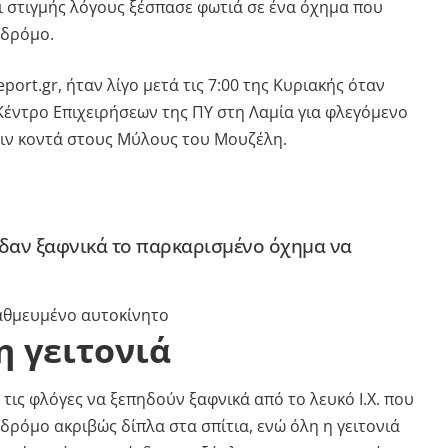
ι στιγμής λόγους ξέσπασε φωτιά σε ένα όχημα που
 δρόμο.
port.gr, ήταν λίγο μετά τις 7:00 της Κυριακής όταν
έντρο Επιχειρήσεων της ΠΥ στη Λαμία για φλεγόμενο
ιν κοντά στους Μύλους του Μουζέλη.
ίδαν ξαφνικά το παρκαρισμένο όχημα να
η γειτονιά
 τις φλόγες να ξεπηδούν ξαφνικά από το λευκό Ι.Χ. που
ρόμο ακριβώς δίπλα στα σπίτια, ενώ όλη η γειτονιά