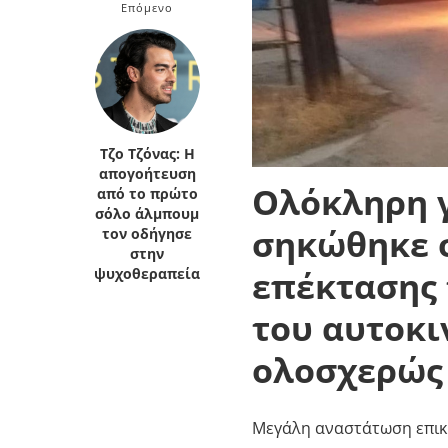
Επόμενο
Κρήτη
Πελοπόννησος
Κυκλάδες
Πελοπόννησος
Τζο Τζόνας: Η
απογοήτευση
Ολόκληρη γ
από το πρώτο
σόλο άλμπουμ
σηκώθηκε σ
τον οδήγησε
στην
επέκτασης 
ψυχοθεραπεία
του αυτοκ
ολοσχερώς
Μεγάλη αναστάτωση επικρ