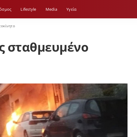
όσμος
Lifestyle
Media
Yγεία
τοκίνητο
ες σταθμευμένο