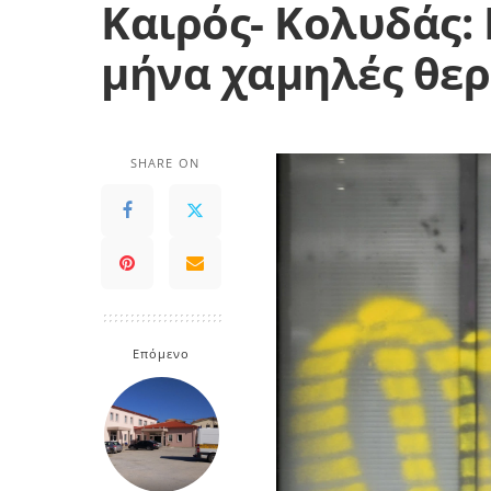
Καιρός- Κολυδάς:
μήνα χαμηλές θε
SHARE ON
Επόμενο