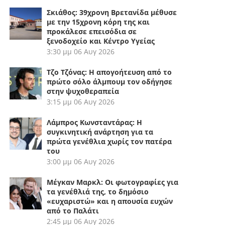
Σκιάθος: 39χρονη Βρετανίδα μέθυσε
με την 15χρονη κόρη της και
προκάλεσε επεισόδια σε
ξενοδοχείο και Κέντρο Υγείας
3:30 μμ
06 Αυγ 2026
Τζο Τζόνας: Η απογοήτευση από το
πρώτο σόλο άλμπουμ τον οδήγησε
στην ψυχοθεραπεία
3:15 μμ
06 Αυγ 2026
Λάμπρος Κωνσταντάρας: Η
συγκινητική ανάρτηση για τα
πρώτα γενέθλια χωρίς τον πατέρα
του
3:00 μμ
06 Αυγ 2026
Μέγκαν Μαρκλ: Οι φωτογραφίες για
τα γενέθλιά της, το δημόσιο
«ευχαριστώ» και η απουσία ευχών
από το Παλάτι
2:45 μμ
06 Αυγ 2026