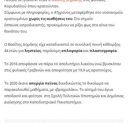
Κορυδαλλού όπου κρατούνταν.
Σύμφωνα με πληροφορίες, ο 47χρονος μεταφέρθηκε στο νοσοκομείο
κρατουμένων
χωρίς τις αισθήσεις του
. Στο σημείο
έσπευσε ιατροδικαστής, προκειμένου να ρίξει φως στα αίτια του
θανάτου του.
Ο Βασίλης Δημάκης είχε καταδικαστεί σε συνολική ποινή κάθειρξης
44 ετών για
ληστείες
, παράνομη
οπλοφορία
και
πλαστογραφία
.
Το 2016 αποφάσισε να πάρει το απολυτήριο λυκείου ενώ βρισκόταν
στις φυλακές Γρεβενών και αποφοίτησε με 19,9 ως αριστούχος.
Το 2020 έκανε
απεργία πείνας
διεκδικώντας το δικαίωμα να
παρακολουθεί μαθήματα, με «βραχιολάκι». Το αίτημά του έγινε
αποδεκτό και φοίτησε στη Σχολή Πολιτικών Επιστημών και Δημόσιας
Διοίκησης στο Καποδιστριακό Πανεπιστήμιο.