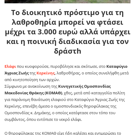
Tο διοικητικό πρόστιμο για τη
λαθροθηρία μπορεί να φτάσει
μέχρι τα 3.000 ευρώ αλλά υπάρχει
και η ποινική διαδικασία για τον
δράστh
Ελάφι
που κυοφορούσε, πυροβόλησε και σκότωσε, στο
Καταφύγιο
Άγριας Ζωής
της
Κερκίνης
,
λαθροθήρας, ο οποίος συνελήφθη μετά
από κινητοποίηση των αρχών.
Σύμφωνα με ανακοίνωση της
Κυνηγετικής Ομοσπονδίας
Μακεδονίας Θράκης (ΚΟΜΑΘ)
, χθες, μετά από καταγγελία πολίτη
για παράνομη θανάτωση ελαφιού στο Καταφύγιο Άγριας Ζωής της
Κερκίνης, επενέβη άμεσα ο ομοσπονδιακός θηροφύλακας της
Ομοσπονδίας κ. Δημάκης, ο οποίος κατέφτασε στον τόπο του
συμβάντος, όπου εντόπισε το νεκρό ελάφι.
Ο θηροφύλακας της ΚΟΜΑΘ είχε ήδη καλέσει και ενημερώσει το