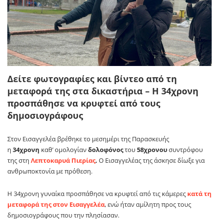
Δείτε φωτογραφίες και βίντεο από τη
μεταφορά της στα δικαστήρια – Η 34χρονη
προσπάθησε να κρυφτεί από τους
δημοσιογράφους
Στον Εισαγγελέα βρέθηκε το μεσημέρι της Παρασκευής
η
34χρονη
καθ’ ομολογίαν
δολοφόνος
του
58χρονου
συντρόφου
της στη
Λεπτοκαρυά Πιερίας
.
Ο Εισαγγελέας της άσκησε δίωξε για
ανθρωποκτονία με πρόθεση.
Η 34χρονη γυναίκα προσπάθησε να κρυφτεί από τις κάμερες
κατά τη
μεταφορά της στον Εισαγγελέα
, ενώ ήταν αμίλητη προς τους
δημοσιογράφους που την πλησίασαν.