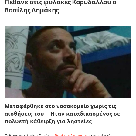
Πέθανε στις φυλακές Κορυδαλλού ο
Βασίλης Δημάκης
Μεταφέρθηκε στο νοσοκομείο χωρίς τις
αισθήσεις του – Ήταν καταδικασμένος σε
πολυετή κάθειρξη για ληστείες
Πέθανε σε ηλικία 47 ετών ο
Βασίλης Δημάκης
, στις φυλακές