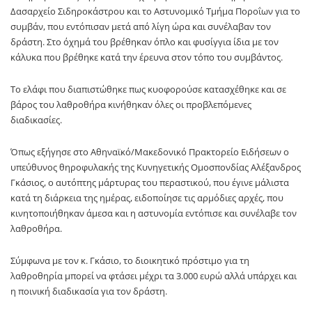
Δασαρχείο Σιδηροκάστρου και το Αστυνομικό Τμήμα Ποροΐων για το
συμβάν, που εντόπισαν μετά από λίγη ώρα και συνέλαβαν τον
δράστη. Στο όχημά του βρέθηκαν όπλο και φυσίγγια ίδια με τον
κάλυκα που βρέθηκε κατά την έρευνα στον τόπο του συμβάντος.
Το ελάφι που διαπιστώθηκε πως κυοφορούσε κατασχέθηκε και σε
βάρος του λαθροθήρα κινήθηκαν όλες οι προβλεπόμενες
διαδικασίες.
Όπως εξήγησε στο Αθηναϊκό/Μακεδονικό Πρακτορείο Ειδήσεων ο
υπεύθυνος θηροφυλακής της Κυνηγετικής Ομοσπονδίας Αλέξανδρος
Γκάσιος, ο αυτόπτης μάρτυρας του περαστικού, που έγινε μάλιστα
κατά τη διάρκεια της ημέρας, ειδοποίησε τις αρμόδιες αρχές, που
κινητοποιήθηκαν άμεσα και η αστυνομία εντόπισε και συνέλαβε τον
λαθροθήρα.
Σύμφωνα με τον κ. Γκάσιο, το διοικητικό πρόστιμο για τη
λαθροθηρία μπορεί να φτάσει μέχρι τα 3.000 ευρώ αλλά υπάρχει και
η ποινική διαδικασία για τον δράστη.