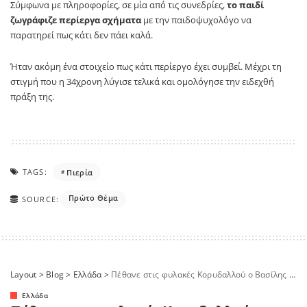
Σύμφωνα με πληροφορίες, σε μία από τις συνεδρίες,
το παιδί
ζωγράφιζε περίεργα σχήματα
με την παιδοψυχολόγο να
παρατηρεί πως κάτι δεν πάει καλά.
Ήταν ακόμη ένα στοιχείο πως κάτι περίεργο έχει συμβεί. Μέχρι τη
στιγμή που η 34χρονη λύγισε τελικά και ομολόγησε την ειδεχθή
πράξη της.
TAGS:
Πιερία
Πρώτο Θέμα
SOURCE:
Layout
>
Blog
>
Ελλάδα
>
Πέθανε στις φυλακές Κορυδαλλού ο Βασίλης Δημάκης
Ελλάδα