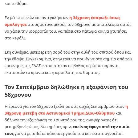
και το θύμα.
Εν μέσω φωνών και αντεγκλήσεων
η 34χρονη έσπρωξε όπως
ομολόγησε
στους αστυνομικούς τον 58χρονο με αποτέλεσμα αυτός
να χάσει την ισορροπία του, να πέσει στο πάτωμα και να χτυπήσει
στο κεφάλι.
Στη συνέχεια μετέφερε τη σορό του στην αυλή του σπιτιού όπου και
την έθαψε. Συγκεκριμένα, στην έρευνα που έγινε στο σημείο από του
ερευνητές της ΕΛΑΣ εντοπίστηκαν σε βάθος περίπου σαράντα
εκατοστών το κρανίο και η ωμοπλάτη του θύματος.
Τον Σεπτέμβριο δηλώθηκε η εξαφάνιση του
58χρονου
Η έρευνα για τον 58χρονο ξεκίνησε στις αρχές Σεπτεμβρίου όταν
η
34χρονη μετέβη στο Αστυνομικό Τμήμα Δίου-Ολύμπου
και
δήλωσε την εξαφάνιση του συντρόφου της, αναφέροντας ότι
μεσημβρινές ώρες, δύο ημέρες πριν,
εκείνος έφυγε από την οικία
τους
για να μεταβεί σε κάποια εργασία του και έκτοτε αγνοείται,