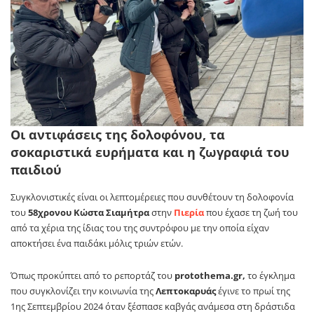
Οι αντιφάσεις της δολοφόνου, τα
σοκαριστικά ευρήματα και η ζωγραφιά του
παιδιού
Συγκλονιστικές είναι οι λεπτομέρειες που συνθέτουν τη δολοφονία
του
58χρονου Κώστα Σιαμήτρα
στην
Πιερία
που έχασε τη ζωή του
από τα χέρια της ίδιας του της συντρόφου με την οποία είχαν
αποκτήσει ένα παιδάκι μόλις τριών ετών.
Όπως προκύπτει από το ρεπορτάζ του
protothema.gr,
το έγκλημα
που συγκλονίζει την κοινωνία της
Λεπτοκαρυάς
έγινε το πρωί της
1ης Σεπτεμβρίου 2024 όταν ξέσπασε καβγάς ανάμεσα στη δράστιδα