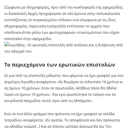
Σύμφωνα με πληροφορίες, πριν από την κυκλοφορία της εφημερίδας
οι δικαστικές Αρχές προχώρησαν σε νέα έρευνα στην πολυκατοικία
εντοπίζοντας το συγκεκριμένο υπόγειο ενώ σύμφωνα με τις ίδιες
πληροφορίες, παρουσία εισαγγελέα εντόπισαν το αρχείο που
υποδεικνυόταν μέσω των φωτογραφικών ντοκουμέντων που είχαν
αποσταλεί στην εφημερίδα.
Το περιεχόμενο των ερωτικών επιστολών
Σε μια από τις επιστολές μάλιστα, που φέρεται να έχει γραφτεί για τον
Δημήτρη Λιγνάδη αναφέρεται: «Σε θυμάμαι τα τελευταία 16 χρόνια κι
ας ήμουν 10 χρόνων, όταν σε πρωτοείδα. Αλήθεια πόσο θα ήθελα
τώρα να ήμουν 10 χρόνων. Και εγώ ερωτεύτηκα το τσίρκο και τα
κουρδιστά παιχνίδια. Αυτά, πριν από τις Μπάρμπι».
Ενώ σε ένα άλλο γράμμα που φαίνεται να έχει γραφτεί σε σελίδα
τετραδίου αναφέρεται: «Σε αγαπώ. Το αποφάσισα και δεν πρόκειται
να αλλάξω γνώμη[…] Και σε όποιον μιλήσει άσχημα θα πω “ότι