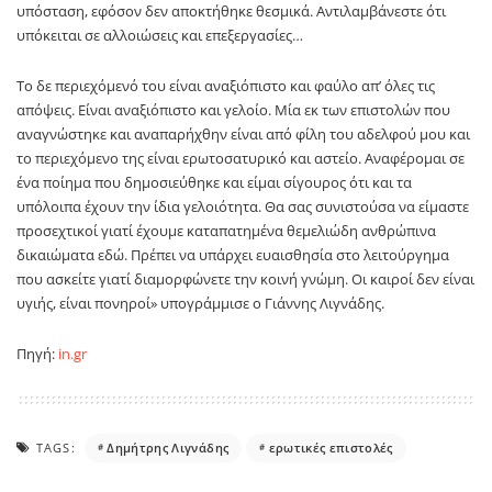
υπόσταση, εφόσον δεν αποκτήθηκε θεσμικά. Αντιλαμβάνεστε ότι
υπόκειται σε αλλοιώσεις και επεξεργασίες…
Το δε περιεχόμενό του είναι αναξιόπιστο και φαύλο απ’ όλες τις
απόψεις. Είναι αναξιόπιστο και γελοίο. Μία εκ των επιστολών που
αναγνώστηκε και αναπαρήχθην είναι από φίλη του αδελφού μου και
το περιεχόμενο της είναι ερωτοσατυρικό και αστείο. Αναφέρομαι σε
ένα ποίημα που δημοσιεύθηκε και είμαι σίγουρος ότι και τα
υπόλοιπα έχουν την ίδια γελοιότητα. Θα σας συνιστούσα να είμαστε
προσεχτικοί γιατί έχουμε καταπατημένα θεμελιώδη ανθρώπινα
δικαιώματα εδώ. Πρέπει να υπάρχει ευαισθησία στο λειτούργημα
που ασκείτε γιατί διαμορφώνετε την κοινή γνώμη. Οι καιροί δεν είναι
υγιής, είναι πονηροί» υπογράμμισε ο Γιάννης Λιγνάδης.
Πηγή:
in.gr
TAGS:
Δημήτρης Λιγνάδης
ερωτικές επιστολές