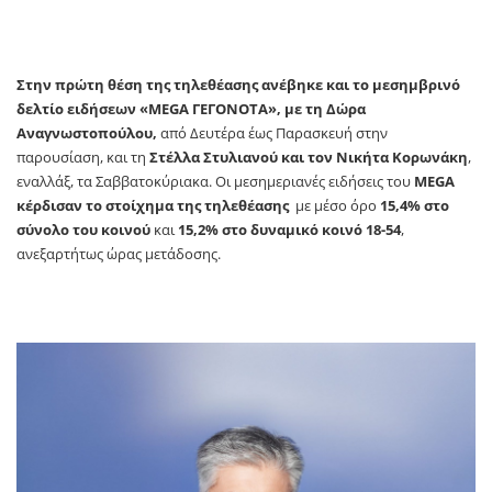
Στην πρώτη θέση της τηλεθέασης ανέβηκε και το μεσημβρινό
δελτίο ειδήσεων «
MEGA
ΓΕΓΟΝΟΤΑ», με τη Δώρα
Αναγνωστοπούλου,
από Δευτέρα έως Παρασκευή στην
παρουσίαση,
και τη
Στέλλα Στυλιανού και τον Νικήτα Κορωνάκη
,
εναλλάξ,
τα Σαββατοκύριακα. Οι μεσημεριανές ειδήσεις του
MEGA
κέρδισαν το στοίχημα της τηλεθέασης
με μέσο όρο
15,4% στο
σύνολο του κοινού
και
15,2% στο δυναμικό κοινό 18-54
,
ανεξαρτήτως ώρας μετάδοσης.