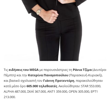
Τις
ειδήσεις του
MEGA
με παρουσιάστριες τη
Ράνια Τζίμα
(Δευτέρα-
Πέμπτη) και την
Κατερίνα Παναγοπούλου
(Παρασκευή-Κυριακή),
και βασικό σχολιαστή τον
Γιάννη Πρετεντέρη
, παρακολούθησαν
κατά μέσο όρο
605.000 τηλεθεατές
. Ακολούθησαν:
STAR
553.000,
ALPHA
487.000, ΣΚΑΪ 367.000,
ANT
1 359.000,
OPEN
305.000, ΕΡΤ1
213.000.