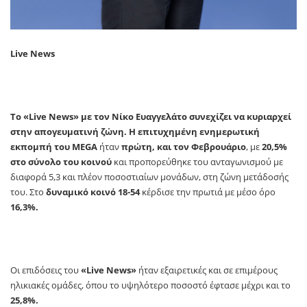
Live News
Το
«Live News» με τον Νίκο Ευαγγελάτο συνεχίζει να κυριαρχεί
στην απογευματινή ζώνη. Η επιτυχημένη ενημερωτική
εκπομπή του
MEGA
ήταν
πρώτη, και τον Φεβρουάριο
, με
20,5%
στο σύνολο του κοινού
και προπορεύθηκε του ανταγωνισμού με
διαφορά 5,3 και πλέον ποσοστιαίων μονάδων, στη ζώνη μετάδοσής
του. Στο
δυναμικό κοινό 18-54
κέρδισε την πρωτιά με μέσο όρο
16,3%.
Οι επιδόσεις του
«Live News»
ήταν εξαιρετικές και σε επιμέρους
ηλικιακές ομάδες, όπου το υψηλότερο ποσοστό έφτασε μέχρι και το
25,8%.