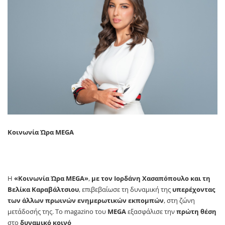
Κοινωνία Ώρα MEGA
H
«Κοινωνία Ώρα MEGA»
,
με τον Ιορδάνη Χασαπόπουλο και τη
Βελίκα Καραβάλτσιου
, επιβεβαίωσε τη δυναμική της
υπερέχοντας
των άλλων πρωινών ενημερωτικών εκπομπών
, στη ζώνη
μετάδοσής της.
To
magazino
του
MEGA
εξασφάλισε την
πρώτη θέση
στο
δυναμικό κοινό