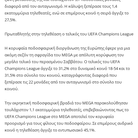
διαφορά από τον ανταγωνισμό. Η κάλυψη ξεπέρασε τους 1,4
εκατομμύρια τηλεθεατές, ενώ σε επιμέρους κοινό η σειρά άγγιξε το
27,5%.
Πρωταθλητής στην τηλεθέαση ο τελικός του UEFA Champions League
Η κορυφαία ποδοσφαιρική διοργάνωση της Ευρώπης έφερε για μια
ακόμη σεζόν τη σφραγίδα του MEGA με απόλυτη κορύφωση τον
μεγάλο τελικό του περασμένου Σαββάτου. Ο τελικός του UEFA
Champions League άγγιξε το 31,2% στο δυναμικό κοινό 18-54 και το
31,5% στο σύνολο του κοινού, καταγράφοντας διαφορά που
ξεπέρασε τις 22 μονάδες από τον ανταγωνισμό στο σύνολο του
κοινού.
Την εκρηκτική ποδοσφαιρική βραδιά του MEGA παρακολούθησαν
τουλάχιστον 1,1 εκατομμύρια τηλεθεατές, επιβεβαιώνοντας πως το
UEFA Champions League στο MEGA αποτελεί τον κορυφαίο
προορισμό για τους φίλους του ποδοσφαίρου. Σε επιμέρους ανδρικό
κοινό η τηλεθέαση άγγιξε το εντυπωσιακό 45,1%.