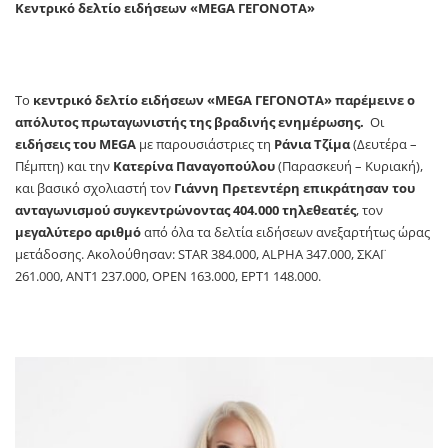
Κεντρικό δελτίο ειδήσεων «MEGA ΓΕΓΟΝΟΤΑ»
Το
κεντρικό δελτίο ειδήσεων «MEGA ΓΕΓΟΝΟΤΑ» παρέμεινε ο
απόλυτος πρωταγωνιστής της βραδινής ενημέρωσης.
Οι
ειδήσεις του
MEGA
με παρουσιάστριες τη
Ράνια Τζίμα
(Δευτέρα –
Πέμπτη) και την
Κατερίνα Παναγοπούλου
(Παρασκευή – Κυριακή),
και βασικό σχολιαστή τον
Γιάννη Πρετεντέρη
επικράτησαν του
ανταγωνισμού συγκεντρώνοντας 404.000 τηλεθεατές
, τον
μεγαλύτερο αριθμό
από όλα τα δελτία ειδήσεων ανεξαρτήτως ώρας
μετάδοσης. Ακολούθησαν: STAR 384.000, ALPHA 347.000, ΣΚΑΪ
261.000, ANT1 237.000, OPEN 163.000, ΕΡΤ1 148.000.