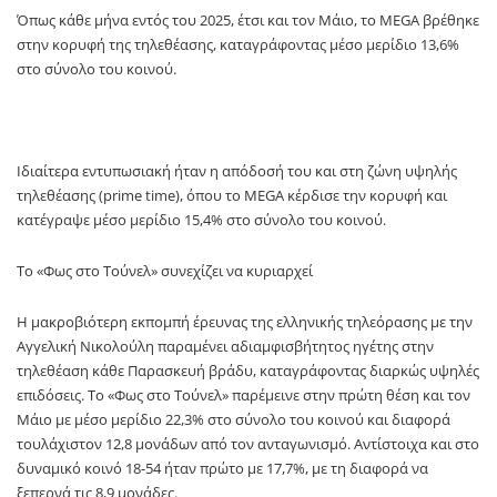
Όπως κάθε μήνα εντός του 2025, έτσι και τον Μάιο, το MEGA βρέθηκε
στην κορυφή της τηλεθέασης, καταγράφοντας μέσο μερίδιο 13,6%
στο σύνολο του κοινού.
Ιδιαίτερα εντυπωσιακή ήταν η απόδοσή του και στη ζώνη υψηλής
τηλεθέασης (prime time), όπου το MEGA κέρδισε την κορυφή και
κατέγραψε μέσο μερίδιο 15,4% στο σύνολο του κοινού.
Το «Φως στο Τούνελ» συνεχίζει να κυριαρχεί
Η μακροβιότερη εκπομπή έρευνας της ελληνικής τηλεόρασης με την
Αγγελική Νικολούλη παραμένει αδιαμφισβήτητος ηγέτης στην
τηλεθέαση κάθε Παρασκευή βράδυ, καταγράφοντας διαρκώς υψηλές
επιδόσεις. Το «Φως στο Τούνελ» παρέμεινε στην πρώτη θέση και τον
Μάιο με μέσο μερίδιο 22,3% στο σύνολο του κοινού και διαφορά
τουλάχιστον 12,8 μονάδων από τον ανταγωνισμό. Αντίστοιχα και στο
δυναμικό κοινό 18-54 ήταν πρώτο με 17,7%, με τη διαφορά να
ξεπερνά τις 8,9 μονάδες.