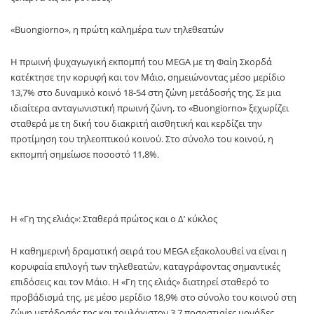
«Buongiorno», η πρώτη καλημέρα των τηλεθεατών
Η πρωινή ψυχαγωγική εκπομπή του MEGA με τη Φαίη Σκορδά
κατέκτησε την κορυφή και τον Μάιο, σημειώνοντας μέσο μερίδιο
13,7% στο δυναμικό κοινό 18-54 στη ζώνη μετάδοσής της. Σε μια
ιδιαίτερα ανταγωνιστική πρωινή ζώνη, το «Buongiorno» ξεχωρίζει
σταθερά με τη δική του διακριτή αισθητική και κερδίζει την
προτίμηση του τηλεοπτικού κοινού. Στο σύνολο του κοινού, η
εκπομπή σημείωσε ποσοστό 11,8%.
Η «Γη της ελιάς»: Σταθερά πρώτος και ο Δ’ κύκλος
Η καθημερινή δραματική σειρά του MEGA εξακολουθεί να είναι η
κορυφαία επιλογή των τηλεθεατών, καταγράφοντας σημαντικές
επιδόσεις και τον Μάιο. Η «Γη της ελιάς» διατηρεί σταθερό το
προβάδισμά της, με μέσο μερίδιο 18,9% στο σύνολο του κοινού στη
ζώνη μετάδοσής της και τουλάχιστον 3,7 ποσοστιαίες μονάδες