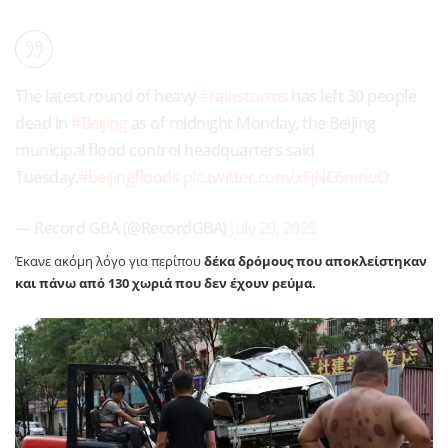
The latest round of heavy
#rainstorms
has left 30 people
dead in
#Beijing
as of midnight Monday, the Beijing
municipal flood control headquarters said
Tuesday.
#beijingfloods
pic.twitter.com/xFjNC6mnuO
— Record GBA (@RecordGBA)
July 29, 2025
Έκανε ακόμη λόγο για περίπου
δέκα δρόμους που αποκλείστηκαν
και πάνω από 130 χωριά που δεν έχουν ρεύμα.