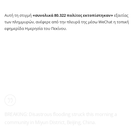
Αυτή τη στιγμή
«συνολικά 80.322 πολίτες εκτοπίστηκαν»
εξαιτίας
των πλημμυρών, ανέφερε από την πλευρά της μέσω WeChat η τοπική
εφημερίδα Ημερησία του Πεκίνου.
BREAKING: Disastrous flooding struck this morning a
community in Miyun District, Beijing, China.