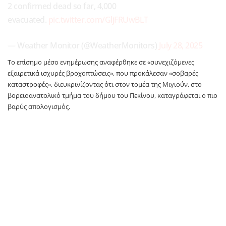
2 confirmed dead so far, 4,000
evacuated.
pic.twitter.com/GljFRUwBLT
— Weather Monitor (@WeatherMonitors)
July 28, 2025
Το επίσημο μέσο ενημέρωσης αναφέρθηκε σε «συνεχιζόμενες
εξαιρετικά ισχυρές βροχοπτώσεις», που προκάλεσαν «σοβαρές
καταστροφές», διευκρινίζοντας ότι στον τομέα της Μιγιούν, στο
βορειοανατολικό τμήμα του δήμου του Πεκίνου, καταγράφεται ο πιο
βαρύς απολογισμός.