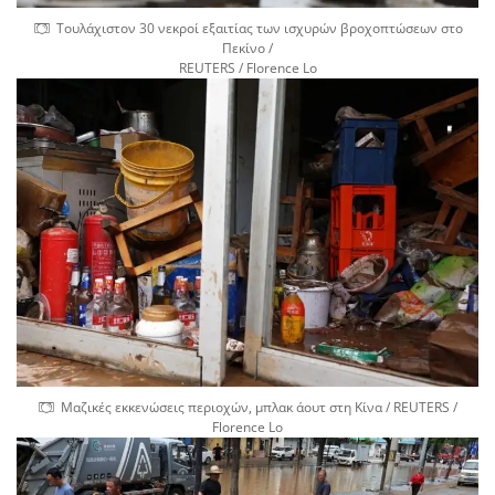
Τουλάχιστον 30 νεκροί εξαιτίας των ισχυρών βροχοπτώσεων στο
Πεκίνο /
REUTERS / Florence Lo
Μαζικές εκκενώσεις περιοχών, μπλακ άουτ στη Κίνα / REUTERS /
Florence Lo