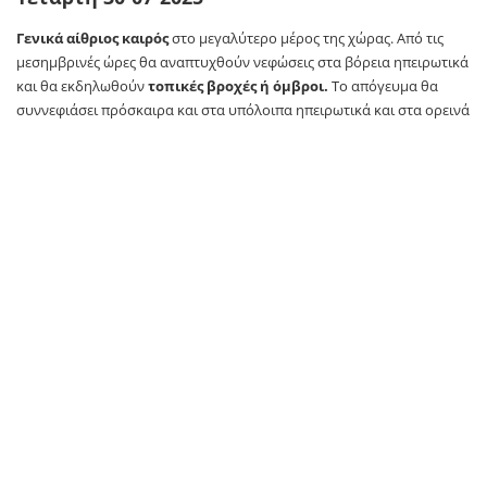
Γενικά αίθριος καιρός
στο μεγαλύτερο μέρος της χώρας. Από τις
μεσημβρινές ώρες θα αναπτυχθούν νεφώσεις στα βόρεια ηπειρωτικά
και θα εκδηλωθούν
τοπικές βροχές ή όμβροι.
Το απόγευμα θα
συννεφιάσει πρόσκαιρα και στα υπόλοιπα ηπειρωτικά και στα ορεινά
θα εκδηλωθούν όμβροι.
Η ορατότητα θα είναι τοπικά περιορισμένη τις πρωινές ώρες στα
δυτικά.
Οι
άνεμοι
θα πνέουν δυτικοί βορειοδυτικοί 3 με 5 και τοπικά στα
δυτικά και τα νότια έως 6 μποφόρ.
Η
θερμοκρασία
θα σημειώσει μικρή πτώση με τις μέγιστες τιμές να
φτάνουν στις περισσότερες περιοχές τους 33 με 35 και στα ανατολικά
ηπειρωτικά τους 36 με 37 βαθμούς Κελσίου.
Πέμπτη 31-07-2025