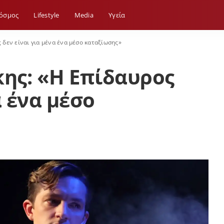
όσμος
Lifestyle
Media
Yγεία
δεν είναι για μένα ένα μέσο καταξίωσης»
ης: «Η Επίδαυρος
α ένα μέσο