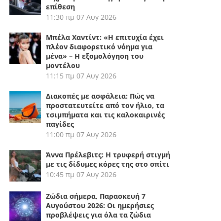
επίθεση
11:30 πμ
07 Αυγ 2026
Μπέλα Χαντίντ: «Η επιτυχία έχει
πλέον διαφορετικό νόημα για
μένα» – Η εξομολόγηση του
μοντέλου
11:15 πμ
07 Αυγ 2026
Διακοπές με ασφάλεια: Πώς να
προστατευτείτε από τον ήλιο, τα
τσιμπήματα και τις καλοκαιρινές
παγίδες
11:00 πμ
07 Αυγ 2026
Άννα Πρέλεβιτς: Η τρυφερή στιγμή
με τις δίδυμες κόρες της στο σπίτι
10:45 πμ
07 Αυγ 2026
Ζώδια σήμερα, Παρασκευή 7
Αυγούστου 2026: Οι ημερήσιες
προβλέψεις για όλα τα ζώδια