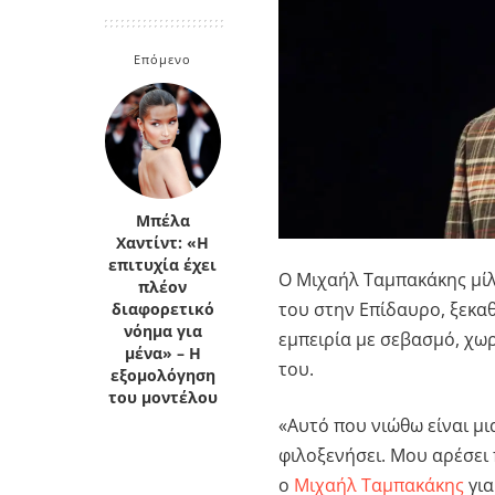
Κρήτη
Πελοπόννησος
Κυκλάδες
Επόμενο
Πελοπόννησος
Μπέλα
Χαντίντ: «Η
επιτυχία έχει
Ο Μιχαήλ Ταμπακάκης μίλ
πλέον
του στην Επίδαυρο, ξεκα
διαφορετικό
νόημα για
εμπειρία με σεβασμό, χωρ
μένα» – Η
του.
εξομολόγηση
του μοντέλου
«Αυτό που νιώθω είναι μ
φιλοξενήσει. Μου αρέσει 
ο
Μιχαήλ Ταμπακάκης
για