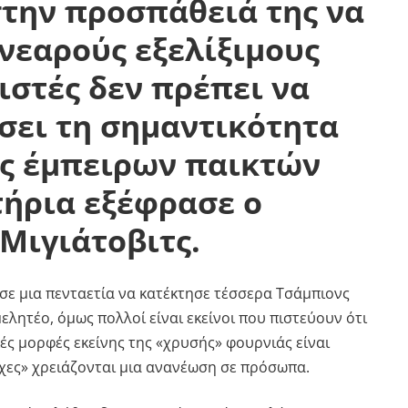
την προσπάθειά της να
νεαρούς εξελίξιμους
στές δεν πρέπει να
ει τη σημαντικότητα
ς έμπειρων παικτών
ήρια εξέφρασε ο
Μιγιάτοβιτς.
σε μια πενταετία να κατέκτησε τέσσερα Τσάμπιονς
μελητέο, όμως πολλοί είναι εκείνοι που πιστεύουν ότι
ές μορφές εκείνης της «χρυσής» φουρνιάς είναι
νχες» χρειάζονται μια ανανέωση σε πρόσωπα.