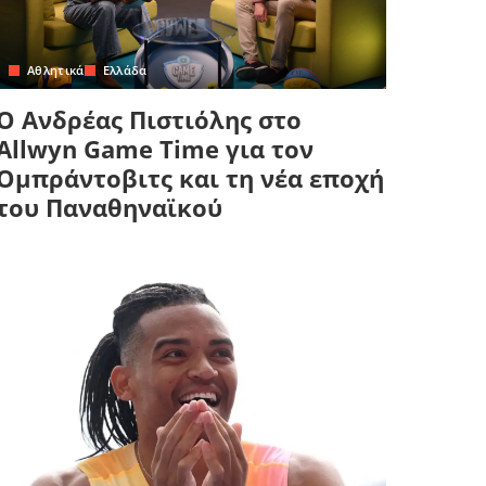
Αθλητικά
Ελλάδα
Ο Ανδρέας Πιστιόλης στο
Allwyn Game Time για τον
Ομπράντοβιτς και τη νέα εποχή
του Παναθηναϊκού