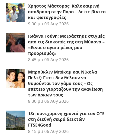
Χρήστος Μάστορας: Καλοκαιρινή
απόδραση στην Πάρο – Δείτε βίντεο
και φωτογραφίες
9:00 μμ
06 Αυγ 2026
Ιωάννα Τούνη: Μοιράστηκε στιγμές
από τις διακοπές της στη Μύκονο –
«Είναι ο αγαπημένος μου
προορισμός»
8:45 μμ
06 Αυγ 2026
Μπρούκλιν Μπέκαμ και Νίκολα
Πελτζ: Γιατί δεν θέλουν να
θυμούνται τον γάμο τους – Ως
επέτειο γιορτάζουν την ανανέωση
των όρκων τους
8:30 μμ
06 Αυγ 2026
18η συνεχόμενη χρονιά για τον ΟΤΕ
στη διεθνή σειρά δεικτών
FTSE4Good
8:15 μμ
06 Αυγ 2026