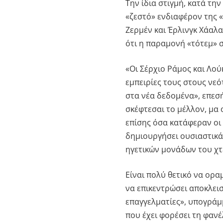
Την ίδια στιγμή, κατά τη
«ζεστό» ενδιαφέρον της «
Ζερμέν και Έρλινγκ Χάαλα
ότι η παραμονή «τότεμ» 
«Οι Σέρχιο Ράμος και Λο
εμπειρίες τους στους νε
στα νέα δεδομένα», επεσή
σκέφτεσαι το μέλλον, μα 
επίσης όσα κατάφεραν οι
δημιουργήσει ουσιαστικά 
ηγετικών μονάδων του χτ
Είναι πολύ θετικό να ορα
να επικεντρώσει αποκλει
επαγγελματίες», υπογράμ
που έχει φορέσει τη φανέ