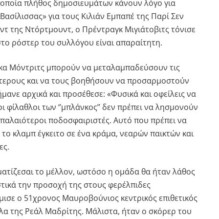
ν οποία πλήθος δημοσιευμάτων κάνουν λόγο για
Βασίλισσας» για τους Κιλιάν Εμπαπέ της Παρί Σεν
ντ της Ντόρτμουντ, ο Πρέντραγκ Μιγιάτοβιτς τόνισε
στο ρόστερ του συλλόγου είναι απαραίτητη.
ύκα Μόντριτς μπορούν να μεταλαμπαδεύσουν τις
ότερους και να τους βοηθήσουν να προσαρμοστούν
μανε αρχικά και προσέθεσε: «Φυσικά και οφείλεις να
οι φίλαθλοι των ‘’μπλάνκος’’ δεν πρέπει να λησμονούν
 παλαιότεροι ποδοσφαιριστές. Αυτό που πρέπει να
το κλαμπ έγκειτο σε ένα κράμα, νεαρών παικτών και
ες.
ματίζεσαι το μέλλον, ωστόσο η ομάδα θα ήταν λάθος
στικά την προσοχή της στους φερέλπιδες
μισε ο 51χρονος Μαυροβούνιος κεντρικός επιθετικός
λα της Ρεάλ Μαδρίτης. Μάλιστα, ήταν ο σκόρερ του