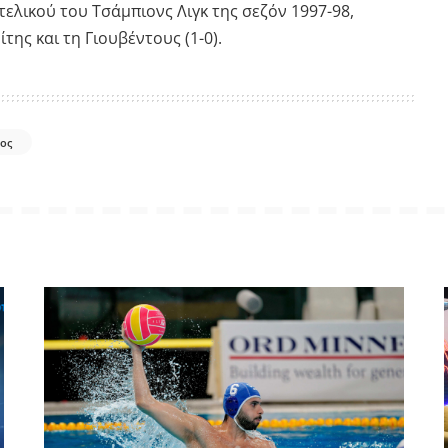
ελικού του Τσάμπιονς Λιγκ της σεζόν 1997-98,
ης και τη Γιουβέντους (1-0).
ος