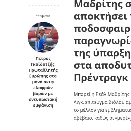
Μαδρίτης σ
Κρήτη
Πελοπόννησος
αποκτήσει 
Κυκλάδες
Επόμενο
Πελοπόννησος
ποδοσφαιρι
παραγνωρίσ
της ύπαρξη
Πέτρος
στα αποδυτ
Γκαϊδατζής:
Πρωταθλητής
Πρέντραγκ 
Ευρώπης στο
μονό σκιφ
ελαφρών
βαρών με
Μπορεί η Ρεάλ Μαδρίτης 
εντυπωσιακή
Λιγκ, επίτευγμα διόλου α
εμφάνιση
το μέλλον για εμβληματικ
αβέβαιο, καθώς οι «μερέ