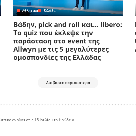
Αθλητικά
Ελλάδα
ς
Βάδην, pick and roll και… libero:
Το quiz που έκλεψε την
παράσταση στο event της
Allwyn με τις 5 μεγαλύτερες
ομοσπονδίες της Ελλάδας
Διαβαστε περισσοτερα
σικο ανοίγει στις 15 Ιουλίου το Ηρώδειο