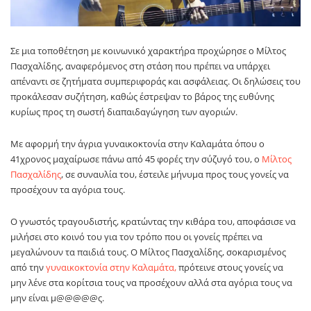
Σε μια τοποθέτηση με κοινωνικό χαρακτήρα προχώρησε ο
Μίλτος
Πασχαλίδης
, αναφερόμενος στη στάση που πρέπει να υπάρχει
απέναντι σε ζητήματα συμπεριφοράς και ασφάλειας. Οι δηλώσεις του
προκάλεσαν συζήτηση, καθώς έστρεψαν το βάρος της ευθύνης
κυρίως προς τη σωστή διαπαιδαγώγηση των αγοριών.
Με αφορμή την άγρια γυναικοκτονία στην Καλαμάτα όπου ο
41χρονος μαχαίρωσε πάνω από 45 φορές την σύζυγό του, ο
Μίλτος
Πασχαλίδης
, σε συναυλία του, έστειλε μήνυμα προς τους γονείς να
προσέχουν τα αγόρια τους.
Ο γνωστός τραγουδιστής, κρατώντας την κιθάρα του, αποφάσισε να
μιλήσει στο κοινό του για τον τρόπο που οι γονείς πρέπει να
μεγαλώνουν τα παιδιά τους. Ο Μίλτος Πασχαλίδης, σοκαρισμένος
από την
γυναικοκτονία στην Καλαμάτα,
πρότεινε στους γονείς να
μην λένε στα κορίτσια τους να προσέχουν αλλά στα αγόρια τους να
μην είναι μ@@@@@ς.