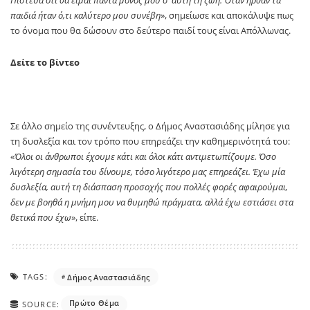
Πίστευα ότι θα είμαι πάντα μόνος μου σ’ αυτή τη ζωή. Όταν ήρθαν τα
παιδιά ήταν ό,τι καλύτερο μου συνέβη
», σημείωσε και αποκάλυψε πως
το όνομα που θα δώσουν στο δεύτερο παιδί τους είναι Απόλλωνας.
Δείτε το βίντεο
Σε άλλο σημείο της συνέντευξης, ο Δήμος Αναστασιάδης μίλησε για
τη δυσλεξία και τον τρόπο που επηρεάζει την καθημερινότητά του:
«
Όλοι οι άνθρωποι έχουμε κάτι και όλοι κάτι αντιμετωπίζουμε. Όσο
λιγότερη σημασία του δίνουμε, τόσο λιγότερο μας επηρεάζει. Έχω μία
δυσλεξία, αυτή τη διάσπαση προσοχής που πολλές φορές αφαιρούμαι,
δεν με βοηθά η μνήμη μου να θυμηθώ πράγματα, αλλά έχω εστιάσει στα
θετικά που έχω
», είπε.
TAGS:
Δήμος Αναστασιάδης
Πρώτο Θέμα
SOURCE: