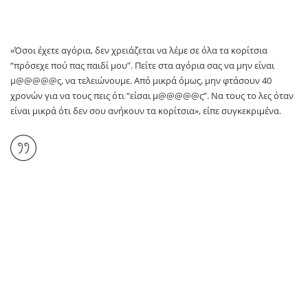
«Όσοι έχετε αγόρια, δεν χρειάζεται να λέμε σε όλα τα κορίτσια
“πρόσεχε πού πας παιδί μου”. Πείτε στα αγόρια σας να μην είναι
μ@@@@@ς, να τελειώνουμε. Από μικρά όμως, μην φτάσουν 40
χρονών για να τους πεις ότι “είσαι μ@@@@@ς”. Να τους το λες όταν
είναι μικρά ότι δεν σου ανήκουν τα κορίτσια», είπε συγκεκριμένα.