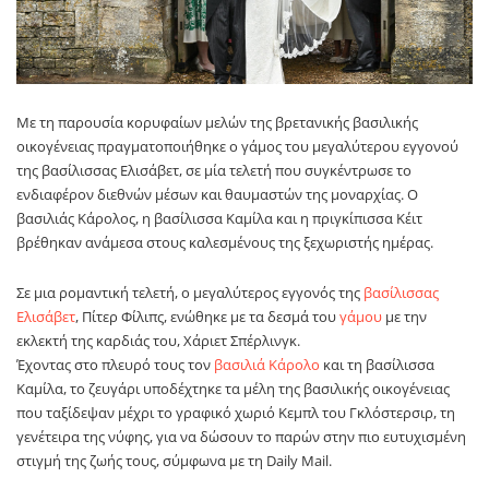
Με τη παρουσία κορυφαίων μελών της βρετανικής βασιλικής
οικογένειας πραγματοποιήθηκε ο γάμος του μεγαλύτερου εγγονού
της βασίλισσας Ελισάβετ, σε μία τελετή που συγκέντρωσε το
ενδιαφέρον διεθνών μέσων και θαυμαστών της μοναρχίας. Ο
βασιλιάς Κάρολος, η βασίλισσα Καμίλα και η πριγκίπισσα Κέιτ
βρέθηκαν ανάμεσα στους καλεσμένους της ξεχωριστής ημέρας.
Σε μια ρομαντική τελετή, ο μεγαλύτερος εγγονός της
βασίλισσας
Ελισάβετ
, Πίτερ Φίλιπς, ενώθηκε με τα δεσμά του
γάμου
με την
εκλεκτή της καρδιάς του, Χάριετ Σπέρλινγκ.
Έχοντας στο πλευρό τους τον
βασιλιά Κάρολο
και τη βασίλισσα
Καμίλα, το ζευγάρι υποδέχτηκε τα μέλη της βασιλικής οικογένειας
που ταξίδεψαν μέχρι το γραφικό χωριό Κεμπλ του Γκλόστερσιρ, τη
γενέτειρα της νύφης, για να δώσουν το παρών στην πιο ευτυχισμένη
στιγμή της ζωής τους, σύμφωνα με τη Daily Mail.