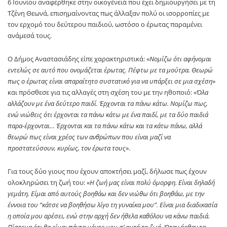
6 Ιουνίου αναφέρθηκε στην οικογένειά που έχει δημιουργήσει με τη
Τζένη Θεωνά, επισημαίνοντας πως άλλαξαν πολύ οι ισορροπίες με
τον ερχομό του δεύτερου παιδιού, ωστόσο ο έρωτας παραμένει
ανάμεσά τους.
Ο Δήμος Αναστασιάδης είπε χαρακτηριστικά: «
Νομίζω ότι αφήνομαι
εντελώς σε αυτό που ονομάζεται έρωτας. Πέφτω με τα μούτρα. Θεωρώ
πως ο έρωτας είναι απαραίτητο συστατικό για να υπάρξει σε μια σχέση
»
και πρόσθεσε για τις αλλαγές στη σχέση του με την ηθοποιό: «
Όλα
αλλάζουν με ένα δεύτερο παιδί. Έρχονται τα πάνω κάτω. Νομίζω πως,
ενώ νιώθεις ότι έρχονται τα πάνω κάτω με ένα παιδί, με τα δύο παιδιά
παρα-έρχονται… Έρχονται και τα πάνω κάτω και τα κάτω πάνω, αλλά
θεωρώ πως είναι χρέος των ανθρώπων που είναι μαζί να
προστατεύσουν, κυρίως, τον έρωτα τους
».
Για τους δύο γιους που έχουν αποκτήσει μαζί, δήλωσε πως έχουν
ολοκληρώσει τη ζωή του: «
Η ζωή μας είναι πολύ όμορφη. Είναι δηλαδή
γεμάτη. Είμαι από αυτούς βοηθάω και δεν νιώθω ότι βοηθάω, με την
έννοια του “κάτσε να βοηθήσω λίγο τη γυναίκα μου”. Είναι μια διαδικασία
η οποία μου αρέσει, ενώ στην αρχή δεν ήθελα καθόλου να κάνω παιδιά.