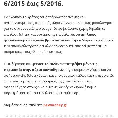
6/2015 έως 5/2016
.
Ενώ λοιπόν το κράτος τους επέβαλε παράνομες και
αντισυνταγματικές περικοπές τώρα ψάχνει και να τους φορολογήσει
για τα αναδρομικά που τους επέστρεψε άτοκα, χωρίς δηλαδή το
επιπλέον 6% της καθυστέρησης. Υποβάλει δε
υπερήλικες
φορολογούμενους –εάν βρίσκονται ακόμη εν ζωή
– στο μαρτύριο
των απανωτών τροποιητικών δηλώσεων και απειλεί με πρόστιμα
ακόμα και… τους κληρονόμους τους!
Η κυβέρνηση αποφάσισε
το 2020 να επιστρέψει μόνο τις
περικοπές στην κύρια σύνταξη
των συγκεκριμένων νόμων και να
αφήσει απέξω δώρα κύριων και επικουρικών καθώς και τις περικοπές
στην επικουρική. Τα αναδρομικά, ως γνωστόν, δόθηκαν
αφορολόγητα στους δικαιούχους. Δεν έγινε δηλαδή καμία
παρακράτηση φόρου την ώρα της εκταμίευσης.
Διαβάστε αναλυτικά στο
newmoney.gr