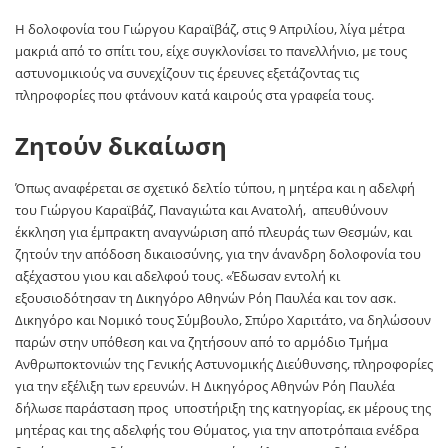
Η δολοφονία του Γιώργου Καραϊβάζ, στις 9 Απριλίου, λίγα μέτρα
μακριά από το σπίτι του, είχε συγκλονίσει το πανελλήνιο, με τους
αστυνομικιούς να συνεχίζουν τις έρευνες εξετάζοντας τις
πληροφορίες που φτάνουν κατά καιρούς στα γραφεία τους.
Ζητούν δικαίωση
Όπως αναφέρεται σε σχετικό δελτίο τύπου, η μητέρα και η αδελφή
του Γιώργου Καραϊβάζ, Παναγιώτα και Ανατολή, απευθύνουν
έκκληση για έμπρακτη αναγνώριση από πλευράς των Θεσμών, και
ζητούν την απόδοση δικαιοσύνης, για την άνανδρη δολοφονία του
αξέχαστου γιου και αδελφού τους. «Έδωσαν εντολή κι
εξουσιοδότησαν τη Δικηγόρο Αθηνών Ρόη Παυλέα και τον ασκ.
Δικηγόρο και Νομικό τους Σύμβουλο, Σπύρο Χαριτάτο, να δηλώσουν
παρών στην υπόθεση και να ζητήσουν από το αρμόδιο Τμήμα
Ανθρωποκτονιών της Γενικής Αστυνομικής Διεύθυνσης, πληροφορίες
για την εξέλιξη των ερευνών. Η Δικηγόρος Αθηνών Ρόη Παυλέα
δήλωσε παράσταση προς υποστήριξη της κατηγορίας, εκ μέρους της
μητέρας και της αδελφής του Θύματος, για την αποτρόπαια ενέδρα