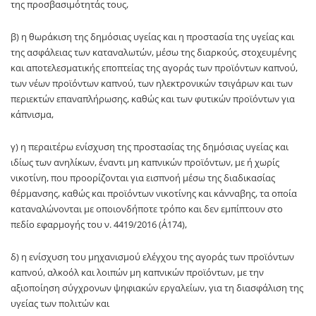
της προσβασιμότητάς τους,
β) η θωράκιση της δημόσιας υγείας και η προστασία της υγείας και
της ασφάλειας των καταναλωτών, μέσω της διαρκούς, στοχευμένης
και αποτελεσματικής εποπτείας της αγοράς των προϊόντων καπνού,
των νέων προϊόντων καπνού, των ηλεκτρονικών τσιγάρων και των
περιεκτών επαναπλήρωσης, καθώς και των φυτικών προϊόντων για
κάπνισμα,
γ) η περαιτέρω ενίσχυση της προστασίας της δημόσιας υγείας και
ιδίως των ανηλίκων, έναντι μη καπνικών προϊόντων, με ή χωρίς
νικοτίνη, που προορίζονται για εισπνοή μέσω της διαδικασίας
θέρμανσης, καθώς και προϊόντων νικοτίνης και κάνναβης, τα οποία
καταναλώνονται με οποιονδήποτε τρόπο και δεν εμπίπτουν στο
πεδίο εφαρμογής του ν. 4419/2016 (Α΄174),
δ) η ενίσχυση του μηχανισμού ελέγχου της αγοράς των προϊόντων
καπνού, αλκοόλ και λοιπών μη καπνικών προϊόντων, με την
αξιοποίηση σύγχρονων ψηφιακών εργαλείων, για τη διασφάλιση της
υγείας των πολιτών και