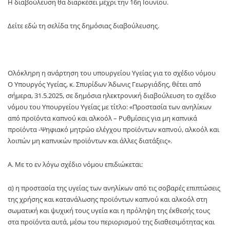
Η διαβούλευση θα διαρκέσει μέχρι την 16η Ιουνίου.
Δείτε εδώ τη σελίδα της δημόσιας διαβούλευσης.
Ολόκληρη η ανάρτηση του υπουργείου Υγείας για το σχέδιο νόμου
Ο Υπουργός Υγείας, κ. Σπυρίδων Άδωνις Γεωργιάδης, θέτει από
σήμερα, 31.5.2025, σε δημόσια ηλεκτρονική διαβούλευση το σχέδιο
νόμου του Υπουργείου Υγείας με τίτλο: «Προστασία των ανηλίκων
από προϊόντα καπνού και αλκοόλ – Ρυθμίσεις για μη καπνικά
προϊόντα -Ψηφιακό μητρώο ελέγχου προϊόντων καπνού, αλκοόλ και
λοιπών μη καπνικών προϊόντων και άλλες διατάξεις».
Α. Με το εν λόγω σχέδιο νόμου επιδιώκεται:
α) η προστασία της υγείας των ανηλίκων από τις σοβαρές επιπτώσεις
της χρήσης και κατανάλωσης προϊόντων καπνού και αλκοόλ στη
σωματική και ψυχική τους υγεία και η πρόληψη της έκθεσής τους
στα προϊόντα αυτά, μέσω του περιορισμού της διαθεσιμότητας και