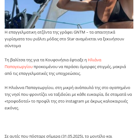
Η επαγγελματικη ατζέντα της γράφει GNTM – τα απαιτητικά
γυρίσματα του ριάλιτι μόδας στο Star αναμένεται να ξεκινήσουν
σύντομα
Τη βαλίτσα της για τα Κουφονήσια έφτιαξε η
Ηλιάνα
Παπαγεωργίου
προκειμένου να περάσει όμορφες στιγμές, μακριά
από τις επαγγελματικές της υποχρεώσεις.
Η Ηλιάννα Παπαγεωργίου, στη μικρή ανάπαυλά της στο αγαπημένο
της νησί που φροντίζει να ταξιδεύει με κάθε ευκαιρία, δε σταματά να
«τροφοδοτεί» το προφίλ της στο instagram με άκρως καλοκαιρινές
εικόνες.
Σε αυτές που πόσταρε σήμερα (31.05.2025), το μοντέλο και