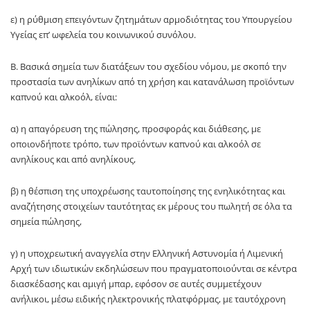
ε) η ρύθμιση επειγόντων ζητημάτων αρμοδιότητας του Υπουργείου
Υγείας επ’ ωφελεία του κοινωνικού συνόλου.
Β. Βασικά σημεία των διατάξεων του σχεδίου νόμου, με σκοπό την
προστασία των ανηλίκων από τη χρήση και κατανάλωση προϊόντων
καπνού και αλκοόλ, είναι:
α) η απαγόρευση της πώλησης, προσφοράς και διάθεσης, με
οποιονδήποτε τρόπο, των προϊόντων καπνού και αλκοόλ σε
ανηλίκους και από ανηλίκους,
β) η θέσπιση της υποχρέωσης ταυτοποίησης της ενηλικότητας και
αναζήτησης στοιχείων ταυτότητας εκ μέρους του πωλητή σε όλα τα
σημεία πώλησης,
γ) η υποχρεωτική αναγγελία στην Ελληνική Αστυνομία ή Λιμενική
Αρχή των ιδιωτικών εκδηλώσεων που πραγματοποιούνται σε κέντρα
διασκέδασης και αμιγή μπαρ, εφόσον σε αυτές συμμετέχουν
ανήλικοι, μέσω ειδικής ηλεκτρονικής πλατφόρμας, με ταυτόχρονη