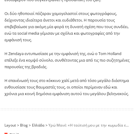
Οι δύο ηθοποιοί πόζαραν χαμογελαστοί στους φωτογράφους,
δείχνοντας ιδιαίτερα άνετοι και ευδιάθετοι. Η παρουσία τους
επιβεβαίωσε για ακόμη μία φορά τη δυνατή σχέση που τους συνδέει,
ενώ τα social media γέμισαν με σχόλια και φωτογραφίες από την
εμφάνισή τους.
Η Zendaya εντυπωσίασε με την εμφάνισή της, ενώ ο Tom Holland
επέλεξε ένα κομψό σύνολο, συνθέτοντας μια από τις πιο συζητημένες
παρουσίες της βραδιάς.
Η επανένωσή τους στο κόκκινο χαλί μετά από τόσο μεγάλο διάστημα
ενθουσίασε τους θαυμαστές τους, οι οποίοι περίμεναν εδώ και
χρόνια μια κοινή δημόσια εμφάνιση αυτού του μεγάλου βεληνεκούς.
Layout
>
Blog
>
Ελλάδα
>
Υρώ Μανέ: «Η ταύτισή μου με την κωμωδία είναι για μένα μεγάλη τιμή»