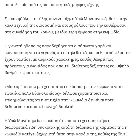
αποτελεί μία από τις πιο απαιτητικές μορφές τέχνης.
Σε μια εφ’ όλης της ύλης συνέντευξη, η Υρώ Μανέ αναφέρθηκε στην
καλλιτεχνική της διαδρομή και στους ρόλους που την καθιέρωσαν
στη συνείδηση του κοινού, με ιδιαίτερη έμφαση στην κωμωδία.
Η γνωστή ηθοποιός παραδέχθηκε ότι αισθάνεται χαρά και
ικανοποίηση για το γεγονός ότι οι τηλεθεατές και οι θεατρόφιλοι την
έχουν ταυτίσει με κωμικούς χαρακτήρες, καθώς θεωρεί πως
πρόκειται για ένα είδος που απαιτεί ιδιαίτερες δεξιότητες και υψηλό
βαθμό εκφραστικότητας.
«Μου αρέσει που με έχει ταυτίσει ο κόσμος με την κωμωδία γιατί
είναι ένα πολύ δύσκολο είδος», δήλωσε χαρακτηριστικά,
επισημαίνοντας ότι η επιτυχία στην κωμωδία δεν είναι ποτέ
δεδομένη και απαιτεί συνεχή δουλειά.
Η Υρώ Μανέ σημείωσε ακόμη ότι, παρότι έχει υπηρετήσει
διαφορετικά είδη υποκριτικής κατά τη διάρκεια της καριέρας της, η
κωμωδία κατέχει ξεχωριστή θέση στην καρδιά της, καθώς της δίνει