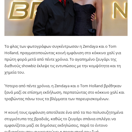
Τα φλας των φωτογράφων συγκέντρωσαν η Zendaya και ο Tom
Holland, πραγματοποιώντας κοινή εμφάνιση στο κόκκινο χαλί για
πρώτη φορά μετά από πέντε χρόνια. Το αγαπημένο ζευγάρι της
διεθνούς showbiz έκλεψε τις εντυπώσεις με την κομψότητα και τη
χημεία του.
Ύστερα από πέντε χρόνια, η Zendaya και ο Tom Holland βρέθηκαν
ξανά μαζί σε επίσημη εκδήλωση, περπατώντας στο κόκκινο χαλί και
τραβώντας πάνω τους τα βλέμματα των παρευρισκομένων.
Η κοινή τους εμφάνιση αποτέλεσε ένα από τα πιο πολυσυζητημένα
στιγμιότυπα της βραδιάς, καθώς το ζευγάρι σπάνια επιλέγει να
εμφανίζεται μαζί σε δημόσιες εκδηλώσεις, παρά το έντονο
ενδιαφέρον που συγκεντρώνει η προσωπική του ζωή.