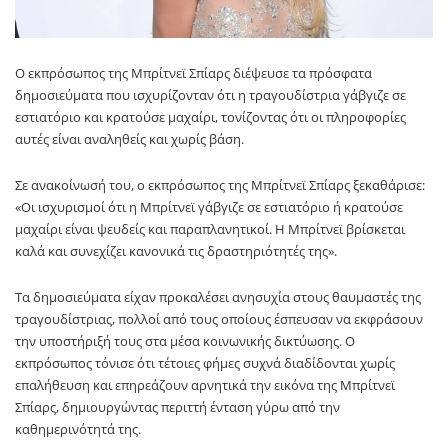
Ο εκπρόσωπος της
Μπρίτνεϊ Σπίαρς
διέψευσε τα πρόσφατα
δημοσιεύματα που ισχυρίζονταν ότι η τραγουδίστρια γάβγιζε σε
εστιατόριο και κρατούσε μαχαίρι, τονίζοντας ότι οι πληροφορίες
αυτές είναι αναληθείς και χωρίς βάση.
Σε ανακοίνωσή του, ο εκπρόσωπος της
Μπρίτνεϊ Σπίαρς
ξεκαθάρισε:
«Οι ισχυρισμοί ότι η Μπρίτνεϊ γάβγιζε σε εστιατόριο ή κρατούσε
μαχαίρι είναι ψευδείς και παραπλανητικοί. Η Μπρίτνεϊ βρίσκεται
καλά και συνεχίζει κανονικά τις δραστηριότητές της».
Τα δημοσιεύματα είχαν προκαλέσει ανησυχία στους θαυμαστές της
τραγουδίστριας, πολλοί από τους οποίους έσπευσαν να εκφράσουν
την υποστήριξή τους στα μέσα κοινωνικής δικτύωσης. Ο
εκπρόσωπος τόνισε ότι τέτοιες φήμες συχνά διαδίδονται χωρίς
επαλήθευση και επηρεάζουν αρνητικά την εικόνα της Μπρίτνεϊ
Σπίαρς, δημιουργώντας περιττή ένταση γύρω από την
καθημερινότητά της.