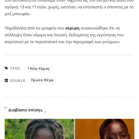
του αυτοκινήτου συνέλαβε έναν 14χρονο ως τον οδηγό και άλλα δύο
αγόρια, 13 και 17 ετών, χωρίς, ωστόσο, να εντοπιστεί ο ύποπτος με το
ροζ μπουφάν.
Παράλληλα από το γραφείο του
σερίφη
ανακοινώθηκε ότι «η
σύλληψη ήταν νόμιμη και λογική, δεδομένης της εγγύτητας του
κοριτσιού με το περιστατικό και την περιγραφή των ρούχων».
TAGS:
Νέα Υόρκη
Πρώτο Θέμα
SOURCE:
Διαβάστε επίσης