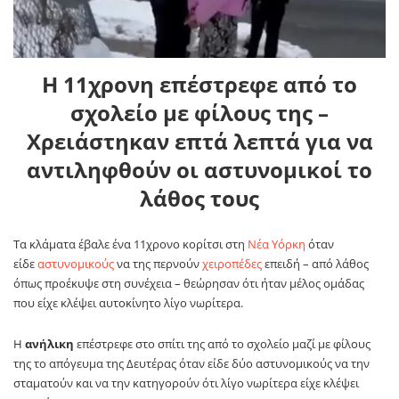
Η 11χρονη επέστρεφε από το
σχολείο με φίλους της –
Χρειάστηκαν επτά λεπτά για να
αντιληφθούν οι αστυνομικοί το
λάθος τους
Τα κλάματα έβαλε ένα 11χρονο κορίτσι στη
Νέα Υόρκη
όταν
είδε
αστυνομικούς
να της περνούν
χειροπέδες
επειδή – από λάθος
όπως προέκυψε στη συνέχεια – θεώρησαν ότι ήταν μέλος ομάδας
που είχε κλέψει αυτοκίνητο λίγο νωρίτερα.
Η
ανήλικη
επέστρεφε στο σπίτι της από το σχολείο μαζί με φίλους
της το απόγευμα της Δευτέρας όταν είδε δύο αστυνομικούς να την
σταματούν και να την κατηγορούν ότι λίγο νωρίτερα είχε κλέψει