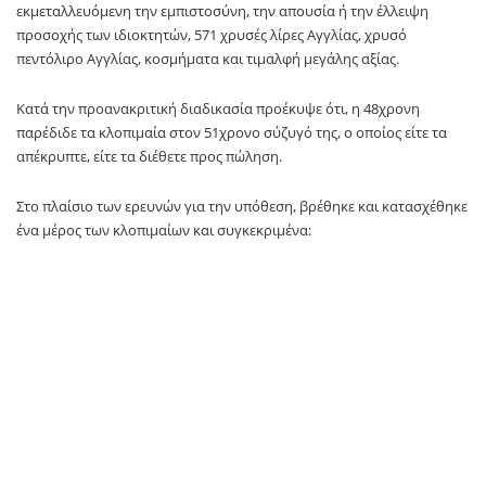
εκμεταλλευόμενη την εμπιστοσύνη, την απουσία ή την έλλειψη
προσοχής των ιδιοκτητών, 571 χρυσές λίρες Αγγλίας, χρυσό
πεντόλιρο Αγγλίας, κοσμήματα και τιμαλφή μεγάλης αξίας.
Κατά την προανακριτική διαδικασία προέκυψε ότι, η 48χρονη
παρέδιδε τα κλοπιμαία στον 51χρονο σύζυγό της, ο οποίος είτε τα
απέκρυπτε, είτε τα διέθετε προς πώληση.
Στο πλαίσιο των ερευνών για την υπόθεση, βρέθηκε και κατασχέθηκε
ένα μέρος των κλοπιμαίων και συγκεκριμένα:
-158 χρυσές λίρες Αγγλίας,
– το χρηματικό ποσό των 76.645 ευρώ,
– 4.754 δολάρια Η.Π.Α. και
– κοσμήματα και τιμαλφή μεγάλης αξίας.
Η αξία συνολικά των κλοπιμαίων εκτιμάται ότι ανέρχεται στις 397.000
ευρώ.
Το προανακριτικό έργο διενήργησε η Υποδιεύθυνση Δίωξης και