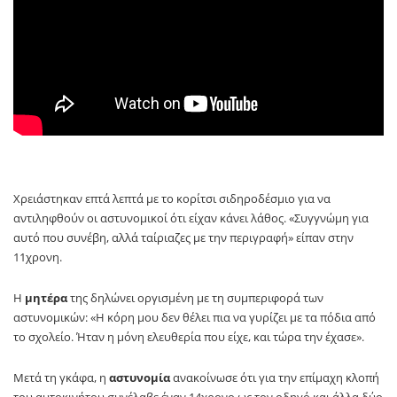
Χρειάστηκαν επτά λεπτά με το κορίτσι σιδηροδέσμιο για να
αντιληφθούν οι αστυνομικοί ότι είχαν κάνει λάθος. «Συγγνώμη για
αυτό που συνέβη, αλλά ταίριαζες με την περιγραφή» είπαν στην
11χρονη.
Η
μητέρα
της δηλώνει οργισμένη με τη συμπεριφορά των
αστυνομικών: «Η κόρη μου δεν θέλει πια να γυρίζει με τα πόδια από
το σχολείο. Ήταν η μόνη ελευθερία που είχε, και τώρα την έχασε».
Μετά τη γκάφα, η
αστυνομία
ανακοίνωσε ότι για την επίμαχη κλοπή