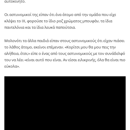
αυτοκίνητο.
Οι αστυνομικοί της είπαν ότι ένα άτομο από την ομάδα που είχε
κλέψει το ΙΧ, φορούσε το ίδιο ροζ χρώματος μπουφάν, τα ίδια
παντελόνια και τα ίδια λευκά παπούτσια.
Μολονότι τα άλλα παιδιά είπαν στους αστυνομικούς ότι είχαν πιάσει
το λάθος άτομο, εκείνοι επέμεναν. «Κορίτσι μου θα μου πεις την
αλήθεια, έτσι;» είπε ο ένας από τους αστυνομικούς με τον συνάδελφό
του να λέει «είναι αυτό που είναι. Αν είσαι ειλικρινής, όλα θα είναι πιο
εύκολα».