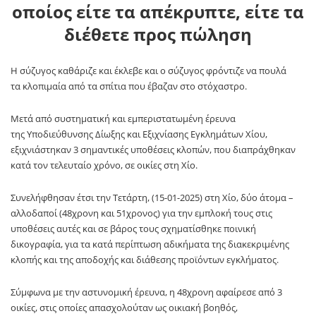
οποίος είτε τα απέκρυπτε, είτε τα
διέθετε προς πώληση
Η σύζυγος καθάριζε και έκλεβε και ο σύζυγος φρόντιζε να πουλά
τα κλοπιμαία από τα σπίτια που έβαζαν στο στόχαστρο.
Μετά από συστηματική και εμπεριστατωμένη έρευνα
της Υποδιεύθυνσης Δίωξης και Εξιχνίασης Εγκλημάτων Χίου,
εξιχνιάστηκαν 3 σημαντικές υποθέσεις κλοπών, που διαπράχθηκαν
κατά τον τελευταίο χρόνο, σε οικίες στη Χίο.
Συνελήφθησαν έτσι την Τετάρτη, (15-01-2025) στη Χίο, δύο άτομα –
αλλοδαποί (48χρονη και 51χρονος) για την εμπλοκή τους στις
υποθέσεις αυτές και σε βάρος τους σχηματίσθηκε ποινική
δικογραφία, για τα κατά περίπτωση αδικήματα της διακεκριμένης
κλοπής και της αποδοχής και διάθεσης προϊόντων εγκλήματος.
Σύμφωνα με την αστυνομική έρευνα, η 48χρονη αφαίρεσε από 3
οικίες, στις οποίες απασχολούταν ως οικιακή βοηθός,