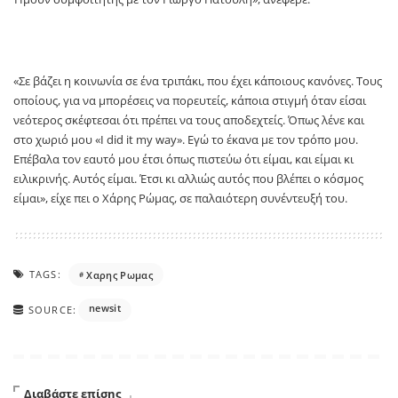
«Σε βάζει η κοινωνία σε ένα τριπάκι, που έχει κάποιους κανόνες. Τους
οποίους, για να μπορέσεις να πορευτείς, κάποια στιγμή όταν είσαι
νεότερος σκέφτεσαι ότι πρέπει να τους αποδεχτείς. Όπως λένε και
στο χωριό μου «I did it my way». Εγώ το έκανα με τον τρόπο μου.
Επέβαλα τον εαυτό μου έτσι όπως πιστεύω ότι είμαι, και είμαι κι
ειλικρινής. Αυτός είμαι. Έτσι κι αλλιώς αυτός που βλέπει ο κόσμος
είμαι», είχε πει ο Χάρης Ρώμας, σε παλαιότερη συνέντευξή του.
TAGS:
Χαρης Ρωμας
newsit
SOURCE:
Διαβάστε επίσης