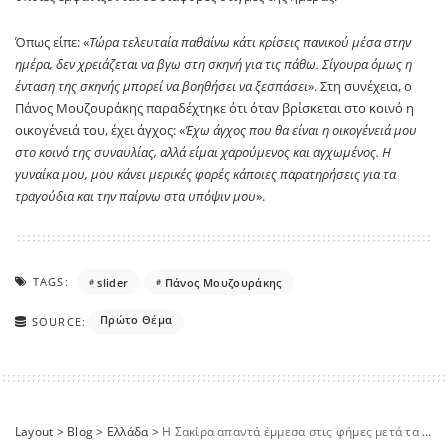
Όπως είπε: «
Τώρα τελευταία παθαίνω κάτι κρίσεις πανικού μέσα στην
ημέρα, δεν χρειάζεται να βγω στη σκηνή για τις πάθω. Σίγουρα όμως η
ένταση της σκηνής μπορεί να βοηθήσει να ξεσπάσει
». Στη συνέχεια, ο
Πάνος Μουζουράκης παραδέχτηκε ότι όταν βρίσκεται στο κοινό η
οικογένειά του, έχει άγχος: «
Έχω άγχος που θα είναι η οικογένειά μου
στο κοινό της συναυλίας, αλλά είμαι χαρούμενος και αγχωμένος. Η
γυναίκα μου, μου κάνει μερικές φορές κάποιες παρατηρήσεις για τα
τραγούδια και την παίρνω στα υπόψιν μου
».
TAGS:
slider
Πάνος Μουζουράκης
Πρώτο Θέμα
SOURCE:
Layout
>
Blog
>
Ελλάδα
>
Η Σακίρα απαντά έμμεσα στις φήμες μετά τα σενάρια για το Μουντιάλ