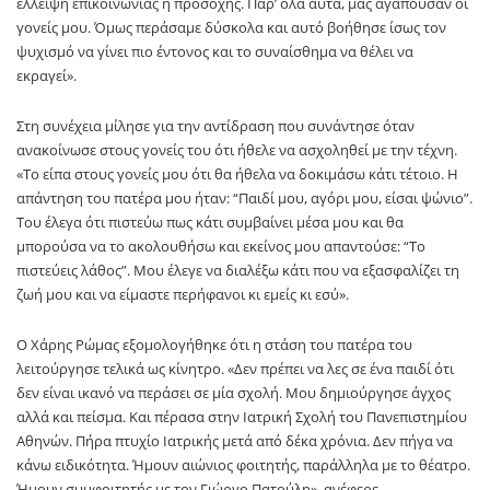
έλλειψη επικοινωνίας ή προσοχής. Παρ’ όλα αυτά, μας αγαπούσαν οι
γονείς μου. Όμως περάσαμε δύσκολα και αυτό βοήθησε ίσως τον
ψυχισμό να γίνει πιο έντονος και το συναίσθημα να θέλει να
εκραγεί».
Στη συνέχεια μίλησε για την αντίδραση που συνάντησε όταν
ανακοίνωσε στους γονείς του ότι ήθελε να ασχοληθεί με την τέχνη.
«Το είπα στους γονείς μου ότι θα ήθελα να δοκιμάσω κάτι τέτοιο. Η
απάντηση του πατέρα μου ήταν: “Παιδί μου, αγόρι μου, είσαι ψώνιο”.
Του έλεγα ότι πιστεύω πως κάτι συμβαίνει μέσα μου και θα
μπορούσα να το ακολουθήσω και εκείνος μου απαντούσε: “Το
πιστεύεις λάθος”. Μου έλεγε να διαλέξω κάτι που να εξασφαλίζει τη
ζωή μου και να είμαστε περήφανοι κι εμείς κι εσύ».
Ο Χάρης Ρώμας εξομολογήθηκε ότι η στάση του πατέρα του
λειτούργησε τελικά ως κίνητρο. «Δεν πρέπει να λες σε ένα παιδί ότι
δεν είναι ικανό να περάσει σε μία σχολή. Μου δημιούργησε άγχος
αλλά και πείσμα. Και πέρασα στην Ιατρική Σχολή του Πανεπιστημίου
Αθηνών. Πήρα πτυχίο Ιατρικής μετά από δέκα χρόνια. Δεν πήγα να
κάνω ειδικότητα. Ήμουν αιώνιος φοιτητής, παράλληλα με το θέατρο.
Ήμουν συμφοιτητής με τον Γιώργο Πατούλη», ανέφερε.