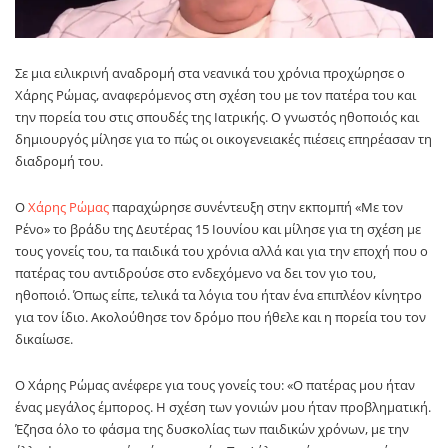
Σε μια ειλικρινή αναδρομή στα νεανικά του χρόνια προχώρησε ο
Χάρης Ρώμας, αναφερόμενος στη σχέση του με τον πατέρα του και
την πορεία του στις σπουδές της Ιατρικής. Ο γνωστός ηθοποιός και
δημιουργός μίλησε για το πώς οι οικογενειακές πιέσεις επηρέασαν τη
διαδρομή του.
Ο
Χάρης Ρώμας
παραχώρησε συνέντευξη στην εκπομπή «Με τον
Ρένο» το βράδυ της Δευτέρας 15 Ιουνίου και μίλησε για τη σχέση με
τους γονείς του, τα παιδικά του χρόνια αλλά και για την εποχή που ο
πατέρας του αντιδρούσε στο ενδεχόμενο να δει τον γιο του,
ηθοποιό. Όπως είπε, τελικά τα λόγια του ήταν ένα επιπλέον κίνητρο
για τον ίδιο. Ακολούθησε τον δρόμο που ήθελε και η πορεία του τον
δικαίωσε.
Ο Χάρης Ρώμας ανέφερε για τους γονείς του: «Ο πατέρας μου ήταν
ένας μεγάλος έμπορος. Η σχέση των γονιών μου ήταν προβληματική.
Έζησα όλο το φάσμα της δυσκολίας των παιδικών χρόνων, με την