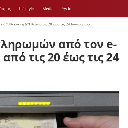
όσμος
Lifestyle
Media
Yγεία
-ΕΦΚΑ και τη ΔΥΠΑ από τις 20 έως τις 24 Ιανουαρίου
πληρωμών από τον e-
από τις 20 έως τις 24