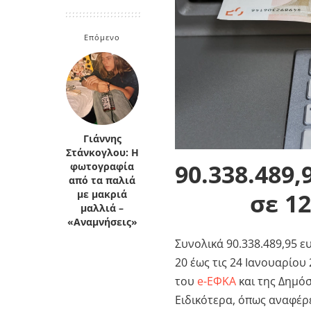
Κρήτη
Πελοπόννησος
Κυκλάδες
Επόμενο
Πελοπόννησος
Γιάννης
Στάνκογλου: Η
90.338.489
φωτογραφία
από τα παλιά
σε 1
με μακριά
μαλλιά –
«Αναμνήσεις»
Συνολικά 90.338.489,95 ε
20 έως τις 24 Ιανουαρίο
του
e-ΕΦΚΑ
και της Δημό
Ειδικότερα, όπως αναφέρε