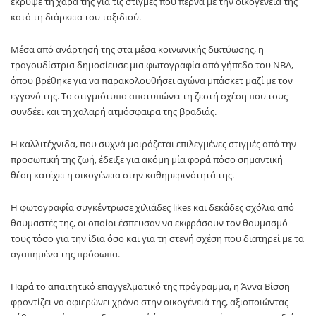
έκρυψε τη χαρά της για τις στιγμές που περνά με την οικογένειά της
κατά τη διάρκεια του ταξιδιού.
Μέσα από ανάρτησή της στα μέσα κοινωνικής δικτύωσης, η
τραγουδίστρια δημοσίευσε μια φωτογραφία από γήπεδο του NBA,
όπου βρέθηκε για να παρακολουθήσει αγώνα μπάσκετ μαζί με τον
εγγονό της. Το στιγμιότυπο αποτυπώνει τη ζεστή σχέση που τους
συνδέει και τη χαλαρή ατμόσφαιρα της βραδιάς.
Η καλλιτέχνιδα, που συχνά μοιράζεται επιλεγμένες στιγμές από την
προσωπική της ζωή, έδειξε για ακόμη μία φορά πόσο σημαντική
θέση κατέχει η οικογένεια στην καθημερινότητά της.
Η φωτογραφία συγκέντρωσε χιλιάδες likes και δεκάδες σχόλια από
θαυμαστές της, οι οποίοι έσπευσαν να εκφράσουν τον θαυμασμό
τους τόσο για την ίδια όσο και για τη στενή σχέση που διατηρεί με τα
αγαπημένα της πρόσωπα.
Παρά το απαιτητικό επαγγελματικό της πρόγραμμα, η Άννα Βίσση
φροντίζει να αφιερώνει χρόνο στην οικογένειά της, αξιοποιώντας