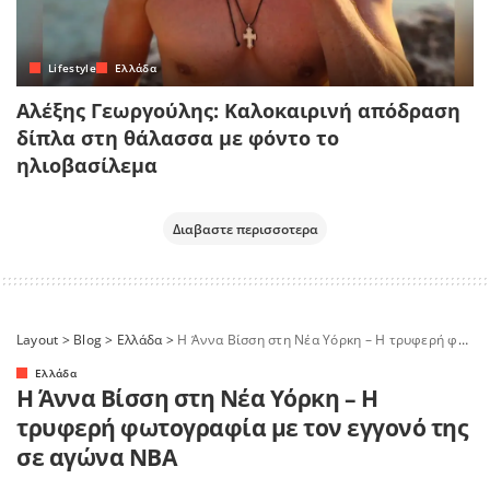
Lifestyle
Ελλάδα
Αλέξης Γεωργούλης: Καλοκαιρινή απόδραση
δίπλα στη θάλασσα με φόντο το
ηλιοβασίλεμα
Διαβαστε περισσοτερα
Layout
>
Blog
>
Ελλάδα
>
Η Άννα Βίσση στη Νέα Υόρκη – Η τρυφερή φωτογραφία με τον εγγονό της σε αγώνα NBA
Ελλάδα
Η Άννα Βίσση στη Νέα Υόρκη – Η
τρυφερή φωτογραφία με τον εγγονό της
σε αγώνα NBA