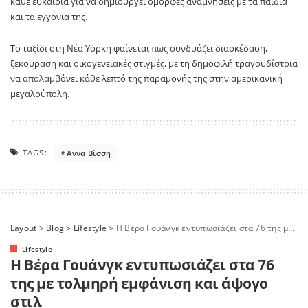
κάθε ευκαιρία για να δημιουργεί όμορφες αναμνήσεις με τα παιδιά
και τα εγγόνια της.
Το ταξίδι στη Νέα Υόρκη φαίνεται πως συνδυάζει διασκέδαση,
ξεκούραση και οικογενειακές στιγμές, με τη δημοφιλή τραγουδίστρια
να απολαμβάνει κάθε λεπτό της παραμονής της στην αμερικανική
μεγαλούπολη.
TAGS:
Άννα Βίσση
Layout
>
Blog
>
Lifestyle
>
Η Βέρα Γουάνγκ εντυπωσιάζει στα 76 της με τολμηρή εμφάνιση και άψογο στιλ
Lifestyle
Η Βέρα Γουάνγκ εντυπωσιάζει στα 76
της με τολμηρή εμφάνιση και άψογο
στιλ