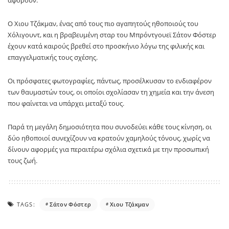
Ο Χιου Τζάκμαν, ένας από τους πιο αγαπητούς ηθοποιούς του
Χόλιγουντ, και η βραβευμένη σταρ του Μπρόντγουεϊ Σάτον Φόστερ
έχουν κατά καιρούς βρεθεί στο προσκήνιο λόγω της φιλικής και
επαγγελματικής τους σχέσης.
Οι πρόσφατες φωτογραφίες, πάντως, προσέλκυσαν το ενδιαφέρον
των θαυμαστών τους, οι οποίοι σχολίασαν τη χημεία και την άνεση
που φαίνεται να υπάρχει μεταξύ τους.
Παρά τη μεγάλη δημοσιότητα που συνοδεύει κάθε τους κίνηση, οι
δύο ηθοποιοί συνεχίζουν να κρατούν χαμηλούς τόνους, χωρίς να
δίνουν αφορμές για περαιτέρω σχόλια σχετικά με την προσωπική
τους ζωή.
TAGS:
Σάτον Φόστερ
Χιου Τζάκμαν