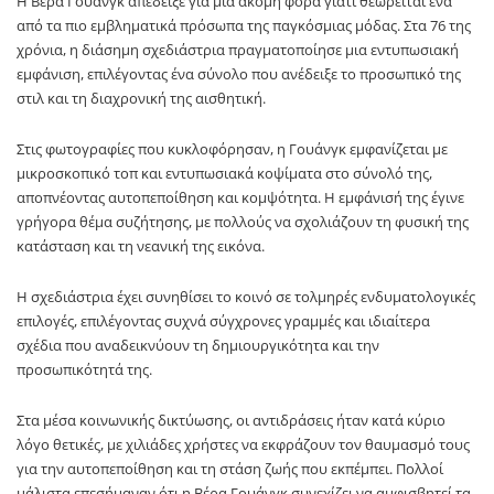
Η Βέρα Γουάνγκ απέδειξε για μία ακόμη φορά γιατί θεωρείται ένα
από τα πιο εμβληματικά πρόσωπα της παγκόσμιας μόδας. Στα 76 της
χρόνια, η διάσημη σχεδιάστρια πραγματοποίησε μια εντυπωσιακή
εμφάνιση, επιλέγοντας ένα σύνολο που ανέδειξε το προσωπικό της
στιλ και τη διαχρονική της αισθητική.
Στις φωτογραφίες που κυκλοφόρησαν, η Γουάνγκ εμφανίζεται με
μικροσκοπικό τοπ και εντυπωσιακά κοψίματα στο σύνολό της,
αποπνέοντας αυτοπεποίθηση και κομψότητα. Η εμφάνισή της έγινε
γρήγορα θέμα συζήτησης, με πολλούς να σχολιάζουν τη φυσική της
κατάσταση και τη νεανική της εικόνα.
Η σχεδιάστρια έχει συνηθίσει το κοινό σε τολμηρές ενδυματολογικές
επιλογές, επιλέγοντας συχνά σύγχρονες γραμμές και ιδιαίτερα
σχέδια που αναδεικνύουν τη δημιουργικότητα και την
προσωπικότητά της.
Στα μέσα κοινωνικής δικτύωσης, οι αντιδράσεις ήταν κατά κύριο
λόγο θετικές, με χιλιάδες χρήστες να εκφράζουν τον θαυμασμό τους
για την αυτοπεποίθηση και τη στάση ζωής που εκπέμπει. Πολλοί
μάλιστα επεσήμαναν ότι η Βέρα Γουάνγκ συνεχίζει να αμφισβητεί τα