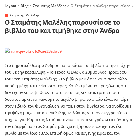
Layout
>
Blog
>
Σταμάτης Μαλέλης
>
Ο Σταμάτης Μαλέλης παρουσίασε το βιβλίο του και τιμήθηκε στην Άνδρο
Σταμάτης Μαλέλης
Ο Σταμάτης Μαλέλης παρουσίασε το
βιβλίο του και τιμήθηκε στην Άνδρο
Στο δημοτικό θέατρο Άνδρου παρουσίασε το βιβλίο για την «μάχη»
του με την κατάθλιψη, «Το Τέρας Κι Εγώ», ο Σύμβουλος Προέδρου
του Star, Σταμάτης Μαλέλης. «Το βιβλίο μου δεν είναι τίποτα άλλο
παρά η μάχη και η νίκη στο τέρας. Και ένα μήνυμα προς όλους ότι
δεν έχουν να φοβηθούν τίποτα: το τέρας νικιέται, εμείς είμαστε
δυνατοί, αρκεί να κάνουμε το μεγάλο βήμα, το οποίο είναι να πάμε
στον ειδικό, τον ψυχαναλυτή, να πάμε στον ψυχίατρο, να ανοίξουμε
την ψύχη μας», είπε ο κ. Μαλέλης. Μιλώντας για τον συγγραφέα, ο
στιχουργός Κυριάκος Ντούμος ανέφερε: «για να γράψω τα πάντα για
τον αδερφό μου τον Σταμάτη, θα χρειαζόμουν τουλάχιστον ένα
βιβλίο με τον ίδιο τίτλο. Επειδή όμως και ευγενής είμαι και τον