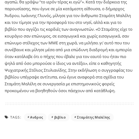
αγαπώ, θα γράψω “το ιερόν τέρας κι εγώ”». Κατά την διάρκεια της
παρουσίασης, που έγινε σε μία κατάμεστη αίθουσα, ο δήμαρχος
Άνδρου, Ιωάννης Γλυνός, μίλησε για τον άνθρωπο Σταμάτη Μαλέλη
και τον τίμησε για την προσφορά του στο νησί, αλλά και για το
βιβλίο που αγγίζει τις καρδιές των αναγνωστών. «Ο Σταμάτης είχε το
κουράγιο σαν επώνυμος, σε εισαγωγικά και χωρίς εισαγωγικά, σαν
επώνυμο στέλεχος των ΜΜΕ στη χωρά, να μιλήσει γι’ αυτό που του
συνέβαινε και μίλησε μέσα από μια επώδυνη διαδρομή και εμπειρία
όταν κατάλαβε ότι ο πήχης που έβαλε για τον εαυτό του ήταν πιο
ψηλά από όσο μπορούσε ο ίδιος να αντέξει», είπε ο καθηγητής
Ψυχιατρικής Στέλιος Στυλιανίδης. Στην εκδήλωση ο συγγραφέας του
βιβλίου υπέγραψε αντίτυπα, ενώ έγινε αναφορά στα σχέδια του
Σταμάτη Μαλέλη σε συνεργασία με επιστημονικούς φορείς
προκειμένου να βοηθηθούν όσοι πάσχουν από κατάθλιψη.
TAGS:
Ανδρος
βιβλιο
Σταμάτης Μαλέλης