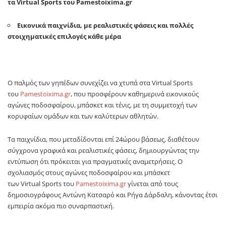
τα
Virtual
Sports
του
Pamestoixima
.
gr
Εικονικά παιχνίδια, με ρεαλιστικές φάσεις και πολλές
στοιχηματικές επιλογές κάθε μέρα
Ο παλμός των γηπέδων συνεχίζει να χτυπά στα Virtual Sports
του
Pamestoixima.gr
, που προσφέρουν καθημερινά εικονικούς
αγώνες ποδοσφαίρου, μπάσκετ και τένις, με τη συμμετοχή των
κορυφαίων ομάδων και των καλύτερων αθλητών.
Τα παιχνίδια, που μεταδίδονται επί 24ώρου βάσεως, διαθέτουν
σύγχρονα γραφικά και ρεαλιστικές φάσεις, δημιουργώντας την
εντύπωση ότι πρόκειται για πραγματικές αναμετρήσεις. Ο
σχολιασμός στους αγώνες ποδοσφαίρου και μπάσκετ
των
Virtual
Sports
του
Pamestoixima.gr
γίνεται από τους
δημοσιογράφους Αντώνη Κατσαρό και Ρήγα Δάρδαλη, κάνοντας έτσι
εμπειρία ακόμα πιο συναρπαστική.