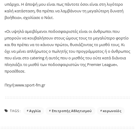
υπάρχει. Η άποψή μου είναι πως πάντοτε όσοι είναι στη λιγότερο
καλή κατάσταση, θα πρέπει να λαμβάνουν τη μεγαλύτερη δυνατή
βοήθεια», σχολίασε ο Νάιτ.
«Οι υψηλά αμειβόμενοι ποδοσφαιριστές είναι οι άνθρωποι που
μπορούν να κουβαλήσουν στους ώμους τους το μεγαλύτερο φορτίο
και θα πρέπει να το κάνουν πρώτοι, θυσιάζοντας το μισθό τους. Κι
όχι να μένει απλήρωτος ο πωλητής του προγράμματος ή ο άνθρωπος
που είναι στο catering ή αυτός που ο μισθός του ούτε κατά διάνοια
πλησιάζει το μισθό των ποδοσφαιριστών της Premier League»,
προσέθεσε.
Πηγή:www.sport-fm.gr
TAGS:
Αγγλία
Επιτροπής Αθλητισμού
κορωνοϊός