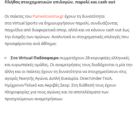
Πλήθος στοιχηματικών επιλογών, παρολί και
cash
out
Οι παίκτες του
Pamestoixima.gr
έχουν τη δυνατότητα
στα
Virtual
Sports
να δημιουργήσουν παρολί, συνδυάζοντας
παιχνίδια από διαφορετικά σπορ, αλλά και να κάνουν
c
ash out έως
την έναρξη των αγώνων. Αναλυτικά οι στοιχηματικές επιλογές που
προσφέρονται ανά άθλημα:
Στο
Virtual
Ποδόσφαιρο
συμμετέχουν 28 κορυφαίες ελληνικές
και ευρωπαϊκές ομάδες. Οι αναμετρήσεις τους διαδέχονται η μία την
άλλη και οι παίκτες έχουν τη δυνατότητα να στοιχηματίσουν στις
αγορές Νικητής Αγώνα, Διπλή Ευκαιρία, Οver/Under Γκολ,
Hμίχρονο/Tελικό και Ακριβές Σκορ. Στη διάθεσή τους έχουν
πληροφορίες για τους αγώνες και τα αποτελέσματα των
προηγούμενων αναμετρήσεων.
Στο
Virtual
Μπάσκετ
η δράση έχει άρωμα
NBA
. Αγωνίζονται 16