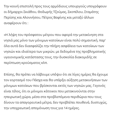
Την κοινή επιστολή προς τους αρμόδιους υπουργούς υπογράφουν
οι δήμαρχοι Σκιάθου, Θοδωρής Τζούμας, Σκοπέλου, Σταμάτης
Περίσης και Αλοννήσου, Πέτρος Βαφίνης και μεταξύ άλλων
αναφέρουν ότι :
«Η λήψη του πρόσφατου μέτρου που αφορά την μετακίνηση στα
νησιά μας μόνο των μόνιμων κατοίκων είναι πολύ σημαντική, παρ’
όλα αυτά δεν διασφαλίζει την πλήρη ασφάλεια των κατοίκων των
νησιών και ιδιαίτερα των μικρών, με δεδομένα της προβληματικής
υγειονομικής κατάστασης τους, την δυσκολία διακομιδής σε
περίπτωση κρούσματος κλπ.
Επίσης, θα πρέπει να λάβουμε υπ΄όψιν ότι σε λίγες ημέρες θα έχουμε
τον εορτασμό του Πάσχα και θα υπάρξει αύξηση μετακινήσεων των
μόνιμων κατοίκων που βρίσκονται εκτός των νησιών μας. Γεγονός
είναι τέλος, ότι οι μόνιμοι κάτοικοι που μετακινούνται στην
ηπειρωτική χώρα, μέσα στα προβλεπόμενα περιθώρια που τους
δίνουν τα απαγορευτικά μέτρα, δεν προβλέπει πουθενά, δυστυχώς,
την υποχρεωτική απομόνωση τους για 14 ημέρες.