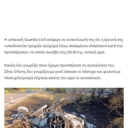
Η ισπανική Guardia Civil ανέφερε σε ανακοίνωσή της ότι η έρευνά της
«υποδεικνύει τροχαίο ατύχημα λόγω σκασμένου ελαστικού κατά την
προσπέραση», το οποίο συνέβη στις 00:30 π.μ. τοπική ώρα.
Κανείς δεν γνωρίζει ποιο όχημα προσπέρασε το αυτοκίνητο του
Ζότα. Επίσης δεν γνωρίζουμε γιατί έσκασε το λάστιχο και φυσικά με
πόσα χιλιόμετρα πήγαινε εκείνη την ώρα το αυτοκίνητο.