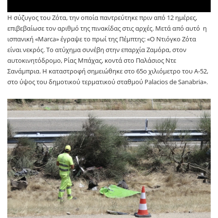
Η σύζυγος του Ζότα, την οποία παντρεύτηκε πριν από 12 ημέρες,
επιβεβαίωσε τον αριθμό της πινακίδας στις αρχές. Mετά από αυτό η
ισπανική «Marca» έγραψε το πρωί της Πέμπτης: «Ο Ντιόγκο Ζότα
είναι νεκρός. Το ατύχημα συνέβη στην επαρχία Ζαμόρα, στον
αυτοκινητόδρομο, Ρίας Μπάχας, κοντά στο Παλάσιος Ντε
Σανάμπρια. Η καταστροφή σημειώθηκε στο 65ο χιλιόμετρο του Α-52,
στο ύψος του δημοτικού τερματικού σταθμού Palacios de Sanabria».