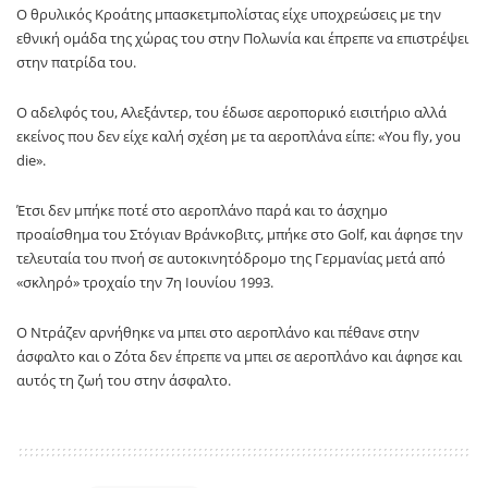
O θρυλικός Κροάτης μπασκετμπολίστας είχε υποχρεώσεις με την
εθνική ομάδα της χώρας του στην Πολωνία και έπρεπε να επιστρέψει
στην πατρίδα του.
Ο αδελφός του, Αλεξάντερ, του έδωσε αεροπορικό εισιτήριο αλλά
εκείνος που δεν είχε καλή σχέση με τα αεροπλάνα είπε: «You fly, you
die».
Έτσι δεν μπήκε ποτέ στο αεροπλάνο παρά και το άσχημο
προαίσθημα του Στόγιαν Βράνκοβιτς, μπήκε στο Golf, και άφησε την
τελευταία του πνοή σε αυτοκινητόδρομο της Γερμανίας μετά από
«σκληρό» τροχαίο την 7η Ιουνίου 1993.
Ο Ντράζεν αρνήθηκε να μπει στο αεροπλάνο και πέθανε στην
άσφαλτο και ο Ζότα δεν έπρεπε να μπει σε αεροπλάνο και άφησε και
αυτός τη ζωή του στην άσφαλτο.