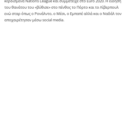
κερδισμένα Nations League και συμμετείχε στο Euro 2020. Η είδηση
του θανάτου του «βύθισε» στο πένθος το Πόρτο και το Λίβερπουλ
ενώ σταρ όπως ο Ρονάλντο, ο Μέσι, ο Εμπαπέ αλλά και ο Ναδάλ τον
αποχαιρέτησαν μέσω social media.