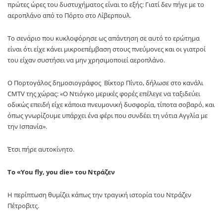
πρώτες ώρες του δυστυχήματος είναι το εξής: Γιατί δεν πήγε με το
αεροπλάνο από το Πόρτο στο Λίβερπουλ.
Το σενάριο που κυκλοφόρησε ως απάντηση σε αυτό το ερώτημα
είναι ότι είχε κάνει μικροεπέμβαση στους πνεύμονες και οι γιατροί
του είχαν συστήσει να μην χρησιμοποιεί αεροπλάνο.
Ο Πορτογάλος δημοσιογράφος Βίκτορ Πίντο, δήλωσε στο κανάλι
CMTV της χώρας: «Ο Ντιόγκο μερικές φορές επέλεγε να ταξιδεύει
οδικώς επειδή είχε κάποια πνευμονική δυσφορία, τίποτα σοβαρό, και
όπως γνωρίζουμε υπάρχει ένα φέρι που συνδέει τη νότια Αγγλία με
την Ισπανία».
Έτσι πήρε αυτοκίνητο.
Το «You fly, you die» του Ντράζεν
Η περίπτωση θυμίζει κάπως την τραγική ιστορία του Ντράζεν
Πέτροβιτς.