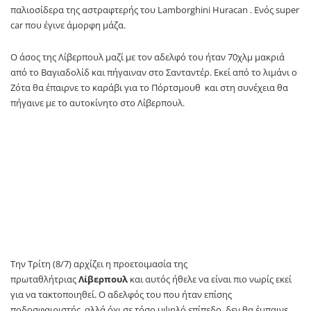
παλιοσίδερα της αστραφτερής του Lamborghini Huracan . Ενός super
car που έγινε άμορφη μάζα.
Ο άσος της Λίβερπουλ μαζί με τον αδελφό του ήταν 70χλμ μακριά
από το Βαγιαδολίδ και πήγαιναν στο Σανταντέρ. Εκεί από το λιμάνι ο
Ζότα θα έπαιρνε το καράβι για το Πόρτσμουθ και στη συνέχεια θα
πήγαινε με το αυτοκίνητο στο Λίβερπουλ.
Την Τρίτη (8/7) αρχίζει η προετοιμασία της
πρωταθλήτριας
Λίβερπουλ
και αυτός ήθελε να είναι πιο νωρίς εκεί
για να τακτοποιηθεί. Ο αδελφός του που ήταν επίσης
ποδοσφαιριστής, αλλά όχι σε τόσο υψηλό επίπεδο, δεν θα έμπαινε