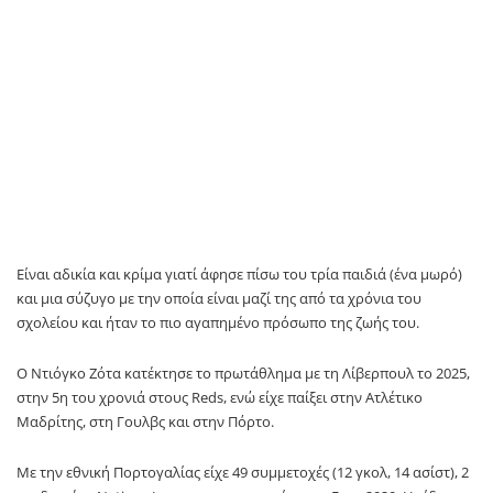
Είναι αδικία και κρίμα γιατί άφησε πίσω του τρία παιδιά (ένα μωρό)
και μια σύζυγο με την οποία είναι μαζί της από τα χρόνια του
σχολείου και ήταν το πιο αγαπημένο πρόσωπο της ζωής του.
Ο Ντιόγκο Ζότα κατέκτησε το πρωτάθλημα με τη Λίβερπουλ το 2025,
στην 5η του χρονιά στους Reds, ενώ είχε παίξει στην Ατλέτικο
Μαδρίτης, στη Γουλβς και στην Πόρτο.
Με την εθνική Πορτογαλίας είχε 49 συμμετοχές (12 γκολ, 14 ασίστ), 2