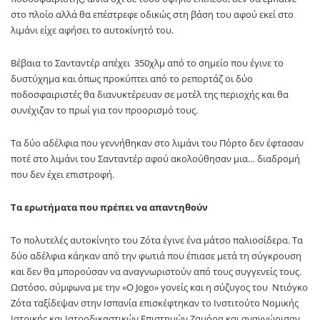
στο πλοίο αλλά θα επέστρεφε οδικώς στη βάση του αφού εκεί στο
λιμάνι είχε αφήσει το αυτοκίνητό του.
Βέβαια το Σανταντέρ απέχει 350χλμ από το σημείο που έγινε το
δυστύχημα και όπως προκύπτει από το ρεπορτάζ οι δύο
ποδοσφαιριστές θα διανυκτέρευαν σε μοτέλ της περιοχής και θα
συνέχιζαν το πρωί για τον προορισμό τους.
Τα δύο αδέλφια που γεννήθηκαν στο λιμάνι του Πόρτο δεν έφτασαν
ποτέ στο λιμάνι του Σανταντέρ αφού ακολούθησαν μια… διαδρομή
που δεν έχει επιστροφή.
Τα ερωτήματα που πρέπει να απαντηθούν
Το πολυτελές αυτοκίνητο του Ζότα έγινε ένα μάτσο παλιοσίδερα. Τα
δύο αδέλφια κάηκαν από την φωτιά που έπιασε μετά τη σύγκρουση
και δεν θα μπορούσαν να αναγνωριστούν από τους συγγενείς τους.
Ωστόσο, σύμφωνα με την «O Jogo» γονείς και η σύζυγος του Ντιόγκο
Ζότα ταξίδεψαν στην Ισπανία επισκέφτηκαν το Ινστιτούτο Νομικής
Ιατρικής και Ιατροδικαστικών Επιστημών Ζαμόρα και αναγνώρισαν