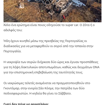
Άλλο ένα ερώτημα είναι ποιος οδηγούσε το super car. Ο Ζότα ή ο
αδελφός του;
Ήδη έχουν κινηθεί μέσω της πρεσβείας της Πορτογαλίας οι
διαδικασίες για να μεταφερθούν οι σοροί από την Ισπανία στην
Πορτογαλία.
Η νεκροψία των σορών διήρκεσε δύο ώρες και έγιναν προσπάθειες
για τη λήψη δακτυλικών αποτυπωμάτων, καθώς και δειγμάτων DNA
για την επιστημονική επιβεβαίωση της ταυτότητάς τους.
Οι νεκρώσιμες τελετές αναμένεται να πραγματοποιηθούν στο
Γκοντόμαρ, στην ενορία Σάο Κόσμε, την πατρίδα των δύο
ποδοσφαιριστών. H κηδεία θα γίνει το Σάββατο.
Γιατί δεν πήγε με αεροπλάνο;