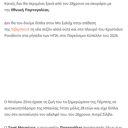
Κανείς δεν θα περιμένει ξανά από τον 28χρονο να σκοράρει με
την
Εθνική Πορτογαλίας.
Δεν θα τον δούμε δίπλα στον Μο Σαλάχ στην επίθεση
της
Λίβερπουλ
τη νέα σεζόν αλλά ούτε και στο πλευρό του Κριστιάνο
Ρονάλντο στα γήπεδα των ΗΠΑ, στο Παγκόσμιο Κύπελλο του 2026.
Ο Ντιόγκο Ζότα έχασε τη ζωή του τα ξημερώματα της Πέμπτης σε
αυτοκινητόδρομο της Ισπανίας. Ήταν μόλις 28 ετών και είχε δίπλα
του στο αυτοκίνητο τον αδελφό του, τον 26χρονο, Αντρέ Σίλβα.
Ο
Ζοσέ Μουρίνιο
, ο κορυφαίος
Πορτογάλος
προπονητής όλων των