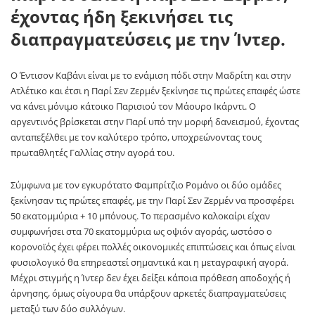
έχοντας ήδη ξεκινήσει τις
διαπραγματεύσεις με την Ίντερ.
Ο Έντισον Καβάνι είναι με το ενάμιση πόδι στην Μαδρίτη και στην
Ατλέτικο και έτσι η Παρί Σεν Ζερμέν ξεκίνησε τις πρώτες επαφές ώστε
να κάνει μόνιμο κάτοικο Παρισιού τον Μάουρο Ικάρντι. Ο
αργεντινός βρίσκεται στην Παρί υπό την μορφή δανεισμού, έχοντας
ανταπεξέλθει με τον καλύτερο τρόπο, υποχρεώνοντας τους
πρωταθλητές Γαλλίας στην αγορά του.
Σύμφωνα με τον εγκυρότατο Φαμπρίτζιο Ρομάνο οι δύο ομάδες
ξεκίνησαν τις πρώτες επαφές, με την Παρί Σεν Ζερμέν να προσφέρει
50 εκατομμύρια + 10 μπόνους. Το περασμένο καλοκαίρι είχαν
συμφωνήσει στα 70 εκατομμύρια ως οψιόν αγοράς, ωστόσο ο
κορονοϊός έχει φέρει πολλές οικονομικές επιπτώσεις και όπως είναι
φυσιολογικό θα επηρεαστεί σημαντικά και η μεταγραφική αγορά.
Μέχρι στιγμής η Ίντερ δεν έχει δείξει κάποια πρόθεση αποδοχής ή
άρνησης, όμως σίγουρα θα υπάρξουν αρκετές διαπραγματεύσεις
μεταξύ των δύο συλλόγων.