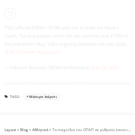
PSG offered €50M + €10M add ons to Inter for Mauro
Icardi. The buy-option set in the last summer was €70M to
be paid within May. Talks ongoing between the two clubs.
??
#PSG
#Inter
#transfers
— Fabrizio Romano (@FabrizioRomano)
May 22, 2020
TAGS:
Μάουρο Ικάρντι
Layout
>
Blog
>
Αθλητικά
>
Τα παιχνίδια του ΟΠΑΠ σε ρυθμούς κανονικότητας: 1,2 εκατ. ευρώ για έναν τυχερό του ΛΟΤΤΟ και 7,2 εκατ. ευρώ στο τζακ ποτ του ΤΖΟΚΕΡ