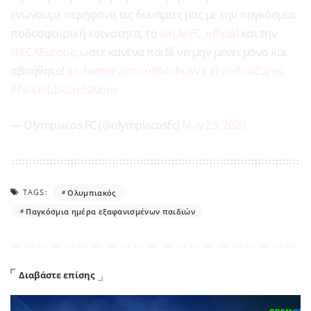
ενώνουμε περήφανα τις δυνάμεις μας με την παγκόσμια
ποδοσφαιρική κοινότητα, το
@ICMEC_official
και την
@ECAEurope
, ώστε κανένα παιδί να μην μένει μόνο και
αβοήθητο!
pic.twitter.com/u884nhusVk
#FootballCares
#NoChildStandsAlone
— Olympiacos FC (@olympiacosfc)
May 25, 2020
TAGS:
Ολυμπιακός
Παγκόσμια ημέρα εξαφανισμένων παιδιών
Διαβάστε επίσης