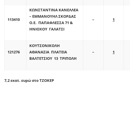
ΚΩΝΣΤΑΝΤΙΝΑ ΚΑΝΕΛΛΕΑ
– ΕΜΜΑΝΟΥΗΛ ΣΚΟΡΔΑΣ
113410
–
1
Ο.Ε. ΠΑΠΑΦΛΕΣΣΑ 71 &
ΗΝΙΟΧΟΥ ΓΑΛΑΤΣΙ
ΚΟΥΤΣΟΝΙΚΟΛΗ
121276
ΑΘΑΝΑΣΙΑ ΠΛΑΤΕΙΑ
–
1
ΒΑΛΤΕΤΣΙΟΥ 13 ΤΡΙΠΟΛΗ
7,2 εκατ. ευρώ στο ΤΖΟΚΕΡ
Παράλληλα, συνεχίζεται το τζακ ποτ στο ΤΖΟΚΕΡ κι αύριο αναμένεται
να μοιράσει τουλάχιστον 7,2 εκατομμύρια ευρώ σε όποιον ή όποιους
καταφέρουν να μαντέψουν σωστά τους 5+1 αριθμούς.