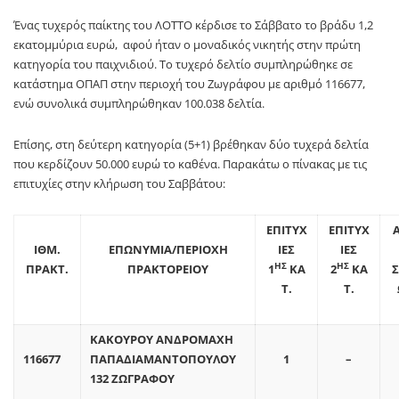
Ένας τυχερός παίκτης του ΛΟΤΤΟ κέρδισε το Σάββατο το βράδυ 1,2
εκατομμύρια ευρώ, αφού ήταν ο μοναδικός νικητής στην πρώτη
κατηγορία του παιχνιδιού. Το τυχερό δελτίο συμπληρώθηκε σε
κατάστημα ΟΠΑΠ στην περιοχή του Ζωγράφου με αριθμό 116677,
ενώ συνολικά συμπληρώθηκαν 100.038 δελτία.
Επίσης, στη δεύτερη κατηγορία (5+1) βρέθηκαν δύο τυχερά δελτία
που κερδίζουν 50.000 ευρώ το καθένα. Παρακάτω ο πίνακας με τις
επιτυχίες στην κλήρωση του Σαββάτου:
ΕΠΙΤΥΧ
ΕΠΙΤΥΧ
ΙΘΜ.
ΕΠΩΝΥΜΙΑ/ΠΕΡΙΟΧΗ
ΙΕΣ
ΙΕΣ
ΗΣ
ΗΣ
ΠΡΑΚΤ.
ΠΡΑΚΤΟΡΕΙΟΥ
1
ΚΑ
2
ΚΑ
Σ
Τ.
Τ.
ΚΑΚΟΥΡΟΥ ΑΝΔΡΟΜΑΧΗ
116677
ΠΑΠΑΔΙΑΜΑΝΤΟΠΟΥΛΟΥ
1
–
132 ΖΩΓΡΑΦΟΥ