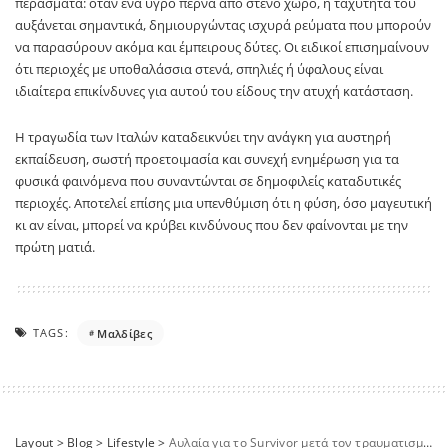
περάσματα: όταν ένα υγρό περνά από στενό χώρο, η ταχύτητά του
αυξάνεται σημαντικά, δημιουργώντας ισχυρά ρεύματα που μπορούν
να παρασύρουν ακόμα και έμπειρους δύτες. Οι ειδικοί επισημαίνουν
ότι περιοχές με υποθαλάσσια στενά, σπηλιές ή ύφαλους είναι
ιδιαίτερα επικίνδυνες για αυτού του είδους την ατυχή κατάσταση.
Η τραγωδία των Ιταλών καταδεικνύει την ανάγκη για αυστηρή
εκπαίδευση, σωστή προετοιμασία και συνεχή ενημέρωση για τα
φυσικά φαινόμενα που συναντώνται σε δημοφιλείς καταδυτικές
περιοχές. Αποτελεί επίσης μια υπενθύμιση ότι η φύση, όσο μαγευτική
κι αν είναι, μπορεί να κρύβει κινδύνους που δεν φαίνονται με την
πρώτη ματιά.
TAGS:
Μαλδίβες
Layout
>
Blog
>
Lifestyle
>
Αυλαία για το Survivor μετά τον τραυματισμό του Σταύρου Φλώρου – Επιστρέφουν εσπευσμένα οι παίκτες