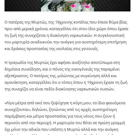
Ο πατέρας της Μυρτώς, της 19χρονης κοπέλας που έπεσε θύμα βίας
πριν από μερικά χρόνια, καταγγέλλει ότι στον ίδιο χώρο όπου έχασε
τη ζωή της συνεχίζεται η διακίνηση ναρκωτικών. Η συγκλονιστική
του μαρτυρία αναδεικνύει την ανάγκη για αυστηρότερη επιτήρηση
και δράσεις προστασίας της νεολαίας στις γειτονιές.
Η τραγωδία της Μυρτώς έχει αφήσει ανεξίτηλο αποτύπωμα στη
δημόσια συνείδηση, και ο πόνος της οικογένειάς της παραμένει
αξεπέραστος. Ο πατέρας της, μιλώντας με συγκίνηση αλλά και
αγανάκτηση, καταγγέλλει ότι ο τόπος όπου η 19χρονη έχασε τη ζωή
της συνεχίζει να είναι πεδίο διακίνησης ναρκωτικών ουσιών.
«Λίγα μέτρα από εκεί που ξεψύχησε η κόρη μου, τα ίδια φαινόμενα
συνεχίζονται», δηλώνει, ζητώντας από τις αρχές αυστηρότερη
παρέμβαση και μέτρα προστασίας για τους νέους που ζουν ή
περνούν από την περιοχή. Η μαρτυρία του θέτει σε πρώτη γραμμή
όχι μόνο την αδικία που υπέστη η Μυρτώ αλλά και την ανάγκη