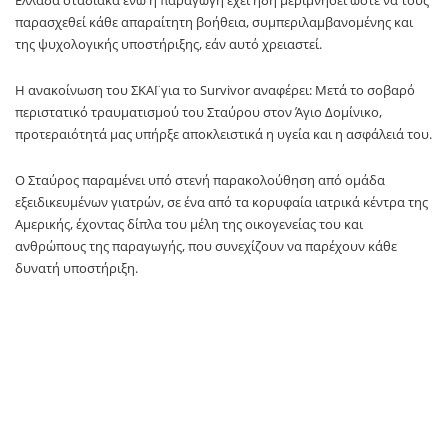
παρασχεθεί κάθε απαραίτητη βοήθεια, συμπεριλαμβανομένης και
της ψυχολογικής υποστήριξης, εάν αυτό χρειαστεί.
Η ανακοίνωση του ΣΚΑΪ για το Survivor αναφέρει: Μετά το σοβαρό
περιστατικό τραυματισμού του Σταύρου στον Άγιο Δομίνικο,
προτεραιότητά μας υπήρξε αποκλειστικά η υγεία και η ασφάλειά του.
Ο Σταύρος παραμένει υπό στενή παρακολούθηση από ομάδα
εξειδικευμένων γιατρών, σε ένα από τα κορυφαία ιατρικά κέντρα της
Αμερικής, έχοντας δίπλα του μέλη της οικογενείας του και
ανθρώπους της παραγωγής, που συνεχίζουν να παρέχουν κάθε
δυνατή υποστήριξη.
Από την πρώτη στιγμή, τα γεγονότα που οδήγησαν στον
τραυματισμό του Σταύρου αξιολογούνται λεπτομερώς, ώστε να
υπάρξει πλήρης εικόνα για τις συνθήκες του ατυχήματος.
Ήδη βρίσκεται σε εξέλιξη εκτεταμένη έρευνα με τη συνδρομή των
τοπικών αρχών, με στόχο την πλήρη αποτύπωση όλων των
δεδομένων.