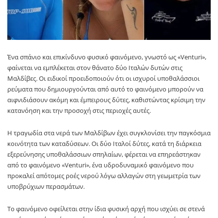
Ένα σπάνιο και επικίνδυνο φυσικό φαινόμενο, γνωστό ως «Venturi»,
φαίνεται να εμπλέκεται στον θάνατο δύο Ιταλών δυτών στις
Μαλδίβες. Οι ειδικοί προειδοποιούν ότι οι ισχυροί υποθαλάσσιοι
ρεύματα που δημιουργούνται από αυτό το φαινόμενο μπορούν να
αιφνιδιάσουν ακόμη και έμπειρους δύτες, καθιστώντας κρίσιμη την
κατανόηση και την προσοχή στις περιοχές αυτές.
Η τραγωδία στα νερά των Μαλδίβων έχει συγκλονίσει την παγκόσμια
κοινότητα των καταδύσεων. Οι δύο Ιταλοί δύτες, κατά τη διάρκεια
εξερεύνησης υποθαλάσσιων σπηλαίων, φέρεται να επηρεάστηκαν
από το φαινόμενο «Venturi», ένα υδροδυναμικό φαινόμενο που
προκαλεί απότομες ροές νερού λόγω αλλαγών στη γεωμετρία των
υποβρύχιων περασμάτων.
Το φαινόμενο οφείλεται στην ίδια φυσική αρχή που ισχύει σε στενά