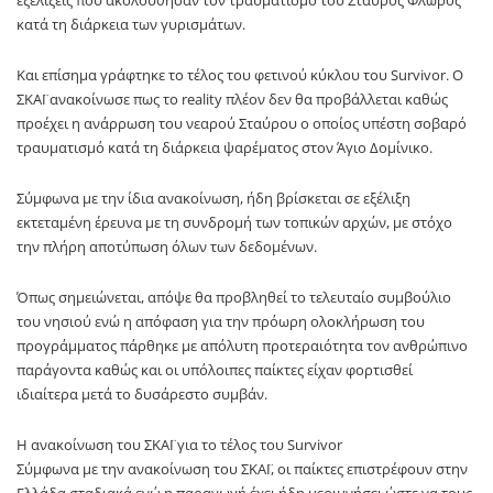
κατά τη διάρκεια των γυρισμάτων.
Και επίσημα γράφτηκε το τέλος του φετινού κύκλου του Survivor. Ο
ΣΚΑΪ ανακοίνωσε πως το reality πλέον δεν θα προβάλλεται καθώς
προέχει η ανάρρωση του νεαρού Σταύρου ο οποίος υπέστη σοβαρό
τραυματισμό κατά τη διάρκεια ψαρέματος στον Άγιο Δομίνικο.
Σύμφωνα με την ίδια ανακοίνωση, ήδη βρίσκεται σε εξέλιξη
εκτεταμένη έρευνα με τη συνδρομή των τοπικών αρχών, με στόχο
την πλήρη αποτύπωση όλων των δεδομένων.
Όπως σημειώνεται, απόψε θα προβληθεί το τελευταίο συμβούλιο
του νησιού ενώ η απόφαση για την πρόωρη ολοκλήρωση του
προγράμματος πάρθηκε με απόλυτη προτεραιότητα τον ανθρώπινο
παράγοντα καθώς και οι υπόλοιπες παίκτες είχαν φορτισθεί
ιδιαίτερα μετά το δυσάρεστο συμβάν.
Η ανακοίνωση του ΣΚΑΪ για το τέλος του Survivor
Σύμφωνα με την ανακοίνωση του ΣΚΑΪ, οι παίκτες επιστρέφουν στην
Ελλάδα σταδιακά ενώ η παραγωγή έχει ήδη μεριμνήσει ώστε να τους