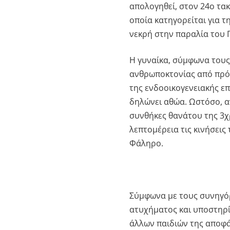
απολογηθεί, στον 24ο τακ
οποία κατηγορείται για 
νεκρή στην παραλία του
Η γυναίκα, σύμφωνα τους
ανθρωποκτονίας από πρόθ
της ενδοοικογενειακής ε
δηλώνει αθώα. Ωστόσο, α
συνθήκες θανάτου της 3χ
λεπτομέρεια τις κινήσεις
Φάληρο.
Σύμφωνα με τους συνηγόρ
ατυχήματος και υποστηρί
άλλων παιδιών της αποφάσ