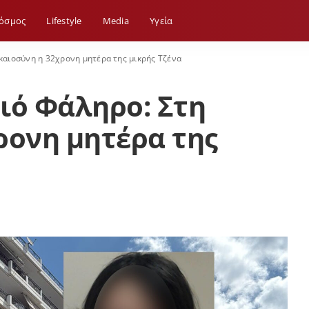
όσμος
Lifestyle
Media
Yγεία
καιοσύνη η 32χρονη μητέρα της μικρής Τζένα
ιό Φάληρο: Στη
ρονη μητέρα της