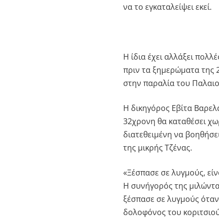
να το εγκαταλείψει εκεί.
Η ίδια έχει αλλάξει πολλ
πριν τα ξημερώματα της 2
στην παραλία του Παλαι
Η δικηγόρος Εβίτα Βαρελ
32χρονη θα καταθέσει χω
διατεθειμένη να βοηθήσει
της μικρής Τζένας.
«Ξέσπασε σε λυγμούς, εί
Η συνήγορός της μιλώντα
ξέσπασε σε λυγμούς όταν 
δολοφόνος του κοριτσιού,