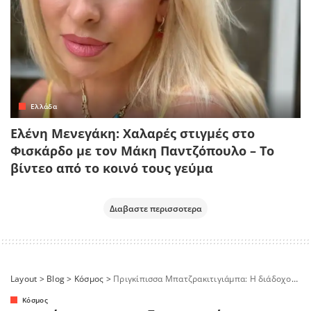
Ελλάδα
Ελένη Μενεγάκη: Χαλαρές στιγμές στο
Φισκάρδο με τον Μάκη Παντζόπουλο – Το
βίντεο από το κοινό τους γεύμα
Διαβαστε περισσοτερα
Layout
>
Blog
>
Κόσμος
>
Πριγκίπισσα Μπατζρακιτιγιάμπα: Η διάδοχος που δεν έφτασε ποτέ στον θρόνο της Ταϊλάνδης
Κόσμος