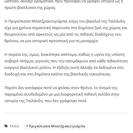
ωστόσο, άλλαξε δραματικά, πριν προλάβει να γράψει ιστορία ως η
πρώτη βασίλισσα της χώρας.
Η
Πριγκίπισσα Μπατζρακιτιγιάμπα
, κόρη του βασιλιά της
Ταϊλάνδη
,
είχε για χρόνια σημαντική παρουσία στη δημόσια ζωή της χώρας και
θεωρούνταν από αρκετούς ως μία από τις πιθανές διαδόχους του
θρόνου, σε μια ιστορική προοπτική για τη μοναρχία.
Η πορεία της, όμως, διακόπηκε απότομα, καθώς η υγεία της υπέστη
σοβαρό πλήγμα, γεγονός που την απομάκρυνε από κάθε πιθανότητα
ενεργού βασιλικού ρόλου. Η εξέλιξη αυτή άλλαξε τα δεδομένα στη
διαδοχή και στη δημόσια εικόνα της βασιλικής οικογένειας.
Παρότι δεν κατάφερε ποτέ να φτάσει στον θρόνο, το όνομά της
παραμένει συνδεδεμένο με μια διαφορετική πιθανή σελίδα στην
ιστορία της
Ταϊλάνδη
, που δεν γράφτηκε ποτέ.
TAGS:
Πριγκίπισσα Μπατζρακιτιγιάμπα