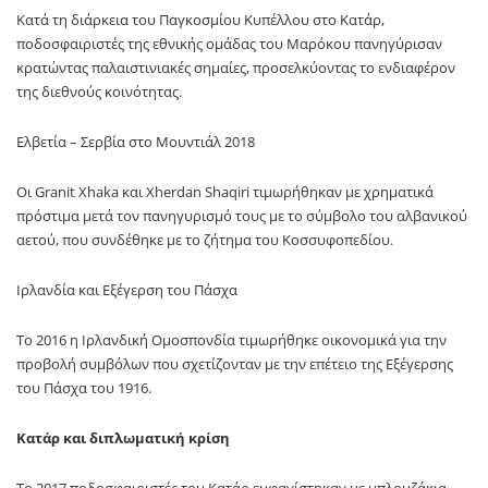
Κατά τη διάρκεια του Παγκοσμίου Κυπέλλου στο Κατάρ,
ποδοσφαιριστές της εθνικής ομάδας του Μαρόκου πανηγύρισαν
κρατώντας παλαιστινιακές σημαίες, προσελκύοντας το ενδιαφέρον
της διεθνούς κοινότητας.
Ελβετία – Σερβία στο Μουντιάλ 2018
Οι Granit Xhaka και Xherdan Shaqiri τιμωρήθηκαν με χρηματικά
πρόστιμα μετά τον πανηγυρισμό τους με το σύμβολο του αλβανικού
αετού, που συνδέθηκε με το ζήτημα του Κοσσυφοπεδίου.
Ιρλανδία και Εξέγερση του Πάσχα
Το 2016 η Ιρλανδική Ομοσπονδία τιμωρήθηκε οικονομικά για την
προβολή συμβόλων που σχετίζονταν με την επέτειο της Εξέγερσης
του Πάσχα του 1916.
Κατάρ και διπλωματική κρίση