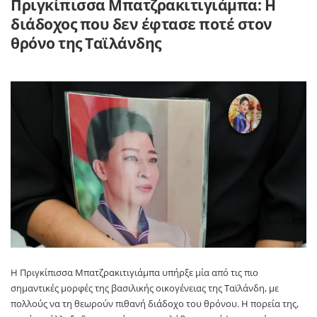
Πριγκίπισσα Μπατζρακιτιγιάμπα: Η
διάδοχος που δεν έφτασε ποτέ στον
θρόνο της Ταϊλάνδης
Η
Πριγκίπισσα Μπατζρακιτιγιάμπα
υπήρξε μία από τις πιο
σημαντικές μορφές της βασιλικής οικογένειας της
Ταϊλάνδη
, με
πολλούς να τη θεωρούν πιθανή διάδοχο του θρόνου. Η πορεία της,