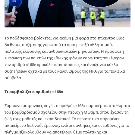
Το ποδόσφαιρο βρίσκεται για ακόμη μία φορά στο επίκεντρο μιας
διεθνούς συζήτησης γύρω από τα όρια μεταξύ αθλητισμού,
πολιτικής έκφρασης και ανθρωπιστικών μηνυμάτων. Η πρόσφατη
εμφάνιση των παικτών της Εθνικής Ιράν με καρφίτσες που έφεραν
τον αριθμό «168» προκάλεσε αντιδράσεις και άνοιξε νέο κύκλο
συζητήσεων σχετικά με τους κανονισμούς της FIFA για τα πολιτικά
σύμβολα.
Τι συμβολίζει ο αριθμός «168»
Σύμφωνα με ιρανικές πηγές, ο αριθμός «168» παραπέμπει στα θύματα
του βομβαρδισμού σχολείου στην περιοχή Μινάμπ, όπου έχασαν τη
ζωή τους μαθητές και εκπαιδευτικοί. Το περιστατικό παραμένει
αντικείμενο διεθνούς έρευνας, ενώ οι συνθήκες και οι ευθύνες για το
πλήγμα εξακολουθούν να αποτελούν θέμα πολιτικής και