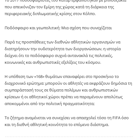
Το 2017 ποδοσφαιριστές του Κατάρ εμφανίστηκαν με μπλουζάκια
που απεικόνιζαν τον Εμίρη της χώρας κατά τη διάρκεια της
περιφερειακής διπλωματικής κρίσης στον Κόλπο.
Ποδόσφαιρο και γεωπολιτική: Μια σχέση που συνεχίζεται
Παρά τις προσπάθειες των διεθνών αθλητικών οργανισμών να
διατηρήσουν την ουδετερότητα των διοργανώσεων, η ιστορία
δείχνει ότι το ποδόσφαιρο συχνά αντανακλά τις πολιτικές,
κοινωνικές και ανθρωπιστικές εξελίξεις του κόσμου.
Η υπόθεση των «168» θυμάτων επαναφέρει στο προσκήνιο το
διαχρονικό ερώτημα: μπορούν οι αθλητές να εκφράζουν δημόσια τη
συμπαράστασή τους σε θύματα πολέμων και ανθρωπιστικών
κρίσεων ή οι αθλητικοί χώροι πρέπει να παραμένουν απολύτως
αποκομμένοι από την πολιτική πραγματικότητα;
Το ζήτημα αναμένεται να συνεχίσει να απασχολεί τόσο τη FIFA όσο
και τη διεθνή αθλητική κοινότητα το επόμενο διάστημα.