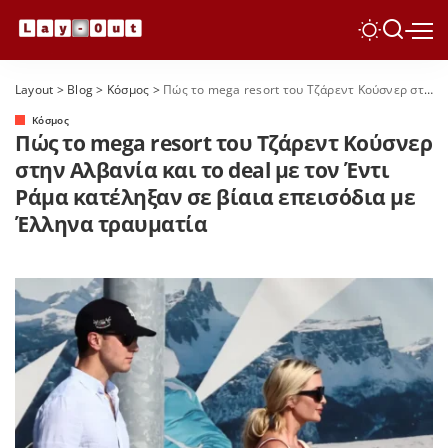
Layout
>
Blog
>
Κόσμος
>
Πώς το mega resort του Τζάρεντ Κούσνερ στην Αλβανία και το deal με τον Έντι Ράμα κατέληξαν σε βίαια επεισόδια με Έλληνα τραυματία
Κόσμος
Πώς το mega resort του Τζάρεντ Κούσνερ
στην Αλβανία και το deal με τον Έντι
Ράμα κατέληξαν σε βίαια επεισόδια με
Έλληνα τραυματία