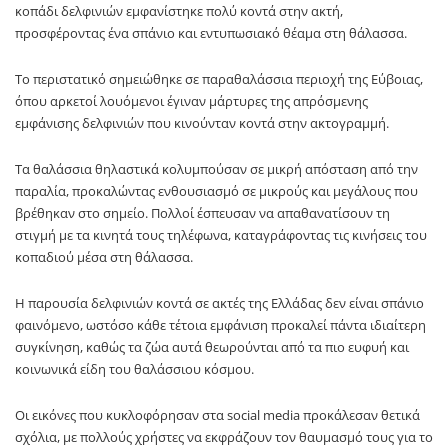
κοπάδι δελφινιών εμφανίστηκε πολύ κοντά στην ακτή,
προσφέροντας ένα σπάνιο και εντυπωσιακό θέαμα στη θάλασσα.
Το περιστατικό σημειώθηκε σε παραθαλάσσια περιοχή της Εύβοιας,
όπου αρκετοί λουόμενοι έγιναν μάρτυρες της απρόσμενης
εμφάνισης δελφινιών που κινούνταν κοντά στην ακτογραμμή.
Τα θαλάσσια θηλαστικά κολυμπούσαν σε μικρή απόσταση από την
παραλία, προκαλώντας ενθουσιασμό σε μικρούς και μεγάλους που
βρέθηκαν στο σημείο. Πολλοί έσπευσαν να απαθανατίσουν τη
στιγμή με τα κινητά τους τηλέφωνα, καταγράφοντας τις κινήσεις του
κοπαδιού μέσα στη θάλασσα.
Η παρουσία δελφινιών κοντά σε ακτές της Ελλάδας δεν είναι σπάνιο
φαινόμενο, ωστόσο κάθε τέτοια εμφάνιση προκαλεί πάντα ιδιαίτερη
συγκίνηση, καθώς τα ζώα αυτά θεωρούνται από τα πιο ευφυή και
κοινωνικά είδη του θαλάσσιου κόσμου.
Οι εικόνες που κυκλοφόρησαν στα social media προκάλεσαν θετικά
σχόλια, με πολλούς χρήστες να εκφράζουν τον θαυμασμό τους για το