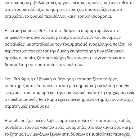
κατοίκους, περιβαλλοντικές οργανώσεις και ομάδες που αντιτίθενται
στην τουριστική αξιοποίηση της περιοχής, υποστηρίζοντας ότι
απειλείται το φυσικό περιβάλλον και η τοπική ισορροπία.
Η ένταση κορυφώθηκε κατά τη διάρκεια διαμαρτυριών, όταν
σημειώθηκαν συγκρούσεις μεταξύ διαδηλωτών και δυνάμεων
ασφαλείας, με αποτέλεσμα τον τραυματισμό ενός Έλληνα πολίτη. Το
περιστατικό προκάλεσε την άμεση κινητοποίηση των ελληνικών
αρχών, οι οποίες ζήτησαν πλήρη διερεύνηση των γεγονότων και
διασφάλιση της προστασίας των πολιτών.
Την ίδια ώρα, η αλβανική κυβέρνηση υπερασπίζεται το έργο,
υποστηρίζοντας ότι πρόκειται για μια σημαντική επένδυση που θα
ενισχύσει τον τουρισμό και την οικονομική ανάπτυξη της χώρας, ενώ
ο πρωθυπουργός Έντι Ράμα έχει επανειλημμένα στηρίξει αντίστοιχες
στρατηγικές επενδύσεις.
Η υπόθεση έχει πλέον λάβει ευρύτερες πολιτικές διαστάσεις, καθώς
συνδέεται τόσο με γεωπολιτικές ισορροπίες στα Βαλκάνια όσο και με
το ζήτημα των μεγάλων ξένων επενδύσεων σε ευαίσθητες περιοχές.