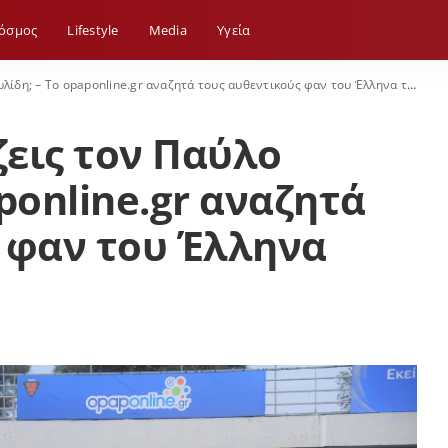
όσμος
Lifestyle
Media
Yγεία
η; – Το opaponline.gr αναζητά τους αυθεντικούς φαν του Έλληνα τραγουδιστή
εις τον Παύλο
ponline.gr αναζητά
 φαν του Έλληνα