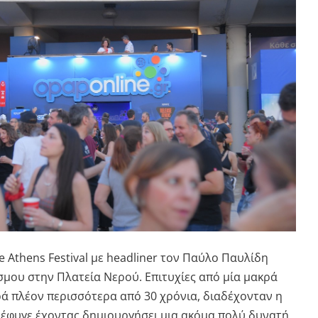
e
Athens
Festival
με
headliner
τον Παύλο Παυλίδη
σμου στην Πλατεία Νερού. Επιτυχίες από μία μακρά
ρά πλέον περισσότερα από 30 χρόνια, διαδέχονταν η
ό έφυγε έχοντας δημιουργήσει μια ακόμα πολύ δυνατή