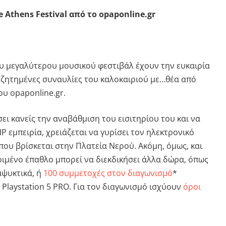
e Athens Festival
από
το
opaponline.gr
ου μεγαλύτερου μουσικού φεστιβάλ έχουν την ευκαιρία
υζητημένες συναυλίες του καλοκαιριού με…θέα από
του
opaponline
.
gr
.
ει κανείς την αναβάθμιση του εισιτηρίου του και να
IP
εμπειρία, χρειάζεται να γυρίσει τον ηλεκτρονικό
που βρίσκεται στην Πλατεία Νερού. Ακόμη, όμως, και
ριμένο έπαθλο μπορεί να διεκδικήσει άλλα δώρα, όπως
αψυκτικά, ή
100 συμμετοχές στον διαγωνισμό
*
α
Playstation
5
PRO
. Για τον διαγωνισμό ισχύουν
όροι