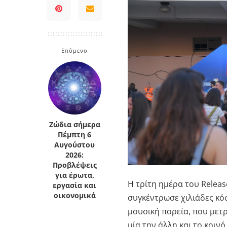
Κρήτη
Πελοπόννησος
Κυκλάδες
Πελοπόννησος
Επόμενο
Ζώδια σήμερα
Πέμπτη 6
Αυγούστου
2026:
Προβλέψεις
για έρωτα,
Η τρίτη ημέρα του
Releas
εργασία και
οικονομικά
συγκέντρωσε χιλιάδες κό
μουσική πορεία, που μετ
μία την άλλη και το κοιν