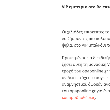
VIP
εμπειρία
στο
Releas
Οι χιλιάδες επισκέπτες τ
να ζήσουν τις πιο πολυσ
ψηλά, στο
VIP
μπαλκόνι 
Προκειμένου να διεκδικήσ
ζήσει αυτή τη μοναδική
V
τροχό του
opaponline
.
gr
αν δεν πετύχει το συγκεκ
αναμνηστικά, δωρεάν αν
του
opaponline
.
gr
για έν
και προϋποθέσεις
.