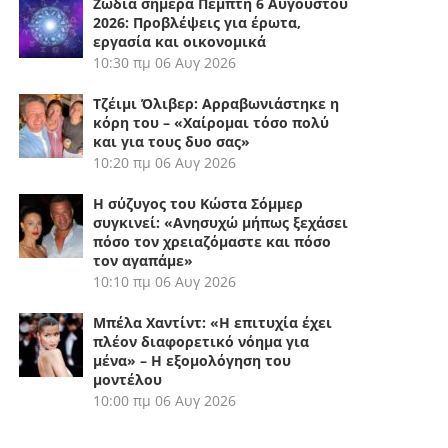
Ζώδια σήμερα Πέμπτη 6 Αυγούστου
2026: Προβλέψεις για έρωτα,
εργασία και οικονομικά
10:30 πμ
06 Αυγ 2026
Τζέιμι Όλιβερ: Αρραβωνιάστηκε η
κόρη του – «Χαίρομαι τόσο πολύ
και για τους δυο σας»
10:20 πμ
06 Αυγ 2026
Η σύζυγος του Κώστα Σόμμερ
συγκινεί: «Ανησυχώ μήπως ξεχάσει
πόσο τον χρειαζόμαστε και πόσο
τον αγαπάμε»
10:10 πμ
06 Αυγ 2026
Μπέλα Χαντίντ: «Η επιτυχία έχει
πλέον διαφορετικό νόημα για
μένα» – Η εξομολόγηση του
μοντέλου
10:00 πμ
06 Αυγ 2026