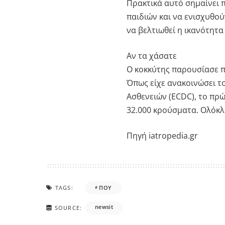
Πρακτικά αυτό σημαίνει 
παιδιών και να ενισχυθο
να βελτιωθεί η ικανότητ
Αν τα χάσατε
Ο κοκκύτης παρουσίασε π
Όπως είχε ανακοινώσει 
Ασθενειών (ECDC), το πρ
32.000 κρούσματα. Ολόκλη
Πηγή iatropedia.gr
TAGS:
ΠΟΥ
newsit
SOURCE: