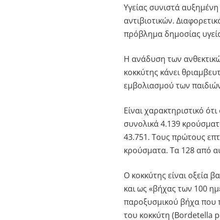
Υγείας συνιστά αυξημένη
αντιβιοτικών. Διαφορετικ
πρόβλημα δημοσίας υγεία
Η ανάδυση των ανθεκτικώ
κοκκύτης κάνει θριαμβευ
εμβολιασμού των παιδιών
Είναι χαρακτηριστικό ότι
συνολικά 4.139 κρούσματα
43.751. Τους πρώτους επτ
κρούσματα. Τα 128 από α
Ο κοκκύτης είναι οξεία β
και ως «βήχας των 100 ημ
παροξυσμικού βήχα που π
του κοκκύτη (Bordetella p