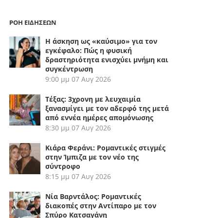
ΡΟΗ ΕΙΔΗΣΕΩΝ
Η άσκηση ως «καύσιμο» για τον
εγκέφαλο: Πώς η φυσική
δραστηριότητα ενισχύει μνήμη και
συγκέντρωση
9:00 μμ
07 Αυγ 2026
Τέξας: 3χρονη με λευχαιμία
ξανασμίγει με τον αδερφό της μετά
από εννέα ημέρες απομόνωσης
8:30 μμ
07 Αυγ 2026
Κιάρα Φεράνι: Ρομαντικές στιγμές
στην Ίμπιζα με τον νέο της
σύντροφο
8:15 μμ
07 Αυγ 2026
Νία Βαρντάλος: Ρομαντικές
διακοπές στην Αντίπαρο με τον
Σπύρο Κατσαγάνη