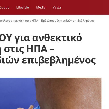
όσμος
Lifestyle
Media
Yγεία
στέλεχος κοκκύτη στις ΗΠΑ – Εμβολιασμός παιδιών επιβεβλημένος
ΟΥ για ανθεκτικό
 στις ΗΠΑ –
διών επιβεβλημένος