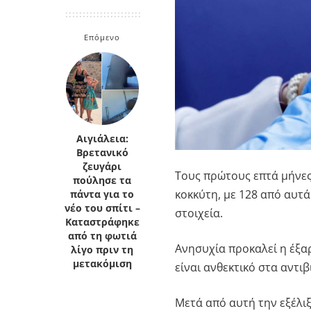
Κρήτη
Πελοπόννησος
Κυκλάδες
Επόμενο
Πελοπόννησος
Αιγιάλεια:
Βρετανικό
ζευγάρι
Τους πρώτους επτά μήνες
πούλησε τα
κοκκύτη, με 128 από αυτ
πάντα για το
νέο του σπίτι –
στοιχεία.
Καταστράφηκε
από τη φωτιά
Ανησυχία προκαλεί η έξα
λίγο πριν τη
μετακόμιση
είναι ανθεκτικό στα αντιβ
Μετά από αυτή την εξέλι