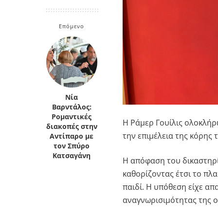
Κρήτη
Πελοπόννησος
Κυκλάδες
Επόμενο
Πελοπόννησος
Νία
Βαρντάλος:
Ρομαντικές
Η
Ράμερ Γουίλις
ολοκλήρω
διακοπές στην
την επιμέλεια της κόρης 
Αντίπαρο με
τον Σπύρο
Κατσαγάνη
Η απόφαση του δικαστηρίο
καθορίζοντας έτσι το πλα
παιδί. Η υπόθεση είχε α
αναγνωρισιμότητας της ο