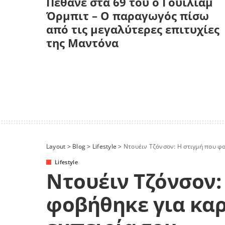
Πέθανε στα 69 του ο Γουίλιαμ
Όρμπιτ – Ο παραγωγός πίσω
από τις μεγαλύτερες επιτυχίες
της Μαντόνα
Layout
>
Blog
>
Lifestyle
>
Ντουέιν Τζόνσον: Η στιγμή που φο
Lifestyle
Ντουέιν Τζόνσον:
φοβήθηκε για καρ