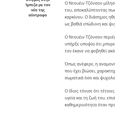
Ο
Ντουέιν Τζόνσον
μίλησε
Ίμπιζα με τον
του, αποκαλύπτοντας πως
νέο της
σύντροφο
καρκίνου. Ο διάσημος ηθ
ως βαθιά επώδυνη και ψυ
Ο
Ντουέιν Τζόνσον
περιέ
υπήρξε υποψία ότι μπορε
τον έκανε να φοβηθεί ακό
Όπως ανέφερε, η αναμονή 
που έχει βιώσει, χαρακτ
σωματικά όσο και ψυχολο
Ο ίδιος τόνισε ότι τέτοιε
υγεία και τη ζωή του, επ
καθημερινότητα όταν προ