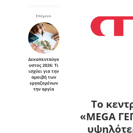
Κρήτη
Πελοπόννησος
Κυκλάδες
Επόμενο
Πελοπόννησος
Δεκαπενταύγο
υστος 2026: Τι
ισχύει για την
αμοιβή των
εργαζομένων
την αργία
Το κεντ
«MEGA ΓΕ
υψηλότερ