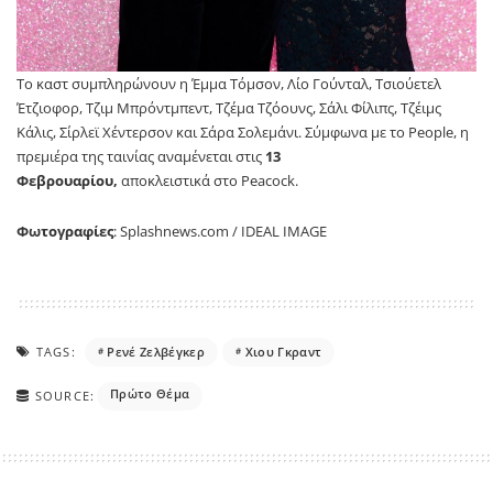
Το καστ συμπληρώνουν η Έμμα Τόμσον, Λίο Γούνταλ, Τσιούετελ
Έτζιοφορ, Τζιμ Μπρόντμπεντ, Τζέμα Τζόουνς, Σάλι Φίλιπς, Τζέιμς
Κάλις, Σίρλεϊ Χέντερσον και Σάρα Σολεμάνι. Σύμφωνα με το People, η
πρεμιέρα της ταινίας αναμένεται στις
13
Φεβρουαρίου,
αποκλειστικά στο Peacock.
Φωτογραφίες
: Splashnews.com / IDEAL IMAGE
TAGS:
Ρενέ Ζελβέγκερ
Χιου Γκραντ
Πρώτο Θέμα
SOURCE: