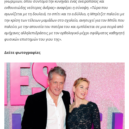
γνωριμιών, όπου σύντομα την κυνηγάει ένας ονειροπόλος και
ενθουσιώδης νεότερος άνδρας» αναφέρει η σύνοψη. «Τώρα που
αγωνίζεται με τη δουλειά, το σπίτι και το ειδύλλιο, η Μπρίτζετ παλεύει με
την κρίση των τέλειων μαμάδων στο σχολείο, ανησυχεί για τον Μπίλι που
παλεύει με την απουσία του πατέρα του και εμπλέκεται σε μια σειρά από
αμήχανες αλληλεπιδράσεις με τον ορθολογικό-μέχρι σφάλματος καθηγητή
φυσικών επιστημών του γιου της».
Δείτε φωτογραφίες