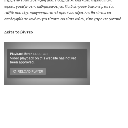
περιμένω τίποτα στη ζωή μου. Πραγματικά όλα καλά. Πέρασα πολύ
ωραία, γυρίζω στην καθημερινότητα. Παιδιά ήμουν διακοπές, σε ένα
ταξίδι που είχε προγραμματιστεί πριν έναν μήνα. Δεν θα κάτσω να
απολογηθώ σε κανέναν για τίποτα. Να είστε καλά»
, είπε χαρακτηριστικά.
Δείτε το βίντεο
Η Ιωάννα Τούνη ταξίδεψε στο Ντουμπάι, όπου κι επέλεξε να περάσει
λίγες ημέρες μαζί με την παρέα της. Φυσικά, δεν παρέλειψε να
μοιραστεί φωτογραφίες και βίντεο από το ταξίδι της στα social
media. Μεταξύ άλλων, στον προσωπικό της λογαριασμό στο
Instagram δημοσίευσε φωτογραφίες από τις εξόδους που έκανε,