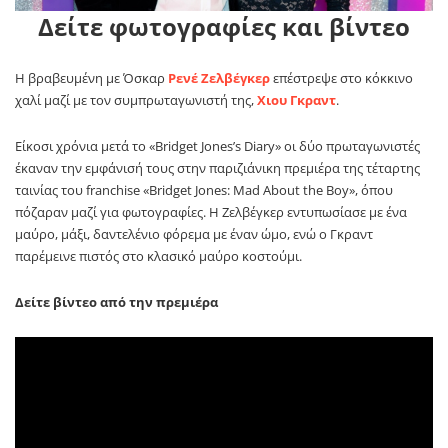
Δείτε φωτογραφίες και βίντεο
Η βραβευμένη με Όσκαρ
Ρενέ Ζελβέγκερ
επέστρεψε στο κόκκινο
χαλί μαζί με τον συμπρωταγωνιστή της,
Χιου Γκραντ
.
Eίκοσι χρόνια μετά το «Bridget Jones’s Diary» οι δύο πρωταγωνιστές
έκαναν την εμφάνισή τους στην παριζιάνικη πρεμιέρα της τέταρτης
ταινίας του franchise «Bridget Jones: Mad About the Boy», όπου
πόζαραν μαζί για φωτογραφίες. Η Ζελβέγκερ εντυπωσίασε με ένα
μαύρο, μάξι, δαντελένιο φόρεμα με έναν ώμο, ενώ ο Γκραντ
παρέμεινε πιστός στο κλασικό μαύρο κοστούμι.
Δείτε βίντεο από την πρεμιέρα