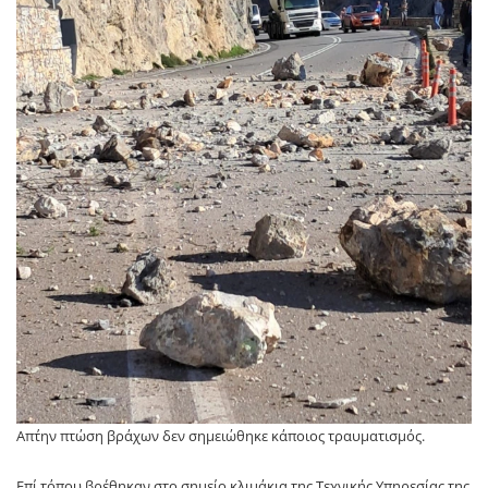
Απ΄την πτώση βράχων δεν σημειώθηκε κάποιος τραυματισμός.
Επί τόπου βρέθηκαν στο σημείο κλιμάκια της Τεχνικής Υπηρεσίας της