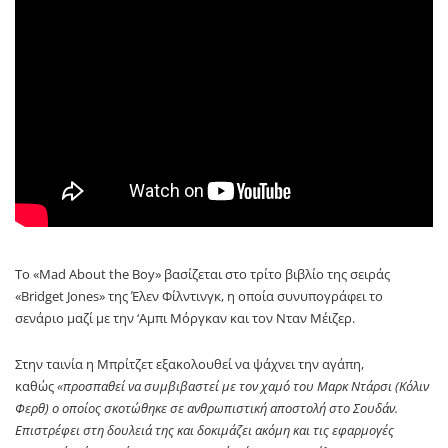
Το «Mad About the Boy» βασίζεται στο τρίτο βιβλίο της σειράς
«Bridget Jones» της Έλεν Φίλντινγκ, η οποία συνυπογράφει το
σενάριο μαζί με την ‘Αμπι Μόργκαν και τον Νταν Μέιζερ.
Στην ταινία η Μπρίτζετ εξακολουθεί να ψάχνει την αγάπη,
καθώς
«προσπαθεί να συμβιβαστεί με τον χαμό του Μαρκ Ντάρσι (Κόλιν
Φερθ) ο οποίος σκοτώθηκε σε ανθρωπιστική αποστολή στο Σουδάν.
Επιστρέφει στη δουλειά της και δοκιμάζει ακόμη και τις εφαρμογές