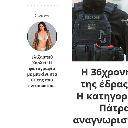
Κρήτη
Πελοπόννησος
Κυκλάδες
Επόμενο
Πελοπόννησος
Ελίζαμπεθ
Χάρλεϊ: Η
Η 36χρον
φωτογραφία
με μπικίνι στα
της έδρας
61 της που
εντυπωσίασε
Η κατηγορ
Πάτρα
αναγνωρισ