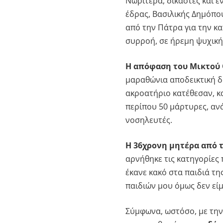
Νωρίτερα, δικαστές και έ
έδρας, Βασιλικής Δημόπ
από την Πάτρα για την κ
συρροή, σε ήρεμη ψυχική
Η απόφαση του Μικτού
μαραθώνια αποδεικτική δ
ακροατήριο κατέθεσαν, κ
περίπου 50 μάρτυρες, ανά
νοσηλευτές.
Η 36χρονη μητέρα από 
αρνήθηκε τις κατηγορίες 
έκανε κακό στα παιδιά τ
παιδιών μου όμως δεν είμ
Σύμφωνα, ωστόσο, με την 