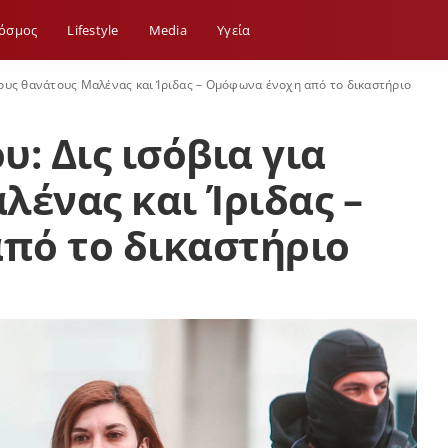
όσμος
Lifestyle
Media
Yγεία
 τους θανάτους Μαλένας και Ίριδας – Ομόφωνα ένοχη από το δικαστήριο
: Δις ισόβια για
λένας και Ίριδας –
πό το δικαστήριο