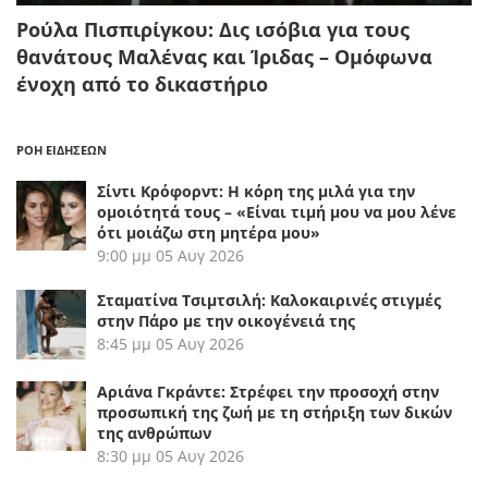
Ρούλα Πισπιρίγκου: Δις ισόβια για τους
θανάτους Μαλένας και Ίριδας – Ομόφωνα
ένοχη από το δικαστήριο
ΡΟΗ ΕΙΔΗΣΕΩΝ
Σίντι Κρόφορντ: Η κόρη της μιλά για την
ομοιότητά τους – «Είναι τιμή μου να μου λένε
ότι μοιάζω στη μητέρα μου»
9:00 μμ
05 Αυγ 2026
Σταματίνα Τσιμτσιλή: Καλοκαιρινές στιγμές
στην Πάρο με την οικογένειά της
8:45 μμ
05 Αυγ 2026
Αριάνα Γκράντε: Στρέφει την προσοχή στην
προσωπική της ζωή με τη στήριξη των δικών
της ανθρώπων
8:30 μμ
05 Αυγ 2026