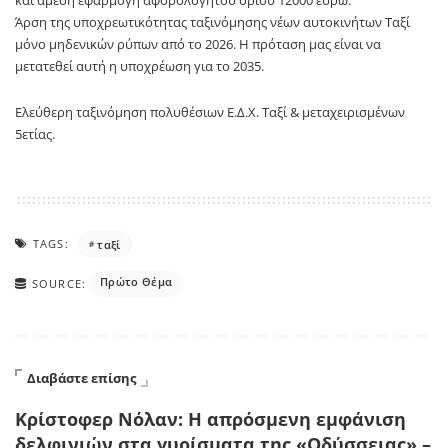
και άμεση εφαρμογή αφορολόγητου ορίου 12000 ευρώ.
Άρση της υποχρεωτικότητας ταξινόμησης νέων αυτοκινήτων Ταξί
μόνο μηδενικών ρύπων από το 2026. Η πρόταση μας είναι να
μετατεθεί αυτή η υποχρέωση για το 2035.
Ελεύθερη ταξινόμηση πολυθέσιων Ε.Δ.Χ. Ταξί & μεταχειρισμένων
5ετίας.
TAGS:
ταξί
Πρώτο Θέμα
SOURCE:
Διαβάστε επίσης
Κρίστοφερ Νόλαν: Η απρόσμενη εμφάνιση
δελφινιών στα γυρίσματα της «Οδύσσειας» –