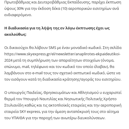
Πρωτοβάθμιας και Δευτεροβάθμιας Εκπαίδευσης, παρέχει έκπτωση
ύψους 30% για την έκδοση δέκα (10) αεροπορικών εισιτηρίων ανά
ενδιαφερόμενο.
Η διαδικασία για τη λήψη της εν λόγω έκπτωσης έχει ως
ακολούθως:
Οι δικαιούχοι θα λάβουν SMS με έναν μοναδικό κωδικό. Στη σελίδα
https://www.skyexpress.gr/el/newsletter/anaplirotes-ekpaideutikoi-
2024 μετά τη συμπλήρωση των απαραίτητων στοιχείων (όνομα,
επώνυμο, mail, τηλέφωνο και τον κωδικό τον οποίο έλαβαν), θα
λαμβάνουν στο e-mail τους τον σχετικό εκπτωτικό κωδικό, ώστε να
τον εισάγουν κατά τη διαδικασία κράτησης/αγοράς του εισιτηρίου.
Ο υπουργός Παιδείας, Θρησκευμάτων και Αθλητισμού υ ευχαριστεί
θερμά τον Υπουργό Ναυτιλίας και Νησιωτικής Πολιτικής Χρήστο
Στυλιανίδη καθώς και τις ακτοπλοϊκές εταιρείες και την αεροπορική
εταιρεία SΚΥ express, για την άμεση ανταπόκρισή τους στο αίτημα
του ΥΠΑΙΘΑ για την παροχή των ανωτέρω διευκολύνσεων.