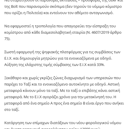
Να σταματήσουν οι παράνομες εκπτώσεις – προσφορές της Uber και
της Bolt που παρανομούν σκόπιμα (δεν τηρούν το νόμιμο κόμιστρο
που ορίζει η Πολιτεία) και εντείνουν τον αθέμιτο ανταγωνισμό.
Να εφαρμοστεί η τροπολογία που απαγορεύει την είσπραξη του
κομίστρου από κάθε διαμεσολαβητική εταιρία (Ν. 4607/2019 άρθρο
75).
Σωστή εφαρμογή της ψηφιακής πλατφόρμας για τις συμβάσεις των
Ε.Ι.Χ. και δημιουργία μητρώου για τα ενοικιαζόμενα με οδηγό.
Αύξηση της ελάχιστης τιμής σύμβασης των Ε.Ι.Χ κατά 33%.
Ξεκάθαρο και χωρίς γκρίζες ζώνες διαχωρισμό των υπηρεσιών που
παρέχει το Ταξί και το ενοικιαζόμενο αυτοκίνητο με οδηγό. Αστική
μεταφορά κάνουν μόνο τα ταξί. Με το ταξί ο επιβάτης κάνει αστική
μεταφορά. Με το Ε.Ι.Χ αγοράζει χρόνο για την μετακίνησή του. Η
μεταφορά από ένα σημείο Α προς ένα σημείο Β είναι έργο που ανήκει
στο ταξί.
Κατάργηση των επίμαχων διατάξεων του νέου φορολογικού νόμου