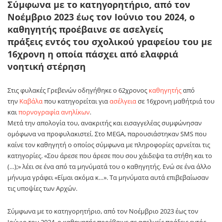
Σύμφωνα με το κατηγορητήριο, από τον
Νοέμβριο 2023 έως τον Ιούνιο του 2024, ο
καθηγητής προέβαινε σε ασελγείς
πράξεις εντός του σχολικού γραφείου του με
16χρονη η οποία πάσχει από ελαφριά
νοητική στέρηση
Στις φυλακές Γρεβενών οδηγήθηκε ο 62χρονος
καθηγητής
από
την
Καβάλα
που κατηγορείται για
ασέλγεια
σε 16χρονη μαθήτριά του
και
πορνογραφία ανηλίκων
.
Μετά την απολογία του, ανακριτής και εισαγγελέας συμφώνησαν
ομόφωνα να προφυλακιστεί. Στο MEGA, παρουσιάστηκαν SMS που
καίνε τον καθηγητή ο οποίος σύμφωνα με πληροφορίες αρνείται τις
κατηγορίες. «Σου άρεσε που άρεσε που σου χάιδεψα τα στήθη και το
(…);» λέει σε ένα από τα μηνύματά του ο καθηγητής. Ενώ σε ένα άλλο
μήνυμα γράφει «Είμαι ακόμα κ…». Τα μηνύματα αυτά επιβεβαίωσαν
τις υποψίες των Αρχών.
Σύμφωνα με το κατηγορητήριο, από τον Νοέμβριο 2023 έως τον
Ιούνιο του 2024, ο καθηγητής προέβαινε σε ασελγείς πράξεις εντός