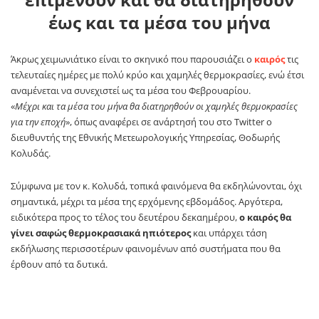
έως και τα μέσα του μήνα
Άκρως χειμωνιάτικο είναι το σκηνικό που παρουσιάζει ο
καιρός
τις
τελευταίες ημέρες με πολύ κρύο και χαμηλές θερμοκρασίες, ενώ έτσι
αναμένεται να συνεχιστεί ως τα μέσα του Φεβρουαρίου.
«
Μέχρι και τα μέσα του μήνα θα διατηρηθούν οι χαμηλές θερμοκρασίες
για την εποχή
», όπως αναφέρει σε ανάρτησή του στο Twitter ο
διευθυντής της Εθνικής Μετεωρολογικής Υπηρεσίας, Θοδωρής
Κολυδάς.
Σύμφωνα με τον κ. Κολυδά, τοπικά φαινόμενα θα εκδηλώνονται, όχι
σημαντικά, μέχρι τα μέσα της ερχόμενης εβδομάδος. Αργότερα,
ειδικότερα προς το τέλος του δευτέρου δεκαημέρου,
ο καιρός θα
γίνει σαφώς θερμοκρασιακά ηπιότερος
και υπάρχει τάση
εκδήλωσης περισσοτέρων φαινομένων από συστήματα που θα
έρθουν από τα δυτικά.