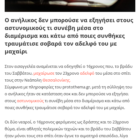
Ο ανήλικος δεν μπορούσε να εξηγήσει στους
αστυνομικούς τι συνέβη μέσα στο
διαμέρισμα και κάτω από ποιες συνθήκες
τραυμάτισε σοβαρά τον αδελφό του με
μαχαίρι
Στον εισαγγελέα αναμένεται να οδηγηθεί ο 16χρονος που, το βράδυ
του Σαββάτου,
μαχαίρωσε
τον 23χρονο
αδελφό
του μέσα στο σπίτι
τους στην Νεάπολη
Θεσσαλονίκης.
Σύμφωνα με πληροφορίες του protothema.gr, μετά τη σύλληψη του
ο ανήλικος ήταν σε κατάσταση σοκ και δεν μπορούσε να εξηγήσει
στους
αστυνομικούς
τι συνέβη μέσα στο διαμέρισμα και κάτω από
ποιες συνθήκες τραυμάτισε σοβαρά τον αδελφό του με μαχαίρι.
Οι δύο νεαροί, ο 16χρονος φερόμενος ως δράστης και το 23χρονο
θύμα, είναι αθλητές πολεμικών τεχνών και το βράδυ του Σαββάτου
ήταν μόνοι τους στο σπίτι όταν έγινε το αιματηρό επεισόδιο, λίγα