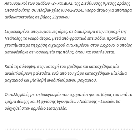
Αστυνομικοί των ομάδων «Ζ» και ΔΙ.ΑΣ. της Διεύθυνσης Άμεσης Δράσης
Θεσσαλονίκης, συνέλαβαν χθες (08-02-2024), νεαρό άτομο για απόπειρα
ανθρωποκτονίας σε βάρος 23χρονου.
Συγκεκριμένα, απογευματινές ώρες, σε διαμέρισμα στην περιοχή της
Νεάπολης το νεαρό άτομο, μετά από φραστικό επεισόδιο, προκάλεσε
χτυπήματα με τη χρήση αιχμηρού αντικειμένου στον 23χρονο, ο οποίος
μεταφέρθηκε σε νοσοκομείο της πόλης, όπου και νοσηλεύεται.
Κατά τη σύλληψη, στην κατοχή του βρέθηκε και κατασχέθηκε μία
αναδιπλούμενη φαλτσέτα, ενώ από τον χώρο κατασχέθηκαν μία λάμα
μαχαιριού και μία λαβή αναδιπλούμενου μαχαιριού.
Ο συλληφθείς με τη δικογραφία που σχηματίστηκε σε βάρος του από το
Τμήμα Δίωξης και Εξιχνίασης Εγκλημάτων Νεάπολης – Συκεών, θα
οδηγηθεί στον αρμόδιο Εισαγγελέα.