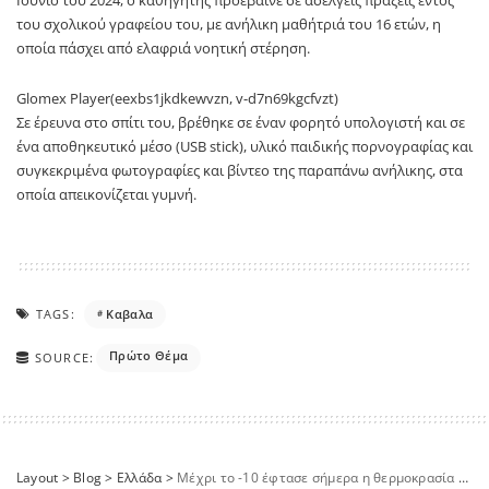
του σχολικού γραφείου του, με ανήλικη μαθήτριά του 16 ετών, η
οποία πάσχει από ελαφριά νοητική στέρηση.
Glomex Player(eexbs1jkdkewvzn, v-d7n69kgcfvzt)
Σε έρευνα στο σπίτι του, βρέθηκε σε έναν φορητό υπολογιστή και σε
ένα αποθηκευτικό μέσο (USB stick), υλικό παιδικής πορνογραφίας και
συγκεκριμένα φωτογραφίες και βίντεο της παραπάνω ανήλικης, στα
οποία απεικονίζεται γυμνή.
TAGS:
Καβαλα
Πρώτο Θέμα
SOURCE:
Layout
>
Blog
>
Ελλάδα
>
Μέχρι το -10 έφτασε σήμερα η θερμοκρασία – Δείτε χάρτες για το πώς θα εξελιχθεί ο καιρός