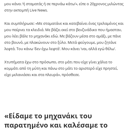
μου κάνει ‘ή σταματάς ή σε περνάω κάτω’», είπε ο 20χρονος μιλώντας
στην εκπομπή Live News.
Και συμπλήρωσε: «Με σταματάνε και κατεβαίνει ένας τρελαμένος και
μου παίρνει τα κλειδιά. Με βάζει εκεί στο βενζινάδικο που ήμασταν,
μου λέει βάλε το μηχανάκι εδώ. Με βάζουν μέσα στο αμάξι, με πάνε
στο βουνό, με πλακώνουν στο ξύλο. Μετά φεύγουμε, μου ζητάνε
λεφτά. Του κάνω ‘δεν έχω λεφτά’. Μου κάνει ‘ναι, αλλά εγώ θέλω’.
Χτυπήματα έχω στο πρόσωπο, στο μάτι που είχε γίνει χάλια το
κομμάτι από τη μύτη και πάνω στο μάτι το αριστερό είχε πρηστεί,
είχε μελανιάσει και στα πλευρά», πρόσθεσε.
«Είδαμε το μηχανάκι του
παρατημένο και καλέσαμε το