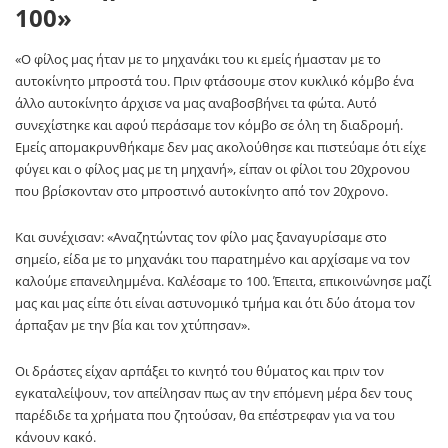
100»
«Ο φίλος μας ήταν με το μηχανάκι του κι εμείς ήμασταν με το
αυτοκίνητο μπροστά του. Πριν φτάσουμε στον κυκλικό κόμβο ένα
άλλο αυτοκίνητο άρχισε να μας αναβοσβήνει τα φώτα. Αυτό
συνεχίστηκε και αφού περάσαμε τον κόμβο σε όλη τη διαδρομή.
Εμείς απομακρυνθήκαμε δεν μας ακολούθησε και πιστεύαμε ότι είχε
φύγει και ο φίλος μας με τη μηχανή», είπαν οι φίλοι του 20χρονου
που βρίσκονταν στο μπροστινό αυτοκίνητο από τον 20χρονο.
Και συνέχισαν: «Αναζητώντας τον φίλο μας ξαναγυρίσαμε στο
σημείο, είδα με το μηχανάκι του παρατημένο και αρχίσαμε να τον
καλούμε επανειλημμένα. Καλέσαμε το 100. Έπειτα, επικοινώνησε μαζί
μας και μας είπε ότι είναι αστυνομικό τμήμα και ότι δύο άτομα τον
άρπαξαν με την βία και τον χτύπησαν».
Οι δράστες είχαν αρπάξει το κινητό του θύματος και πριν τον
εγκαταλείψουν, τον απείλησαν πως αν την επόμενη μέρα δεν τους
παρέδιδε τα χρήματα που ζητούσαν, θα επέστρεφαν για να του
κάνουν κακό.