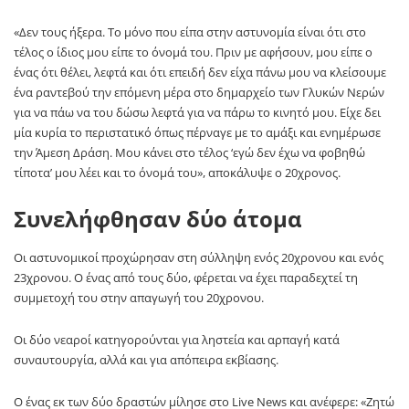
«Δεν τους ήξερα. Το μόνο που είπα στην αστυνομία είναι ότι στο
τέλος ο ίδιος μου είπε το όνομά του. Πριν με αφήσουν, μου είπε ο
ένας ότι θέλει, λεφτά και ότι επειδή δεν είχα πάνω μου να κλείσουμε
ένα ραντεβού την επόμενη μέρα στο δημαρχείο των Γλυκών Νερών
για να πάω να του δώσω λεφτά για να πάρω το κινητό μου. Είχε δει
μία κυρία το περιστατικό όπως πέρναγε με το αμάξι και ενημέρωσε
την Άμεση Δράση. Μου κάνει στο τέλος ‘εγώ δεν έχω να φοβηθώ
τίποτα’ μου λέει και το όνομά του», αποκάλυψε ο 20χρονος.
Συνελήφθησαν δύο άτομα
Οι αστυνομικοί προχώρησαν στη σύλληψη ενός 20χρονου και ενός
23χρονου. Ο ένας από τους δύο, φέρεται να έχει παραδεχτεί τη
συμμετοχή του στην απαγωγή του 20χρονου.
Οι δύο νεαροί κατηγορούνται για ληστεία και αρπαγή κατά
συναυτουργία, αλλά και για απόπειρα εκβίασης.
Ο ένας εκ των δύο δραστών μίλησε στο Live News και ανέφερε: «Ζητώ