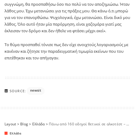
συγγνώμη, θα προσπαθήσω όσο πιο πολύ να τον αποζημιώσω. Ήταν
λάθος μου. Έχω μετανιώσει για τις πράξεις μου. Θα κάνω ό,τι μπορώ
για να τον επανορθώσω. Ψυχολογικά, έχω μετανιώσει. Είναι δικό μου
λάθος. Όλο αυτό ήταν μία παρόρμηση, είναι χαζομάρα γιατί μας
έκλεισαν τον δρόμο και δεν ήθελε να φτάσει μέχρι εκεί».
Το θύμα προσπαθεί τόνισε πως δεν είχε ανοιχτούς λογαριασμούς με
κανέναν και ζήτησε την παραδειγματική τιμωρία εκείνων που του
επιτέθηκαν και τον απήγαγαν.
newsit
SOURCE:
Layout
>
Blog
>
Ελλάδα
>
Πάνω από 160 οδηγοί θετικοί σε αλκοτέστ – Σε σχεδόν 8.000 ελέγχους προχώρησε η ΕΛΑΣ το Σαββατοκύριακο
Ελλάδα