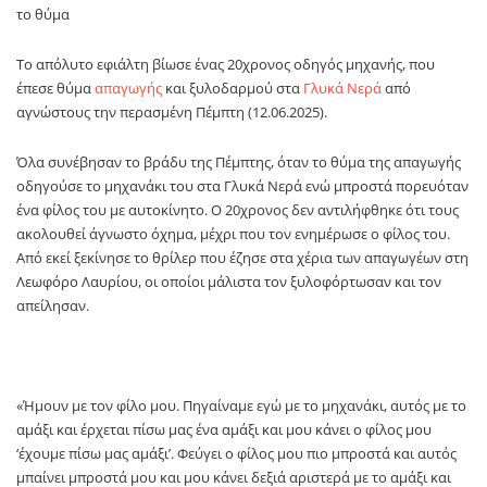
το θύμα
Το απόλυτο εφιάλτη βίωσε ένας 20χρονος οδηγός μηχανής, που
έπεσε θύμα
απαγωγής
και ξυλοδαρμού στα
Γλυκά Νερά
από
αγνώστους την περασμένη Πέμπτη (12.06.2025).
Όλα συνέβησαν το βράδυ της Πέμπτης, όταν το θύμα της απαγωγής
οδηγούσε το μηχανάκι του στα Γλυκά Νερά ενώ μπροστά πορευόταν
ένα φίλος του με αυτοκίνητο. Ο 20χρονος δεν αντιλήφθηκε ότι τους
ακολουθεί άγνωστο όχημα, μέχρι που τον ενημέρωσε ο φίλος του.
Από εκεί ξεκίνησε το θρίλερ που έζησε στα χέρια των απαγωγέων στη
Λεωφόρο Λαυρίου, οι οποίοι μάλιστα τον ξυλοφόρτωσαν και τον
απείλησαν.
«Ήμουν με τον φίλο μου. Πηγαίναμε εγώ με το μηχανάκι, αυτός με το
αμάξι και έρχεται πίσω μας ένα αμάξι και μου κάνει ο φίλος μου
‘έχουμε πίσω μας αμάξι’. Φεύγει ο φίλος μου πιο μπροστά και αυτός
μπαίνει μπροστά μου και μου κάνει δεξιά αριστερά με το αμάξι και