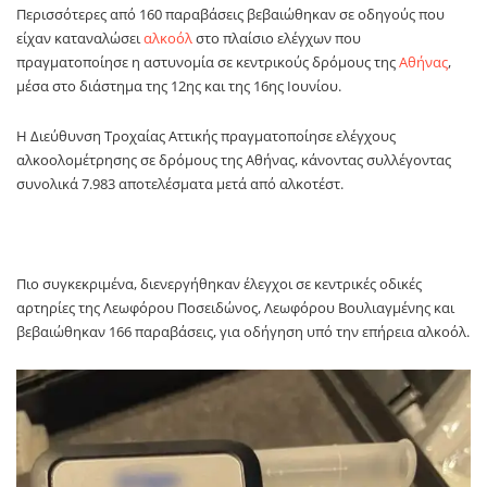
Περισσότερες από 160 παραβάσεις βεβαιώθηκαν σε οδηγούς που
είχαν καταναλώσει
αλκοόλ
στο πλαίσιο ελέγχων που
πραγματοποίησε η αστυνομία σε κεντρικούς δρόμους της
Αθήνας
,
μέσα στο διάστημα της 12ης και της 16ης Ιουνίου.
Η Διεύθυνση Τροχαίας Αττικής πραγματοποίησε ελέγχους
αλκοολομέτρησης σε δρόμους της Αθήνας, κάνοντας συλλέγοντας
συνολικά 7.983 αποτελέσματα μετά από αλκοτέστ.
Πιο συγκεκριμένα, διενεργήθηκαν έλεγχοι σε κεντρικές οδικές
αρτηρίες της Λεωφόρου Ποσειδώνος, Λεωφόρου Βουλιαγμένης και
βεβαιώθηκαν 166 παραβάσεις, για οδήγηση υπό την επήρεια αλκοόλ.