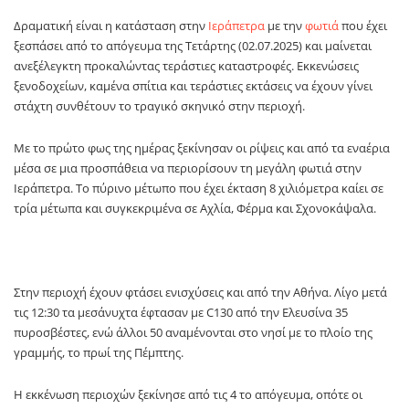
Δραματική είναι η κατάσταση στην
Ιεράπετρα
με την
φωτιά
που έχει
ξεσπάσει από το απόγευμα της Τετάρτης (02.07.2025) και μαίνεται
ανεξέλεγκτη προκαλώντας τεράστιες καταστροφές. Εκκενώσεις
ξενοδοχείων, καμένα σπίτια και τεράστιες εκτάσεις να έχουν γίνει
στάχτη συνθέτουν το τραγικό σκηνικό στην περιοχή.
Με το πρώτο φως της ημέρας ξεκίνησαν οι ρίψεις και από τα εναέρια
μέσα σε μια προσπάθεια να περιορίσουν τη μεγάλη φωτιά στην
Ιεράπετρα. Το πύρινο μέτωπο που έχει έκταση 8 χιλιόμετρα καίει σε
τρία μέτωπα και συγκεκριμένα σε Αχλία, Φέρμα και Σχονοκάψαλα.
Στην περιοχή έχουν φτάσει ενισχύσεις και από την Αθήνα. Λίγο μετά
τις 12:30 τα μεσάνυχτα έφτασαν με C130 από την Ελευσίνα 35
πυροσβέστες, ενώ άλλοι 50 αναμένονται στο νησί με το πλοίο της
γραμμής, το πρωί της Πέμπτης.
Η εκκένωση περιοχών ξεκίνησε από τις 4 το απόγευμα, οπότε οι