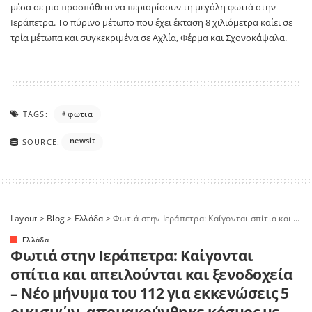
μέσα σε μια προσπάθεια να περιορίσουν τη μεγάλη φωτιά στην
Ιεράπετρα. Το πύρινο μέτωπο που έχει έκταση 8 χιλιόμετρα καίει σε
τρία μέτωπα και συγκεκριμένα σε Αχλία, Φέρμα και Σχονοκάψαλα.
TAGS:
φωτια
newsit
SOURCE:
Layout
>
Blog
>
Ελλάδα
>
Φωτιά στην Ιεράπετρα: Καίγονται σπίτια και απειλούνται και ξενοδοχεία – Νέο μήνυμα του 112 για εκκενώσεις 5 οικισμών, απομακρύνθηκε κόσμος με σκάφη
Ελλάδα
Φωτιά στην Ιεράπετρα: Καίγονται
σπίτια και απειλούνται και ξενοδοχεία
– Νέο μήνυμα του 112 για εκκενώσεις 5
οικισμών, απομακρύνθηκε κόσμος με