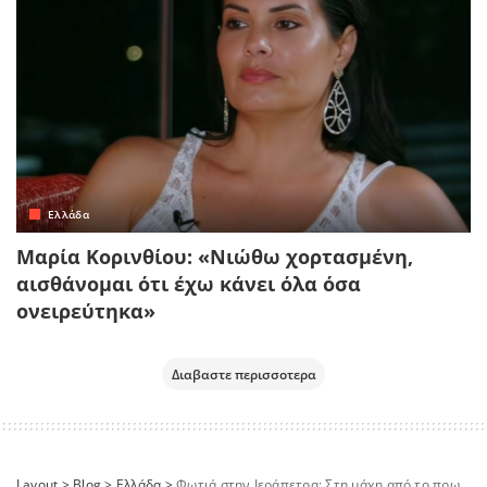
Ελλάδα
Μαρία Κορινθίου: «Νιώθω χορτασμένη,
αισθάνομαι ότι έχω κάνει όλα όσα
ονειρεύτηκα»
Διαβαστε περισσοτερα
Layout
>
Blog
>
Ελλάδα
>
Φωτιά στην Ιεράπετρα: Στη μάχη από το πρωί τα εναέρια μέσα – Καμένα σπίτια και συνεχείς εκκενώσεις