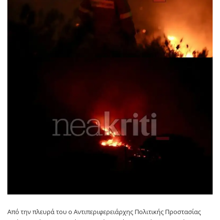
Από την πλευρά του ο Αντιπεριφερειάρχης Πολιτικής Προστασίας