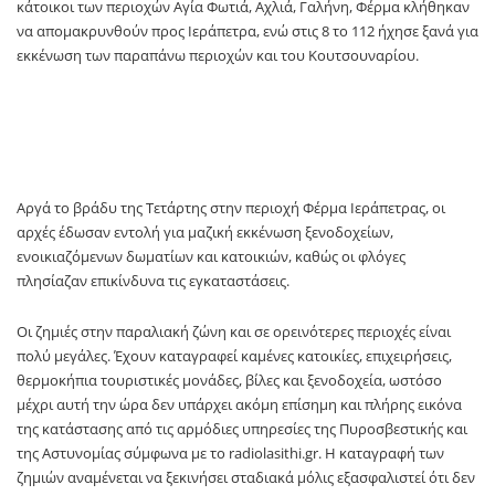
κάτοικοι των περιοχών Αγία Φωτιά, Αχλιά, Γαλήνη, Φέρμα κλήθηκαν
να απομακρυνθούν προς Ιεράπετρα, ενώ στις 8 το 112 ήχησε ξανά για
εκκένωση των παραπάνω περιοχών και του Κουτσουναρίου.
Αργά το βράδυ της Τετάρτης στην περιοχή Φέρμα Ιεράπετρας, οι
αρχές έδωσαν εντολή για μαζική εκκένωση ξενοδοχείων,
ενοικιαζόμενων δωματίων και κατοικιών, καθώς οι φλόγες
πλησίαζαν επικίνδυνα τις εγκαταστάσεις.
Οι ζημιές στην παραλιακή ζώνη και σε ορεινότερες περιοχές είναι
πολύ μεγάλες. Έχουν καταγραφεί καμένες κατοικίες, επιχειρήσεις,
θερμοκήπια τουριστικές μονάδες, βίλες και ξενοδοχεία, ωστόσο
μέχρι αυτή την ώρα δεν υπάρχει ακόμη επίσημη και πλήρης εικόνα
της κατάστασης από τις αρμόδιες υπηρεσίες της Πυροσβεστικής και
της Αστυνομίας σύμφωνα με το radiolasithi.gr. Η καταγραφή των
ζημιών αναμένεται να ξεκινήσει σταδιακά μόλις εξασφαλιστεί ότι δεν