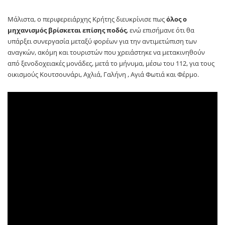
Μάλιστα, ο περιφερειάρχης Κρήτης διευκρίνισε πως
όλος ο
μηχανισμός βρίσκεται επίσης ποδός
, ενώ επισήμανε ότι θα
υπάρξει συνεργασία μεταξύ φορέων για την αντιμετώπιση των
αναγκών, ακόμη και τουριστών που χρειάστηκε να μετακινηθούν
από ξενοδοχειακές μονάδες, μετά το μήνυμα, μέσω του 112, για τους
οικισμούς Κουτσουνάρι, Αχλιά, Γαλήνη , Αγιά Φωτιά και Φέρμο.