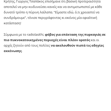
Κρήτης, Γιώργος Τσαπάκος επισήμανε ότι βασική προτεραιότητα
αποτελεί να μην κινδυνεύσει κανείς και να αντιμετωπιστεί με κάθε
δυνατό τρόπο η πύρινη λαίλαπα. “Είμαστε εδώ, ό,τι χρειαστεί να
συνδράμουμε”, τόνισε περιγράφοντας κι εκείνος μία εφιαλτική
κατάσταση!
Σύμφωνα με το radiolasithi,
φόβος για επέκταση της πυρκαγιάς σε
πιο πυκνοκατοικημένες περιοχές είναι πλέον ορατός
και οι
αρχές ζητούν από τους πολίτες
να ακολουθούν πιστά τις οδηγίες
εκκένωσης
.