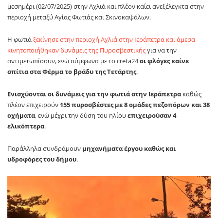
μεσημέρι (02/07/2025) στην Αχλιά και πλέον καίει ανεξέλεγκτα στην
περιοχή μεταξύ Αγίας Φωτιάς και Σκινοκαψάλων.
Η φωτιά
ξεκίνησε στην περιοχή Αχλιά στην Ιεράπετρα και άμεσα
κινητοποιήθηκαν δυνάμεις της Πυροσβεστικής
για να την
αντιμετωπίσουν, ενώ σύμφωνα με το creta24
οι φλόγες καίνε
σπίτια στα Φέρμα το βράδυ της Τετάρτης
.
Ενισχύονται οι δυνάμεις για την φωτιά στην Ιεράπετρα
καθώς
πλέον επιχειρούν
155 πυροσβέστες με 8 ομάδες πεζοπόρων και 38
οχήματα
, ενώ μέχρι την δύση του ηλίου
επιχειρούσαν 4
ελικόπτερα
.
Παράλληλα συνδράμουν
μηχανήματα έργου καθώς και
υδροφόρες του δήμου
.