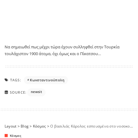
Να σημειωθεί πως μέχρι τώρα έχουν συλληφθεί στην Τουρκία
τουλάχιστον 1900 άτομα, όχι όμως και ο Πίκατσου…
TAGS:
Κωνσταντινούπολη
newsit
SOURCE:
Layout
>
Blog
>
Κόσμος
>
Ο βασιλιάς Κάρολος εσπευσμένα στο νοσοκομείο λόγω παρενεργειών από τη θεραπεία για τον καρκίνο
Κόσμος