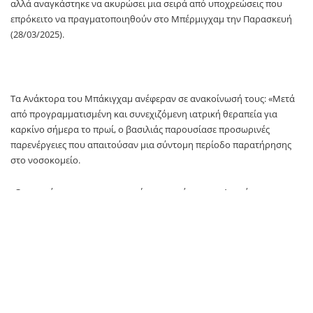
αλλά αναγκάστηκε να ακυρώσει μια σειρά από υποχρεώσεις που
επρόκειτο να πραγματοποιηθούν στο Μπέρμιγχαμ την Παρασκευή
(28/03/2025).
Τα Ανάκτορα του Μπάκιγχαμ ανέφεραν σε ανακοίνωσή τους: «Μετά
από προγραμματισμένη και συνεχιζόμενη ιατρική θεραπεία για
καρκίνο σήμερα το πρωί, ο βασιλιάς παρουσίασε προσωρινές
παρενέργειες που απαιτούσαν μια σύντομη περίοδο παρατήρησης
στο νοσοκομείο.
«Ως εκ τούτου, οι απογευματινές υποχρεώσεις της Αυτού
Μεγαλειότητας αναβλήθηκαν.
«Η Αυτού Μεγαλειότητα έχει πλέον επιστρέψει στο Clarence House
και ως προληπτικό μέτρο, ενεργώντας βάσει ιατρικών συμβουλών, το
αυριανό πρόγραμμα του ημερολογίου θα επαναπρογραμματιστεί
επίσης.