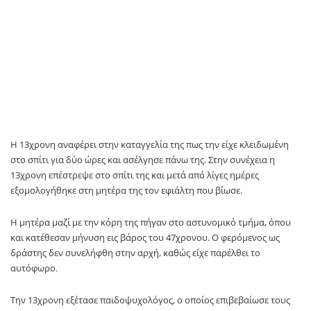
Η 13χρονη αναφέρει στην καταγγελία της πως την είχε κλειδωμένη
στο σπίτι για δύο ώρες και ασέλγησε πάνω της. Στην συνέχεια η
13χρονη επέστρεψε στο σπίτι της και μετά από λίγες ημέρες
εξομολογήθηκε στη μητέρα της τον εφιάλτη που βίωσε.
Η μητέρα μαζί με την κόρη της πήγαν στο αστυνομικό τμήμα, όπου
και κατέθεσαν μήνυση εις βάρος του 47χρονου. Ο φερόμενος ως
δράστης δεν συνελήφθη στην αρχή, καθώς είχε παρέλθει το
αυτόφωρο.
Την 13χρονη εξέτασε παιδοψυχολόγος, ο οποίος επιβεβαίωσε τους