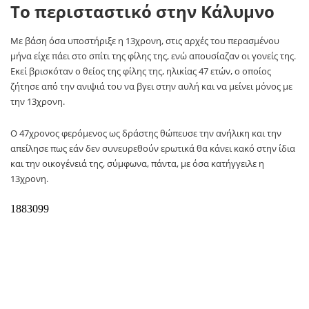
Το περισταστικό στην Κάλυμνο
Με βάση όσα υποστήριξε η 13χρονη, στις αρχές του περασμένου
μήνα είχε πάει στο σπίτι της φίλης της, ενώ απουσίαζαν οι γονείς της.
Εκεί βρισκόταν ο θείος της φίλης της, ηλικίας 47 ετών, ο οποίος
ζήτησε από την ανιψιά του να βγει στην αυλή και να μείνει μόνος με
την 13χρονη.
Ο 47χρονος φερόμενος ως δράστης θώπευσε την ανήλικη και την
απείλησε πως εάν δεν συνευρεθούν ερωτικά θα κάνει κακό στην ίδια
και την οικογένειά της, σύμφωνα, πάντα, με όσα κατήγγειλε η
13χρονη.