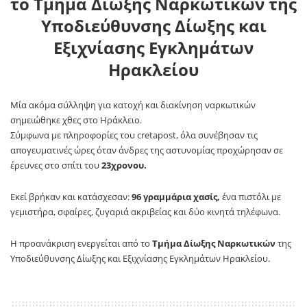
το
Τμήμα Δίωξης Ναρκωτικών
της
Υποδιεύθυνσης Δίωξης και
Εξιχνίασης Εγκλημάτων
Ηρακλείου
Μία ακόμα σύλληψη για κατοχή και διακίνηση ναρκωτικών
σημειώθηκε χθες στο Ηράκλειο.
Σύμφωνα με πληροφορίες του cretapost, όλα συνέβησαν τις
απογευματινές ώρες όταν άνδρες της αστυνομίας προχώρησαν σε
έρευνες στο σπίτι του
23χρονου.
Εκεί βρήκαν και κατάσχεσαν:
96 γραμμάρια χασίς,
ένα πιστόλι με
γεμιστήρα, σφαίρες, ζυγαριά ακριβείας και δύο κινητά τηλέφωνα.
Η προανάκριση ενεργείται από το
Τμήμα Δίωξης Ναρκωτικών
της
Υποδιεύθυνσης Δίωξης και Εξιχνίασης Εγκλημάτων Ηρακλείου.