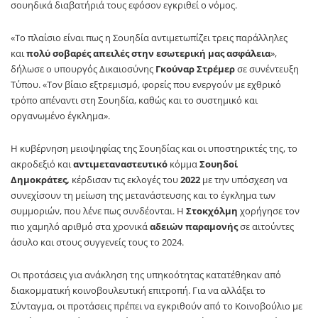
σουηδικά διαβατήριά τους εφόσον εγκριθεί ο νόμος.
«Το πλαίσιο είναι πως η Σουηδία αντιμετωπίζει τρεις παράλληλες
και
πολύ σοβαρές απειλές στην εσωτερική μας ασφάλεια
»,
δήλωσε ο υπουργός Δικαιοσύνης
Γκούναρ Στρέμερ
σε συνέντευξη
Τύπου. «Τον βίαιο εξτρεμισμό, φορείς που ενεργούν με εχθρικό
τρόπο απέναντι στη Σουηδία, καθώς και το συστημικό και
οργανωμένο έγκλημα».
Η κυβέρνηση μειοψηφίας της Σουηδίας και οι υποστηρικτές της, το
ακροδεξιό και
αντιμεταναστευτικό
κόμμα
Σουηδοί
Δημοκράτες,
κέρδισαν τις εκλογές του
2022
με την υπόσχεση να
συνεχίσουν τη μείωση της μετανάστευσης και το έγκλημα των
συμμοριών, που λένε πως συνδέονται. Η
Στοκχόλμη
χορήγησε τον
πιο χαμηλό αριθμό στα χρονικά
αδειών παραμονής
σε αιτούντες
άσυλο και στους συγγενείς τους το 2024.
Οι προτάσεις για ανάκληση της υπηκοότητας κατατέθηκαν από
διακομματική κοινοβουλευτική επιτροπή. Για να αλλάξει το
Σύνταγμα, οι προτάσεις πρέπει να εγκριθούν από το Κοινοβούλιο με