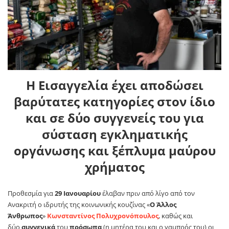
Η Εισαγγελία έχει αποδώσει
βαρύτατες κατηγορίες στον ίδιο
και σε δύο συγγενείς του για
σύσταση εγκληματικής
οργάνωσης και ξέπλυμα μαύρου
χρήματος
Προθεσμία για
29 Ιανουαρίου
έλαβαν πριν από λίγο από τον
Ανακριτή ο ιδρυτής της κοινωνικής κουζίνας «
Ο Άλλος
Άνθρωπος
»
Κωνσταντίνος Πολυχρονόπουλος
, καθώς και
δύο
συγγενικά
του
πρόσωπα
(η μητέρα του και ο γαμπρός του) οι