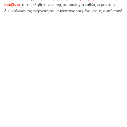
κουζίνας
, αυτοί κλήθηκαν επίσης σε απολογία καθώς φέρονται να
διευκόλυναν τις ενέργειες του συγκατηγορουμένου τους, αφού ποσά
δωρεών που κατέληγαν, σύμφωνα με την δικογραφία, σε «τζόγο»
κινούνταν από δικούς τους λογαριασμούς στα χέρια του ιδρυτή της
κοινωνικής κουζίνας.
Μέχρι σήμερα πάντως
ο Πολυχρονόπουλος αρνείται όσα του
αποδίδονται
ισχυριζόμενος από την πρώτη στιγμή ότι όλα τα
χρήματα των δωρεών τα διέθετε για τους σκοπούς της Κουζίνας.
TAGS:
Κωνσταντίνος Πολυχρονοπουλος
Πρώτο Θέμα
SOURCE: