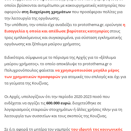
οποίοι βρίσκονται αντιμέτωποι με κακουργηματικές κατηγορίες που
αφορούν
στη διαχείριση χρημάτων
που προσέφεραν πολίτες για
την λειτουργία της οργάνωσης.
Την υπόθεση, την οποία είχε αναδείξει το protothema.gr, ερεύνησε
η
Εισαγγελία η οποία και απέδωσε βαρύτατες κατηγορίες
στους
τρεις εμπλεκόμενους και συγκεκριμένα, για σύσταση εγκληματικής
οργάνωσης και ξέπλυμα μαύρου χρήματος.
Ειδικότερα, σύμφωνα με το πόρισμα της Αρχής για το «ξέπλυμα
μαύρου χρήματος», το οποίο αποκάλυψε το protothema.gr ο
Πολυχρονόπουλος φαίνεται
να χρησιμοποιούσε μεγάλο μέρος
των χρηματικών προσφορών
για ατομικές του επιλογές και όχι για
τα γεύματα της Κουζίνας.
Οι Αρχές, υπολογίζουν ότι την περίοδο 2020-2023 ποσό που
ενδέχεται να αγγίζει τις
600.000 ευρώ
, διοχετεύθηκε σε
λογαριασμούς εταιρειών στοιχημάτων ή άλλες χρήσεις πλην για τη
λειτουργία των συσσιτίων και τους σκοπούς της Κουζίνας.
Σε ό,τι αφορά τη μητέρα τον γαμπρός
του ιδρυτή της κοινωνικής