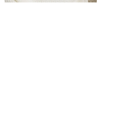
Μήπως ήρθε η ώρα να σταματήσεις να
ανησυχείς για το βιολογικό σου ρολόι;
04.03.2025, 09:05
Zero Waste HoReCa Awards: Πώς και γιατί το
Agrikies Country Retreat ξεχώρισε
05.03.2025, 11:49
Στήριξε κι εσύ τις επιζώσες της έμφυλης
βίας μέσα από το efood
TAGS:
τροχαιο
Πρώτο Θέμα
SOURCE: