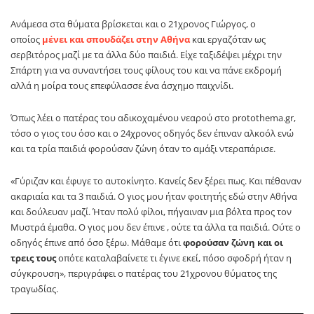
Ανάμεσα στα θύματα βρίσκεται και ο 21χρονος Γιώργος, ο
οποίος
μένει και σπουδάζει στην Αθήνα
και εργαζόταν ως
σερβιτόρος μαζί με τα άλλα δύο παιδιά. Είχε ταξιδέψει μέχρι την
Σπάρτη για να συναντήσει τους φίλους του και να πάνε εκδρομή
αλλά η μοίρα τους επεφύλασσε ένα άσχημο παιχνίδι.
Όπως λέει ο πατέρας του αδικοχαμένου νεαρού στο protothema.gr,
τόσο ο γιος του όσο και ο 24χρονος οδηγός δεν έπιναν αλκοόλ ενώ
και τα τρία παιδιά φορούσαν ζώνη όταν το αμάξι ντεραπάρισε.
«Γύριζαν και έφυγε το αυτοκίνητο. Κανείς δεν ξέρει πως. Και πέθαναν
ακαριαία και τα 3 παιδιά. Ο γιος μου ήταν φοιτητής εδώ στην Αθήνα
και δούλευαν μαζί. Ήταν πολύ φίλοι, πήγαιναν μια βόλτα προς τον
Μυστρά έμαθα. Ο γιος μου δεν έπινε , ούτε τα άλλα τα παιδιά. Ούτε ο
οδηγός έπινε από όσο ξέρω. Μάθαμε ότι
φορούσαν ζώνη και οι
τρεις τους
οπότε καταλαβαίνετε τι έγινε εκεί, πόσο σφοδρή ήταν η
σύγκρουση», περιγράφει ο πατέρας του 21χρονου θύματος της
τραγωδίας.