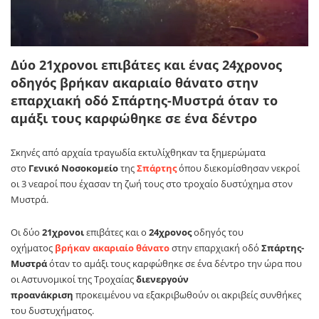
Δύο 21χρονοι επιβάτες και ένας 24χρονος
οδηγός βρήκαν ακαριαίο θάνατο στην
επαρχιακή οδό Σπάρτης-Μυστρά όταν το
αμάξι τους καρφώθηκε σε ένα δέντρο
Σκηνές από αρχαία τραγωδία εκτυλίχθηκαν τα ξημερώματα
στο
Γενικό Νοσοκομείο
της
Σπάρτης
όπου διεκομίσθησαν νεκροί
οι 3 νεαροί που έχασαν τη ζωή τους στο τροχαίο δυστύχημα στον
Μυστρά.
Οι δύο
21χρονοι
επιβάτες και ο
24χρονος
οδηγός του
οχήματος
βρήκαν ακαριαίο θάνατο
στην επαρχιακή οδό
Σπάρτης-
Μυστρά
όταν το αμάξι τους καρφώθηκε σε ένα δέντρο την ώρα που
οι Αστυνομικοί της Τροχαίας
διενεργούν
προανάκριση
προκειμένου να εξακριβωθούν οι ακριβείς συνθήκες
του δυστυχήματος.