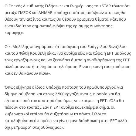
Ο Γενικός Διευθυντής Ειδήσεων και Ενημέρωσης του STAR τόνισε ότι
μεταξύ ΠΑΣΟΚ και ΔΗΜΑΡ «υπάρχει ταύτιση απόψεων στο πως θα
θέσουν την ατζέντα και πως θα θέσουν ορισμένα θέματα, κάτι που
είναι ιδιαίτερα σημαντικό ενόψει της κρίσιμης συνάντησης
κορυφής».
Ο κ. Μαλέλης υπογράμμισε ότι απόφαση του Ευάγγελου Βενιζέλου
και του Φώτη Κουβέλη είναι «να ανοίξει εδώ και τώρα η ΕΡΤ με όλους
τους εργαζόμενους και να ξεκινήσει άμεσα η αναδιάρθρωση της ΕΡΤ
αλλά με ανοικτή τη δημόσια τηλεόραση. Είναι η κοινή τους απόφαση
και δεν θα κάνουν πίσω».
Όπως εξήγησε ο ίδιος, υπάρχει πρόταση του πρωθυπουργού για
δίμηνη σύμβαση και στους 2.500 εργαζόμενους, η οποία και θα
εξεταστεί υπό τον αυστηρό όρο όμως να εκπέμπει η ΕΡΤ: «Όλα θα
πέσουν στο τραπέζι. Εάν η ΕΡΤ ανοίξει και εκπέμψει σήμα, οι
κυβερνητικοί εταίροι θα συζητήσουν τα πάντα. Όλοι το
καταλαβαίνουν ότι πρέπει να γίνει η αναδιάρθρωση στης ΕΡΤ αλλά
όχι με “μαύρο” στις οθόνες μας».