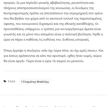
αγορών. Σε μια περίοδο γενικής αβεβαιότητας, ρευστότητα και
πλήρους αποπροσανατολισμού της κοινωνίας, οι δυνάμεις της
Κεντροαριστεράς πρέπει να αποτελέσουν την ατμομηχανή στο τρένο
που θα βγάλει την χώρα από το σκοτεινό τούνελ της παρατεταμένης
ύφεσης, του κοινωνικού διχασμού και της εθνικής κατάθλιψης. Οι
προϋποθέσεις υπάρχουν, ο τρόπος για να ενεργήσουμε άμεσα είναι
γνωστός και το μόνο που απομένει είναι η πολιτική βούληση. Ήρθε η
ώρα να πάρει ο καθένας τις ευθύνες του. Ευθύνες ιστορικές.
Όπως έγραψε η ποιήτρια, «εάν όχι τώρα πότε, αν όχι εμείς ποιοι;». Και
για όσους αρέσκονται σε κάτι πιο αριστερό, «χθες ήταν νωρίς, αύριο
θα είναι αργά». Τώρα είναι η ώρα. Οι καιροί ου μενετοί».
TAGS:
Σταμάτης Μαλέλης