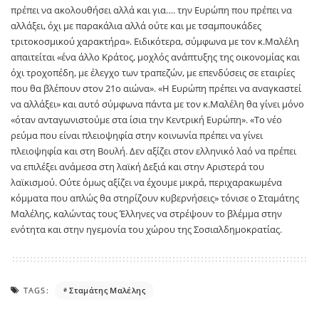
πρέπει να ακολουθήσει αλλά και για…. την Ευρώπη που πρέπει να
αλλάξει, όχι με παρακάλια αλλά ούτε και με τσαμπουκάδες
τριτοκοσμικού χαρακτήρα». Ειδικότερα, σύμφωνα με τον κ.Μαλέλη
απαιτείται «ένα άλλο Κράτος, μοχλός ανάπτυξης της οικονομίας και
όχι τροχοπέδη, με έλεγχο των τραπεζών, με επενδύσεις σε εταιρίες
που θα βλέπουν στον 21ο αιώνα». «Η Ευρώπη πρέπει να αναγκαστεί
να αλλάξει» και αυτό σύμφωνα πάντα με τον κ.Μαλέλη θα γίνει μόνο
«όταν ανταγωνιστούμε στα ίσια την Κεντρική Ευρώπη». «Το νέο
ρεύμα που είναι πλειοψηφία στην κοινωνία πρέπει να γίνει
πλειοψηφία και στη Βουλή. Δεν αξίζει στον ελληνικό λαό να πρέπει
να επιλέξει ανάμεσα στη λαϊκή Δεξιά και στην Αριστερά του
λαϊκισμού. Ούτε όμως αξίζει να έχουμε μικρά, περιχαρακωμένα
κόμματα που απλώς θα στηρίζουν κυβερνήσεις» τόνισε ο Σταμάτης
Μαλέλης, καλώντας τους Έλληνες να στρέψουν το βλέμμα στην
ενότητα και στην ηγεμονία του χώρου της Σοσιαλδημοκρατίας.
TAGS:
Σταμάτης Μαλέλης