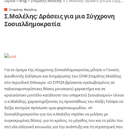
Layout
>
Blog
>
Σταμάτης Μαλέλης
>
Σ.Μαλέλης: Δράσεις για μια Σύγχρονη Σοσιαλδημοκρατία
Σταμάτης Μαλέλης
Σ.Μαλέλης: Δράσεις για μια Σύγχρονη
Σοσιαλδημοκρατία
Για το όραμα της σύγχρονης Σοσιαλδημοκρατίας μίλησε ο Γενικός
Διευθυντής Ειδήσεων και Ενημέρωσης του STAR Σταμάτης Μαλέλης
στο περιοδικό Επίκαιρα. «Ο ΣΥΡΙΖΑ βρίσκεται εγκλωβισμένος σε
παλαιοαριστερίστικες θέσεις μουσεικού χαρακτήρα και σε
κρατικίστικο μοντέλο-κατάλοιπο του υπαρκτού Σοσιαλισμού» τόνισε
ο κ.Μαλέλης, χαρακτηρίζοντας τις προσπάθειες του Αλέξη Τσίπρα να
δείξει κεντρώο πρόσωπο «μια φαρσοκωμωδία». «Η
Σοσιαλδημοκρατία» για τον κ.Μαλέλη «πρέπει να μιλήσει με
συγκεκριμένες θέσεις: για το κράτος, το μέγεθος του και το ρόλο του
στη νέα ελληνική κοινωνία, για την ανάπτυξη και τη στρατηγική που