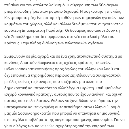
πεθαίνει και τον απόλυτο λαϊκισμό. Η σύγκρουση των δύο άκρων
μπορεί να οδηγήσει στον μοιραίο διχασμό. Η συγκρότηση της νέας
Κεντροαριστεράς είναι ιστορική ευθύνη των σημερινών ηγεσιών των
κομμάτων του χώρου, αλλά και άλλων δυνάμεων που ανήκουν στην
ευρύτερη Δημοκρατική Παράταξη. Οι δυνάμεις που απαρτίζουν τη
νέα Σοσιαλδημοκρατία συμφωνούν στο νέο επιτελικό ρόλο του
Κράτους. Στην πλήρη διάλυση των πελατειακών σχέσεων.
Συμφωνούν σε μία αγορά και σε ένα χρηματοπιστωτικό σύστημα με
κανόνες. Απαιτούν διαφάνεια στις σχέσεις κράτους – ιδιωτών.
Θέλουν αποκρατικοποιήσεις προς όφελος του ελληνικού λαού και
όχι ξεπούλημα της δημόσιας περιουσίας. Θέλουν να συνεργαστούν
με όλες εκείνες τις δυνάμεις που επιζητούν μια άλλη, πιο
δημοκρατική και περισσότερο αλληλέγγυα Ευρώπη. Επιθυμούν ένα
ισχυρό κοινωνικό κράτος γι’ αυτούς που το έχουν ανάγκη και όχι γι’
αυτούς που το λεηλατούν. Θέλουν να ξαναδώσουν το όραμα, την
υπερηφάνεια και την χαμένη αυτοπεποίθηση στον Έλληνα. Όραμά
μας μία Σοσιαλδημοκρατία που μπορεί να απαντήσει δημιουργικά
στα μεγάλα προβλήματα της παγκοσμιοποιημένης οικονομίας. Για να
γίνει ο λόγος των κοινωνιών ισχυρότερος από την επιρροή των