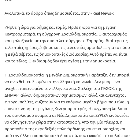
Αναλυτικά, το άρθρο όπως δημοσιεύεται στην «Real News»:
«Ήρθε η ώρα για ρήξεις και τομές. Ήρθε η ώρα για τη μεγάλη
Κεντροαριστερά, τη σύγχρονη Σοσιαλδημοκρατία. Ο αυταρχισμός
και η αλαζονεία με την οποία λειτούργησε ο Σαμαράς, ιδιαίτερα τις
τελευταίες ημέρες, έσβησε και τις τελευταίες αμφιβολίες για το πόσο
η Δεξιά σέβεται τις δημοκρατικές διαδικασίες. Αυτό πρέπει να είναι
και το τέλος. Ο εκβιασμός δεν έχει σχέση με την Δημοκρατία.
Η Σοσιαλδημοκρατία, η μεγάλη Δημοκρατική Παράταξη, δεν μπορεί
να ανεχθεί τετελεσμένα στην ελληνική κοινωνία. Δεν μπορεί να
ανεχθεί ταπεινωμένο τον ελληνικό λαό. Στελέχη του ΠΑΣΟΚ, της
ΔΗΜΑΡ, άλλων δημοκρατικών σχηματισμών, αλλά και ανένταχτοι
ενεργοί πολίτες, συζητούν για το επόμενο μεγάλο βήμα, που είναι η
επανεκκίνηση της μεγάλης Κεντροαριστεράς. Η σύγχρονη λαίλαπα
του διπολισμού ανάμεσα σε Νέα Δημοκρατία και ΣΥΡΙΖΑ κινδυνεύει
να οδηγήσει την χώρα στην καταστροφή. Από την μία πλευρά, η
προσπάθεια της ακροδεξιάς παλινόρθωσης και επικυριαρχίας και
από την άλλη η παραδοσιακή Αριστερά, που εκφράζει το παλιό, που