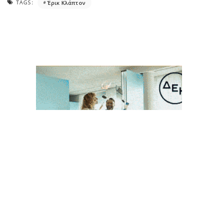
TAGS:
Έρικ Κλάπτον