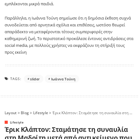
εμπλέκονται μικρά παιδιά.
Παράλληλα, η Ιωάννα Τούνη σημείωσε ότι η δημόσια έκθεση συχνά
συνοδεύεται από αρνητικά σχόλια και επιθέσεις, ωστόσο θεωρεί
απαράδεκτο να μεταφέρονται τέτοιες συμπεριφορές στην
καθημερινή ζωή. Το περιστατικό προκάλεσε έντονες αντιδράσεις στα
social media, με πολλούς χρήστες να εκφράζουν τη στήριξή τους
προς εκείνη
TAGS:
slider
Ιωάννα Τούνη
Layout
>
Blog
>
Lifestyle
>
Έρικ Κλάπτον: Σταμάτησε τη συναυλία στη Μαδρίτη μετά από αντικείμενο που πέταξε θεατής
Lifestyle
Έρικ Κλάπτον: Σταμάτησε τη συναυλία
στη Μαδρίτη μετά από αντικείμενο που