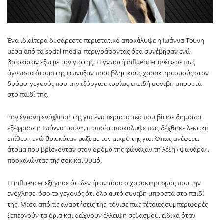
Ένα ιδιαίτερα δυσάρεστο περιστατικό αποκάλυψε η Ιωάννα Τούνη
μέσα από τα social media, περιγράφοντας όσα συνέβησαν ενώ
βρισκόταν έξω με τον γιο της. Η γνωστή influencer ανέφερε πως
άγνωστα άτομα της φώναξαν προσβλητικούς χαρακτηρισμούς στον
δρόμο, γεγονός που την εξόργισε κυρίως επειδή συνέβη μπροστά
στο παιδί της.
Την έντονη ενόχλησή της για ένα περιστατικό που βίωσε δημόσια
εξέφρασε η Ιωάννα Τούνη, η οποία αποκάλυψε πως δέχθηκε λεκτική
επίθεση ενώ βρισκόταν μαζί με τον μικρό της γιο. Όπως ανέφερε,
άτομα που βρίσκονταν στον δρόμο της φώναξαν τη λέξη «ψωνάρα»,
προκαλώντας της σοκ και θυμό.
Η influencer εξήγησε ότι δεν ήταν τόσο ο χαρακτηρισμός που την
ενόχλησε, όσο το γεγονός ότι όλο αυτό συνέβη μπροστά στο παιδί
της. Μέσα από τις αναρτήσεις της, τόνισε πως τέτοιες συμπεριφορές
ξεπερνούν τα όρια και δείχνουν έλλειψη σεβασμού, ειδικά όταν