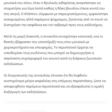
μουσικά του σόου, όταν ο θρυλικός κιθαρίστας αναγκάστηκε να
σταματήσει για λίγα λεπτά καθώς η θήκη βινυλίου έπεσε κοντά του
στη σκηνή. Ο Κλάπτον, σύμφωνα με παρευρισκόμενους, εμφανίστηκε
σοκαρισμένος αλλά παρέμεινε ψύχραιμος, ζητώντας από το κοινό να
διατηρήσει την ασφάλεια και τον σεβασμό προς τους καλλιτέχνες.
Μετά τη μικρή διακοπή, η συναυλία συνεχίστηκε κανονικά, ενώ οι
θεατές εξέφρασαν την υποστήριξή τους στον μουσικό με
χειροκροτήματα και επευφημίες. Το περιστατικό έρχεται να
υπενθυμίσει τους κινδύνους που μπορεί να δημιουργήσει η
απρόσεκτη συμπεριφορά του κοινού κατά τη διάρκεια ζωντανών
εκδηλώσεων.
Οι διοργανωτές της συναυλίας τόνισαν ότι θα ληφθούν
αυστηρότερα μέτρα ασφαλείας στις επόμενες παραστάσεις, ώστε να
αποφευχθούν παρόμοια περιστατικά και να εξασφαλιστεί η ομαλή
διεξαγωγή των εκδηλώσεων.