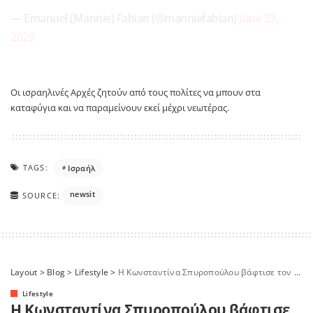
— Emanuel (Mannie) Fabian (@manniefabian)
June 23,
2025
Οι ισραηλινές Αρχές ζητούν από τους πολίτες να μπουν στα
καταφύγια και να παραμείνουν εκεί μέχρι νεωτέρας.
TAGS:
Ισραήλ
newsit
SOURCE:
Layout
>
Blog
>
Lifestyle
>
Η Κωνσταντίνα Σπυροπούλου βάφτισε τον δεύτερο γιο της – Το λευκό μίνι της «Queen Dina» και η λαμπερή τελετή
Lifestyle
Η Κωνσταντίνα Σπυροπούλου βάφτισε