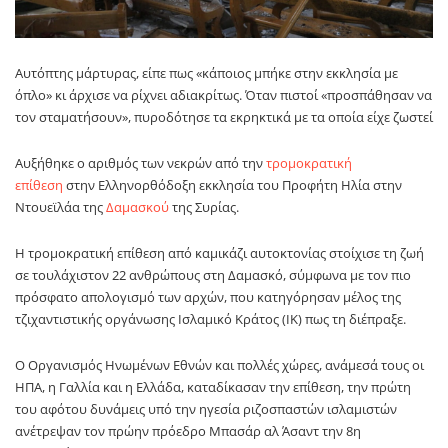
Αυτόπτης μάρτυρας, είπε πως «κάποιος μπήκε στην εκκλησία με
όπλο» κι άρχισε να ρίχνει αδιακρίτως. Όταν πιστοί «προσπάθησαν να
τον σταματήσουν», πυροδότησε τα εκρηκτικά με τα οποία είχε ζωστεί
Αυξήθηκε ο αριθμός των νεκρών από την
τρομοκρατική
επίθεση
στην Ελληνορθόδοξη εκκλησία του Προφήτη Ηλία στην
Ντουεϊλάα της
Δαμασκού
της Συρίας.
Η τρομοκρατική επίθεση από καμικάζι αυτοκτονίας στοίχισε τη ζωή
σε τουλάχιστον 22 ανθρώπους στη Δαμασκό, σύμφωνα με τον πιο
πρόσφατο απολογισμό των αρχών, που κατηγόρησαν μέλος της
τζιχαντιστικής οργάνωσης Ισλαμικό Κράτος (ΙΚ) πως τη διέπραξε.
Ο Οργανισμός Ηνωμένων Εθνών και πολλές χώρες, ανάμεσά τους οι
ΗΠΑ, η Γαλλία και η Ελλάδα, καταδίκασαν την επίθεση, την πρώτη
του αφότου δυνάμεις υπό την ηγεσία ριζοσπαστών ισλαμιστών
ανέτρεψαν τον πρώην πρόεδρο Μπασάρ αλ Άσαντ την 8η