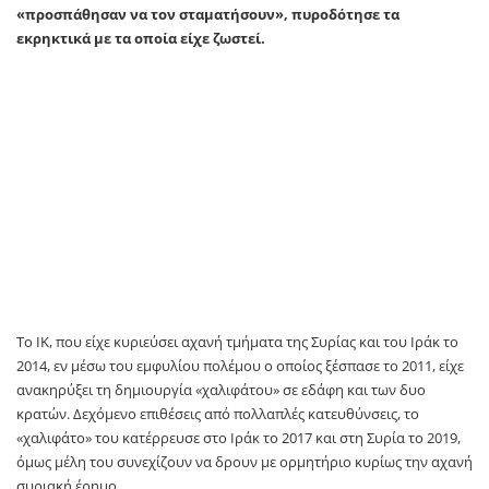
«προσπάθησαν να τον σταματήσουν», πυροδότησε τα
εκρηκτικά με τα οποία είχε ζωστεί.
Το ΙΚ, που είχε κυριεύσει αχανή τμήματα της Συρίας και του Ιράκ το
2014, εν μέσω του εμφυλίου πολέμου ο οποίος ξέσπασε το 2011, είχε
ανακηρύξει τη δημιουργία «χαλιφάτου» σε εδάφη και των δυο
κρατών. Δεχόμενο επιθέσεις από πολλαπλές κατευθύνσεις, το
«χαλιφάτο» του κατέρρευσε στο Ιράκ το 2017 και στη Συρία το 2019,
όμως μέλη του συνεχίζουν να δρουν με ορμητήριο κυρίως την αχανή
συριακή έρημο.