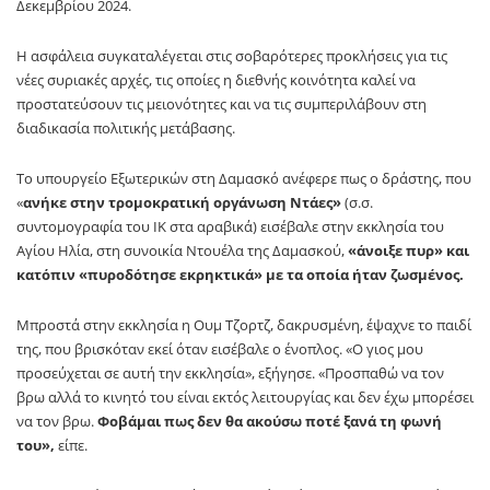
Δεκεμβρίου 2024.
Η ασφάλεια συγκαταλέγεται στις σοβαρότερες προκλήσεις για τις
νέες συριακές αρχές, τις οποίες η διεθνής κοινότητα καλεί να
προστατεύσουν τις μειονότητες και να τις συμπεριλάβουν στη
διαδικασία πολιτικής μετάβασης.
Το υπουργείο Εξωτερικών στη Δαμασκό ανέφερε πως ο δράστης, που
«
ανήκε στην τρομοκρατική οργάνωση Ντάες»
(σ.σ.
συντομογραφία του ΙΚ στα αραβικά) εισέβαλε στην εκκλησία του
Αγίου Ηλία, στη συνοικία Ντουέλα της Δαμασκού,
«άνοιξε πυρ» και
κατόπιν «πυροδότησε εκρηκτικά» με τα οποία ήταν ζωσμένος.
Μπροστά στην εκκλησία η Ουμ Τζορτζ, δακρυσμένη, έψαχνε το παιδί
της, που βρισκόταν εκεί όταν εισέβαλε ο ένοπλος. «Ο γιος μου
προσεύχεται σε αυτή την εκκλησία», εξήγησε. «Προσπαθώ να τον
βρω αλλά το κινητό του είναι εκτός λειτουργίας και δεν έχω μπορέσει
να τον βρω.
Φοβάμαι πως δεν θα ακούσω ποτέ ξανά τη φωνή
του»,
είπε.