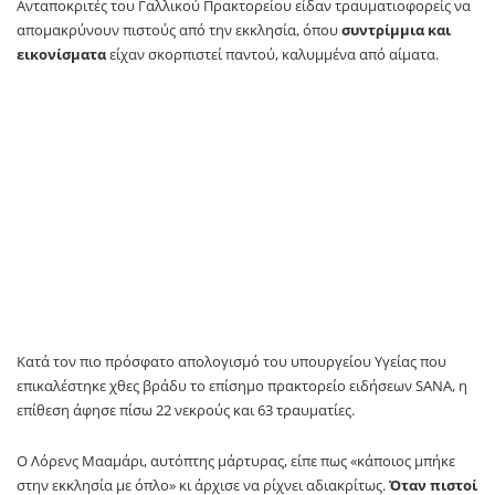
Ανταποκριτές του Γαλλικού Πρακτορείου είδαν τραυματιοφορείς να
απομακρύνουν πιστούς από την εκκλησία, όπου
συντρίμμια και
εικονίσματα
είχαν σκορπιστεί παντού, καλυμμένα από αίματα.
Κατά τον πιο πρόσφατο απολογισμό του υπουργείου Υγείας που
επικαλέστηκε χθες βράδυ το επίσημο πρακτορείο ειδήσεων SANA, η
επίθεση άφησε πίσω 22 νεκρούς και 63 τραυματίες.
Ο Λόρενς Μααμάρι, αυτόπτης μάρτυρας, είπε πως «κάποιος μπήκε
στην εκκλησία με όπλο» κι άρχισε να ρίχνει αδιακρίτως.
Όταν πιστοί