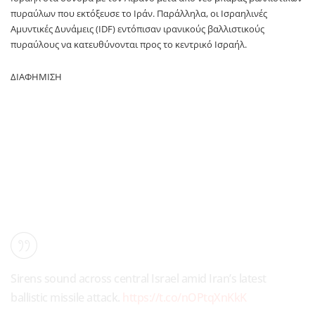
πυραύλων που εκτόξευσε το Ιράν. Παράλληλα, οι Ισραηλινές
Αμυντικές Δυνάμεις (IDF) εντόπισαν ιρανικούς βαλλιστικούς
πυραύλους να κατευθύνονται προς το κεντρικό Ισραήλ.
ΔΙΑΦΗΜΙΣΗ
Sirens sound across central Israel amid Iran’s latest
ballistic missile attack.
https://t.co/nOPtqXnKkK