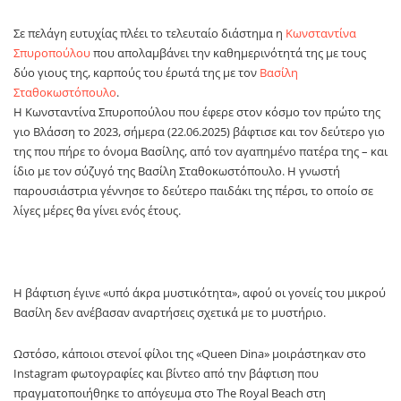
Σε πελάγη ευτυχίας πλέει το τελευταίο διάστημα η
Κωνσταντίνα
Σπυροπούλου
που απολαμβάνει την καθημερινότητά της με τους
δύο γιους της, καρπούς του έρωτά της με τον
Βασίλη
Σταθοκωστόπουλο
.
Η Κωνσταντίνα Σπυροπούλου που έφερε στον κόσμο τον πρώτο της
γιο Βλάσση το 2023, σήμερα (22.06.2025) βάφτισε και τον δεύτερο γιο
της που πήρε το όνομα Βασίλης, από τον αγαπημένο πατέρα της – και
ίδιο με τον σύζυγό της Βασίλη Σταθοκωστόπουλο. Η γνωστή
παρουσιάστρια γέννησε το δεύτερο παιδάκι της πέρσι, το οποίο σε
λίγες μέρες θα γίνει ενός έτους.
Η βάφτιση έγινε «υπό άκρα μυστικότητα», αφού οι γονείς του μικρού
Βασίλη δεν ανέβασαν αναρτήσεις σχετικά με το μυστήριο.
Ωστόσο, κάποιοι στενοί φίλοι της «Queen Dina» μοιράστηκαν στο
Instagram φωτογραφίες και βίντεο από την βάφτιση που
πραγματοποιήθηκε το απόγευμα στο The Royal Beach στη