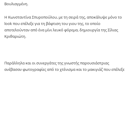
Βουλιαγμένη.
Η Κωνσταντίνα Σπυροπούλου, με τη σειρά της, αποκάλυψε μόνο το
look που επέλεξε για τη βάφτιση του γιου της, το οποίο
αποτελούνταν από ένα μίνι λευκό φόρεμα, δημιουργία της Σίλιας
Κριθαριώτη.
Παράλληλα και οι συνεργάτες της γνωστής παρουσιάστριας
ανέβασαν φωτογραφίες από το χτένισμα και το μακιγιάζ που επέλεξε
για την ξεχωριστή μέρα.