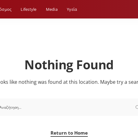
όσμος
Lifestyle
Media
Yγεία
Nothing Found
looks like nothing was found at this location. Maybe try a sea
Return to Home