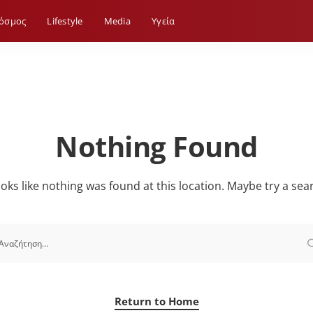
όσμος
Lifestyle
Media
Yγεία
Nothing Found
looks like nothing was found at this location. Maybe try a sea
Return to Home